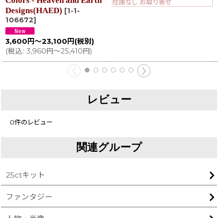
Colors - Heaven and Earth
在庫なし お取り寄せ
Designs(HAED)
[
1-1-
106672
]
3,600
円
～23,100
円
(税別)
(
税込
:
3,960
円
～25,410
円
)
レビュー
0
件のレビュー
関連グループ
25ctキット
ファンタジー