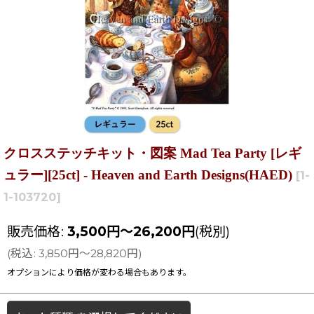
クロスステッチキット・図案 Mad Tea Party [レギ
ュラー][25ct] - Heaven and Earth Designs(HAED)
[
1-
1-103720
]
販売価格
:
3,500
円
～26,200
円
(税別)
(
税込
:
3,850
円
～28,820
円
)
オプションにより価格が変わる場合もあります。