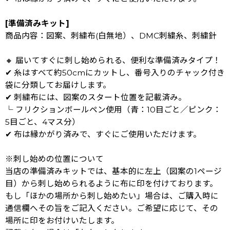
[準備済みキット]
商品内容：図案、刺繍布(白無地）、DMC刺繍糸、刺繍針
🔸 届いてすぐに刺し始められる、便利な準備済みタイプ！
✔ 糸はすべて約50cmにカットし、番号入りのチャック付き
袋に分類してお届けします。
✔ 刺繍布には、図案のスタート位置を記載済み。
└ フリクションボールペン使用（青：10目ごと／ピンク：
5目ごと、4マス分）
✔ 布は縁かがり済みで、すぐにご使用いただけます。
※刺し始めの位置について
当店の準備済みキットでは、基本的に左上（図案の1ページ
目）から刺し始められるように布に印を付けております。
もし「ほかの場所から刺し始めたい」場合は、ご購入時に
通信欄へその旨をご記入ください。ご希望に応じて、その
場所に印をお付けいたします。