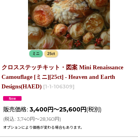
クロスステッチキット・図案 Mini Renaissance
Camouflage [ミニ][25ct] - Heaven and Earth
Designs(HAED)
[
1-1-106309
]
販売価格
:
3,400
円
～25,600
円
(税別)
(
税込
:
3,740
円
～28,160
円
)
オプションにより価格が変わる場合もあります。