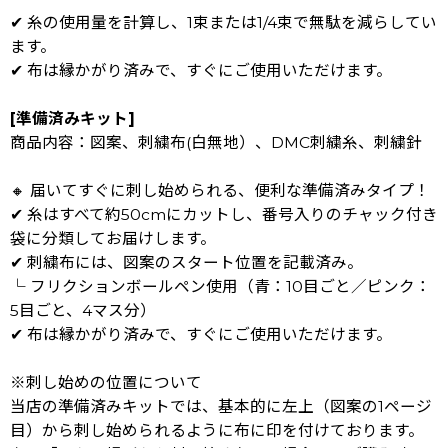
✔ 糸の使用量を計算し、1束または1/4束で無駄を減らしてい
ます。
✔ 布は縁かがり済みで、すぐにご使用いただけます。
[準備済みキット]
商品内容：図案、刺繍布(白無地）、DMC刺繍糸、刺繍針
🔸 届いてすぐに刺し始められる、便利な準備済みタイプ！
✔ 糸はすべて約50cmにカットし、番号入りのチャック付き
袋に分類してお届けします。
✔ 刺繍布には、図案のスタート位置を記載済み。
└ フリクションボールペン使用（青：10目ごと／ピンク：
5目ごと、4マス分）
✔ 布は縁かがり済みで、すぐにご使用いただけます。
※刺し始めの位置について
当店の準備済みキットでは、基本的に左上（図案の1ページ
目）から刺し始められるように布に印を付けております。