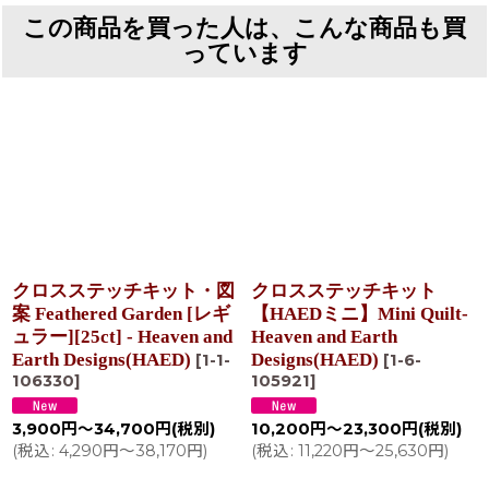
この商品を買った人は、こんな商品も買
っています
クロスステッチキット・図
クロスステッチキット
案 Feathered Garden [レギ
【HAEDミニ】Mini Quilt-
ュラー][25ct] - Heaven and
Heaven and Earth
Earth Designs(HAED)
Designs(HAED)
[
1-1-
[
1-6-
106330
]
105921
]
3,900
円
～34,700
円
(税別)
10,200
円
～23,300
円
(税別)
(
税込
:
4,290
円
～38,170
円
)
(
税込
:
11,220
円
～25,630
円
)