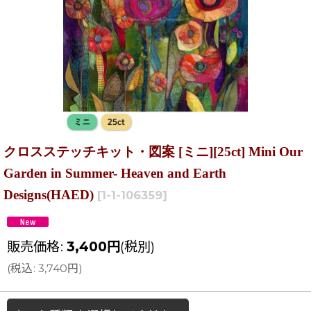
クロスステッチキット・図案 [ミニ][25ct] Mini Our
Garden in Summer- Heaven and Earth
Designs(HAED)
[
1-1-106359
]
販売価格
:
3,400
円
(税別)
(
税込
:
3,740
円
)