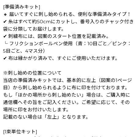
[準備済みキット]
🔸 届いてすぐに刺し始められる、便利な準備済みタイプ！
✔ 糸はすべて約50cmにカットし、番号入りのチャック付き
袋に分類してお届けします。
✔ 刺繍布には、図案のスタート位置を記載済み。
└ フリクションボールペン使用（青：10目ごと／ピンク：
5目ごと、4マス分）
✔ 布は縁かがり済みで、すぐにご使用いただけます。
※刺し始めの位置について
当店の準備済みキットでは、基本的に左上（図案の1ページ
目）から刺し始められるように布に印を付けております。
もし「ほかの場所から刺し始めたい」場合は、ご購入時に
通信欄へその旨をご記入ください。ご希望に応じて、その
場所に印をお付けいたします。
記載のない場合は「左上」となります。
[1束単位キット]