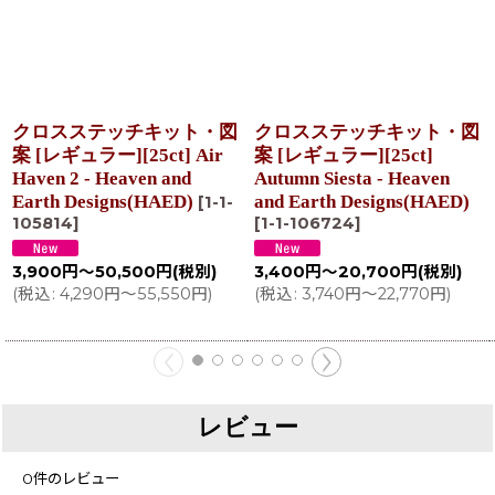
クロスステッチキット・図
クロスステッチキット・図
案 [レギュラー][25ct] Air
案 [レギュラー][25ct]
Haven 2 - Heaven and
Autumn Siesta - Heaven
Earth Designs(HAED)
and Earth Designs(HAED)
[
1-1-
105814
]
[
1-1-106724
]
3,900
円
～50,500
円
(税別)
3,400
円
～20,700
円
(税別)
(
税込
:
4,290
円
～55,550
円
)
(
税込
:
3,740
円
～22,770
円
)
レビュー
0
件のレビュー