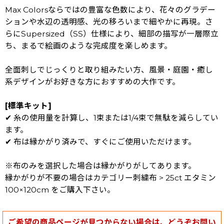
Max Colorsならではの豊富な色数により、花々のグラデー
ションや水辺の透明感、光の移ろいまで細やかに再現。さ
らにSupersized（SS）仕様により、細部の描写が一層際立
ち、まるで絵画のような完成度を楽しめます。
全面刺しでじっくりと取り組みたい方、風景・庭園・癒し
系デザインがお好きな方におすすめの大作です。
[標準キット]
✔ 糸の使用量を計算し、1束または1/4束で無駄を減らしてい
ます。
✔ 布は縁かがり済みで、すぐにご使用いただけます。
※布のみを選択した場合は縁かがりがしてあります。
縁かがりが不要の場合はカテゴリー刺繍布 > 25ct エタミン
100×120cm をご購入下さい。
ご希望の商品ページが見つからない場合は、どうぞお問い