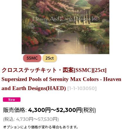
クロスステッチキット・図案[SSMC][25ct]
Supersized Pools of Serenity Max Colors - Heaven
and Earth Designs(HAED)
[
1-1-103050
]
販売価格
:
4,300
円
～52,300
円
(税別)
(
税込
:
4,730
円
～57,530
円
)
オプションにより価格が変わる場合もあります。