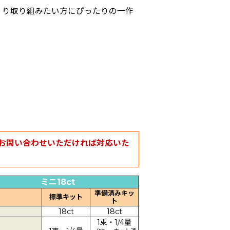
くり取り組みたい方にぴったりの一作
お問い合わせいただければ対応いた
ミニ18ct
準備済みキッ
標準キット
ト
18ct
18ct
1束・1/4量