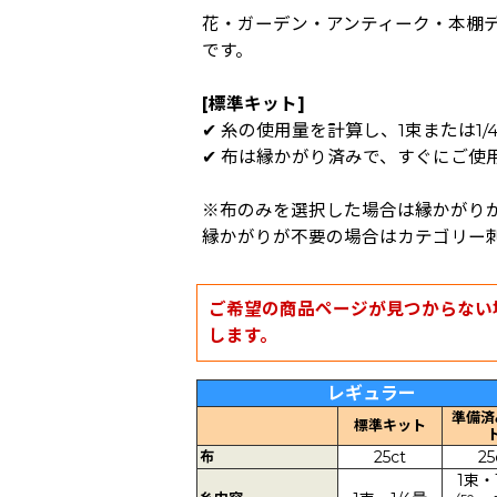
花・ガーデン・アンティーク・本棚
です。
[標準キット]
✔ 糸の使用量を計算し、1束または1
✔ 布は縁かがり済みで、すぐにご使
※布のみを選択した場合は縁かがり
縁かがりが不要の場合はカテゴリー刺繍布 
ご希望の商品ページが見つからない
します。
レギュラー
準備済
標準キット
布
25ct
25
1束・