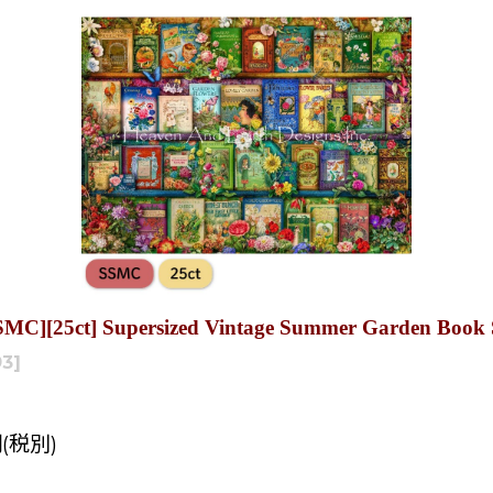
 Supersized Vintage Summer Garden Book Shel
93
]
円
(税別)