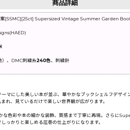
商品詳細
5ct] Supersized Vintage Summer Garden Book She
igns(HAED)
H
地）、DMC刺繍糸
240色
、刺繍針
テーマにした美しい本が並ぶ、華やかなブックシェルフデザイ
込まれ、見ているだけで楽しい世界観が広がります。
鮮やかな色彩や本の細かな装飾、質感まで丁寧に再現。さらにSuper
でしっかりと楽しめる圧巻の仕上がりになります。