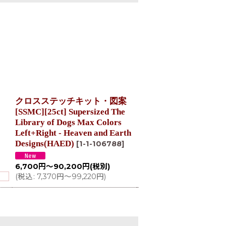
クロスステッチキット・図案
クロスステッチ キット[
[SSMC][25ct] Supersized The
レギュラー] Breakfast 
Library of Dogs Max Colors
25ct -Heaven and Eart
Left+Right - Heaven and Earth
Designs
[
1-5-104555
]
Designs(HAED)
[
1-1-106788
]
19,591
円
(税別)
(
税込
:
21,550
円
)
6,700
円
～90,200
円
(税別)
(
税込
:
7,370
円
～99,220
円
)
在庫なし お取り寄せ