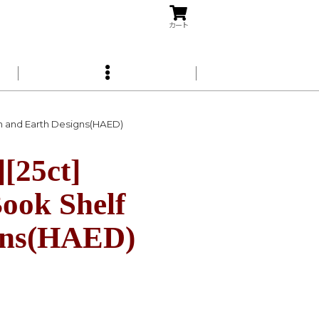
カート
and Earth Designs(HAED)
5ct]
ook Shelf
igns(HAED)