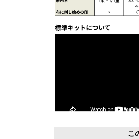
糸内容
1束・1/4量
（50c
み
布に刺し始めの印
×
標準キットについて
こ