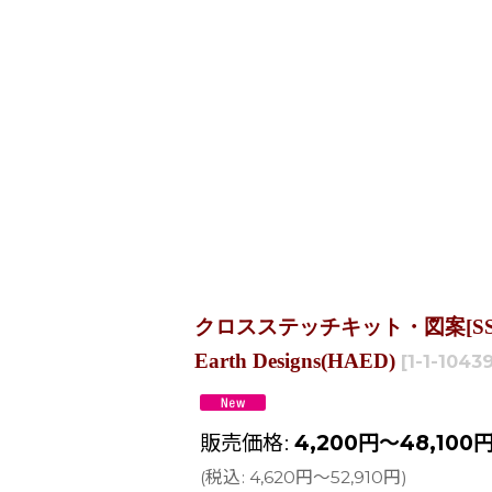
クロスステッチキット・図案[SSMC][25ct]
Earth Designs(HAED)
[
1-1-1043
販売価格
:
4,200
円
～48,100
(
税込
:
4,620
円
～52,910
円
)