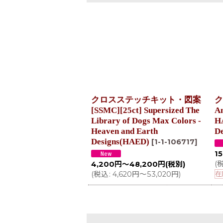
クロスステッチキット・図案
ク
[SSMC][25ct] Supersized The
An
Library of Dogs Max Colors -
H
Heaven and Earth
De
Designs(HAED)
[
1-1-106717
]
15
(
4,200
円
～48,200
円
(税別)
(
税込
:
4,620
円
～53,020
円
)
在