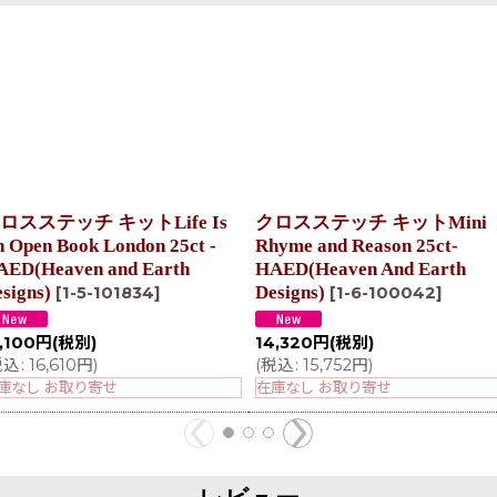
ロスステッチ キットLife Is
クロスステッチ キットMini
 Open Book London 25ct -
Rhyme and Reason 25ct-
AED(Heaven and Earth
HAED(Heaven And Earth
signs)
Designs)
[
1-5-101834
]
[
1-6-100042
]
,100
円
(税別)
14,320
円
(税別)
税込
:
16,610
円
)
(
税込
:
15,752
円
)
庫なし お取り寄せ
在庫なし お取り寄せ