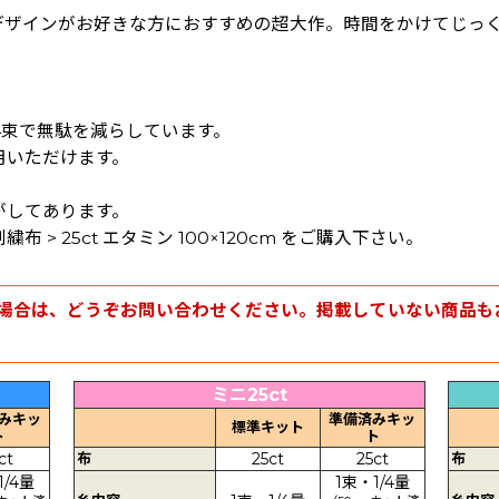
デザインがお好きな方におすすめの超大作。時間をかけてじっ
/4束で無駄を減らしています。
用いただけます。
がしてあります。
> 25ct エタミン 100×120cm をご購入下さい。
場合は、どうぞお問い合わせください。掲載していない商品も
ミニ25ct
みキッ
準備済みキッ
標準キット
ト
ト
ct
布
25ct
25ct
布
1/4量
1束・1/4量