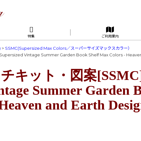
特集
ご利用案内
)
>
SSMC(Supersized Max Colors／スーパーサイズマックスカラー）
zed Vintage Summer Garden Book Shelf Max Colors - Heaven 
キット・図案[SSMC][2
intage Summer Garden B
 Heaven and Earth Des