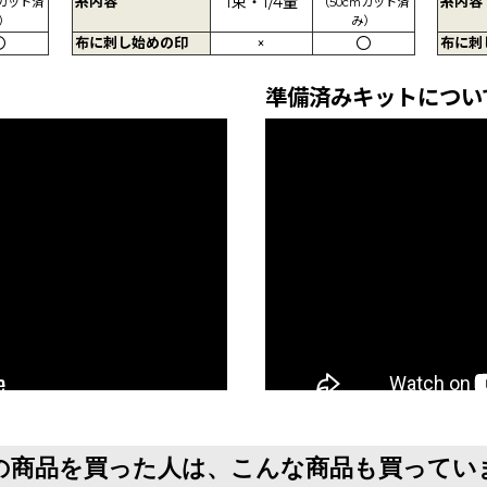
糸内容
1束・1/4量
糸内容
mカット済
（50cmカット済
）
み）
〇
布に刺し始めの印
×
〇
布に刺
準備済みキットについ
の商品を買った人は、こんな商品も買ってい