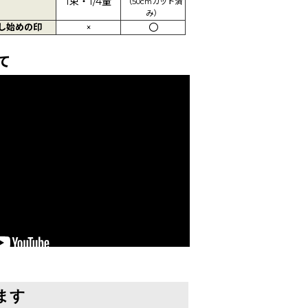
1束・1/4量
（50cmカット済
み）
し始めの印
×
〇
て
ます