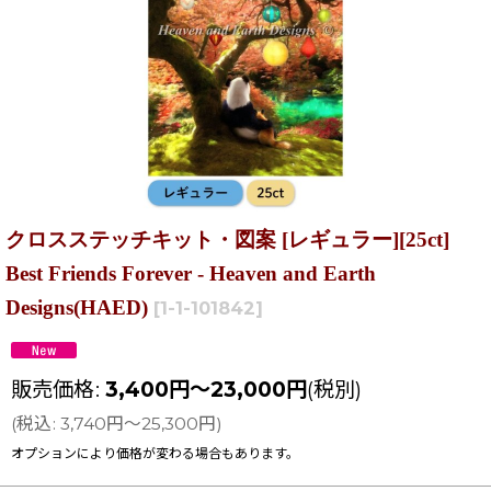
クロスステッチキット・図案 [レギュラー][25ct]
Best Friends Forever - Heaven and Earth
Designs(HAED)
[
1-1-101842
]
販売価格
:
3,400
円
～23,000
円
(税別)
(
税込
:
3,740
円
～25,300
円
)
オプションにより価格が変わる場合もあります。