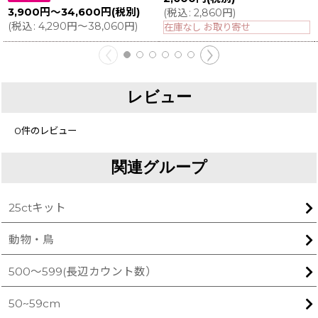
3,900
円
～34,600
円
(税別)
(
税込
:
2,860
円
)
(
税込
:
4,290
円
～38,060
円
)
在庫なし お取り寄せ
レビュー
0
件のレビュー
関連グループ
25ctキット
動物・鳥
500〜599(長辺カウント数）
50~59cm