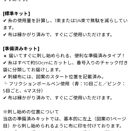
[標準キット]
✔ 糸の使用量を計算し、1束または1/4束で無駄を減らしてい
ます。
✔ 布は縁かがり済みで、すぐにご使用いただけます。
[準備済みキット]
🔸 届いてすぐに刺し始められる、便利な準備済みタイプ！
✔ 糸はすべて約50cmにカットし、番号入りのチャック付き
袋に分類してお届けします。
✔ 刺繍布には、図案のスタート位置を記載済み。
└ フリクションボールペン使用（青：10目ごと／ピンク：
5目ごと、4マス分）
✔ 布は縁かがり済みで、すぐにご使用いただけます。
※刺し始めの位置について
当店の準備済みキットでは、基本的に左上（図案の1ページ
目）から刺し始められるように布に印を付けております。