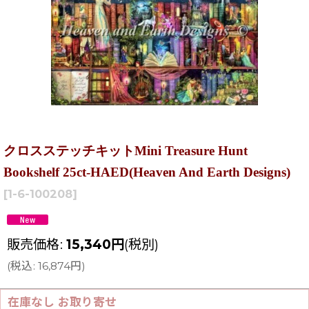
クロスステッチキットMini Treasure Hunt
Bookshelf 25ct-HAED(Heaven And Earth Designs)
[
1-6-100208
]
販売価格
:
15,340
円
(税別)
(
税込
:
16,874
円
)
在庫なし お取り寄せ