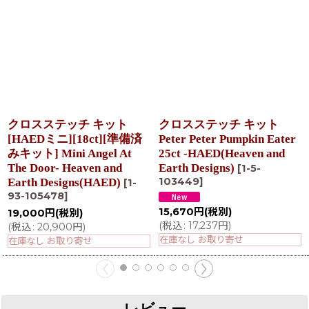
クロスステッチ キット
クロスステッチ キット
[HAEDミニ][18ct][準備済
Peter Peter Pumpkin Eater
みキット] Mini Angel At
25ct -HAED(Heaven and
The Door- Heaven and
Earth Designs)
[
1-5-
103449
]
Earth Designs(HAED)
[
1-
93-105478
]
15,670
円
(税別)
19,000
円
(税別)
(
税込
:
17,237
円
)
(
税込
:
20,900
円
)
在庫なし お取り寄せ
在庫なし お取り寄せ