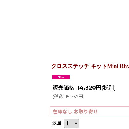
クロスステッチ キットMini Rhyme and
販売価格
:
14,320
円
(税別)
(
税込
:
15,752
円
)
在庫なし お取り寄せ
数量
: