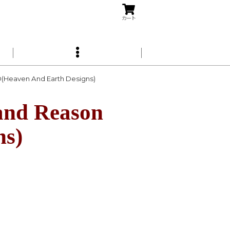
カート
eaven And Earth Designs)
d Reason
ns)