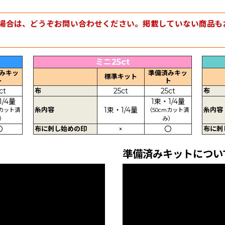
場合は、どうぞお問い合わせください。掲載していない商品も
ミニ25ct
みキッ
準備済みキッ
標準キット
ト
ト
ct
布
25ct
25ct
布
1/4量
1束・1/4量
糸内容
1束・1/4量
糸内容
mカット済
（50cmカット済
）
み）
〇
布に刺し始めの印
×
〇
布に刺
準備済みキットについ