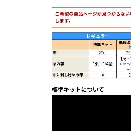
ご希望の商品ページが見つからない
します。
レギュラー
準備済
標準キット
布
25ct
25
1束・
糸内容
1束・1/4量
（50c
み
布に刺し始めの印
×
標準キットについて