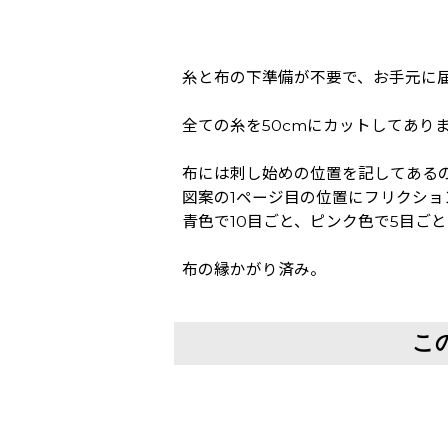
糸と布の下準備が不要で、お手元に
全ての糸を50cmにカットしてあり
布には刺し始めの位置を記してある
図案の1ページ目の位置にフリクシ
青色で10目ごと、ピンク色で5目ご
布の縁かがり済み。
こ