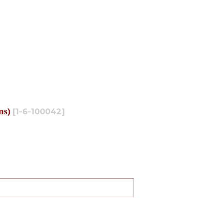
s)
[
1-6-100042
]