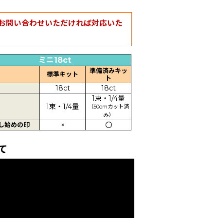
お問い合わせいただければ対応いた
ミニ18ct
準備済みキッ
標準キット
ト
18ct
18ct
1束・1/4量
1束・1/4量
（50cmカット済
み）
し始めの印
×
〇
て