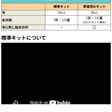
標準キット
準備済みキット
布
18ct
18ct
1束・1/4量
1束・1/4量
糸内容
（50cmカット済み）
布に刺し始めの印
×
〇
標準キットについて