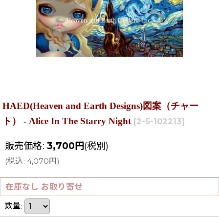
HAED(Heaven and Earth Designs)図案（チャー
ト） - Alice In The Starry Night
[
2-5-102213
]
販売価格
:
3,700
円
(税別)
(
税込
:
4,070
円
)
在庫なし お取り寄せ
数量
: