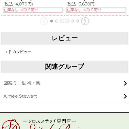
(
税込
:
4,070
円
)
(
税込
:
3,630
円
)
在庫なし お取り寄せ
在庫なし お取り寄せ
レビュー
0
件のレビュー
関連グループ
図案ミニ動物・鳥
Aimee Stewart