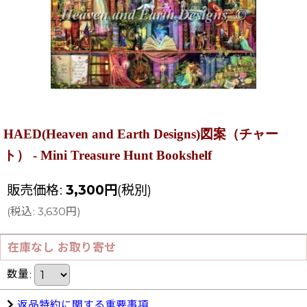
HAED(Heaven and Earth Designs)図案（チャー
ト） - Mini Treasure Hunt Bookshelf
販売価格
:
3,300
円
(税別)
(
税込
:
3,630
円
)
在庫なし お取り寄せ
数量
:
返品特約に関する重要事項