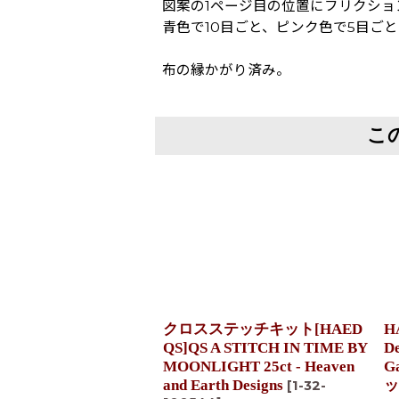
図案の1ページ目の位置にフリクシ
青色で10目ごと、ピンク色で5目ご
布の縁かがり済み。
こ
クロスステッチキット[HAED
H
QS]QS A STITCH IN TIME BY
De
MOONLIGHT 25ct - Heaven
G
and Earth Designs
ッ
[
1-32-