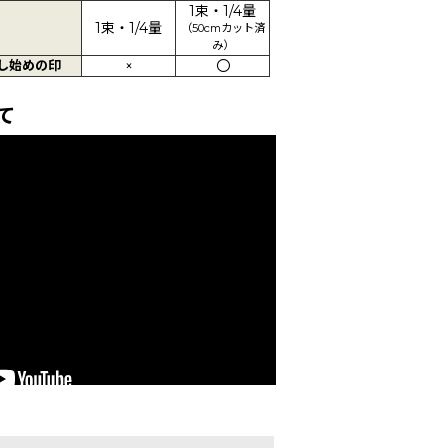
1束・1/4量
1束・1/4量
（50cmカット済
み）
し始めの印
×
〇
て