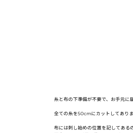
糸と布の下準備が不要で、お手元に
全ての糸を50cmにカットしてあり
布には刺し始めの位置を記してある