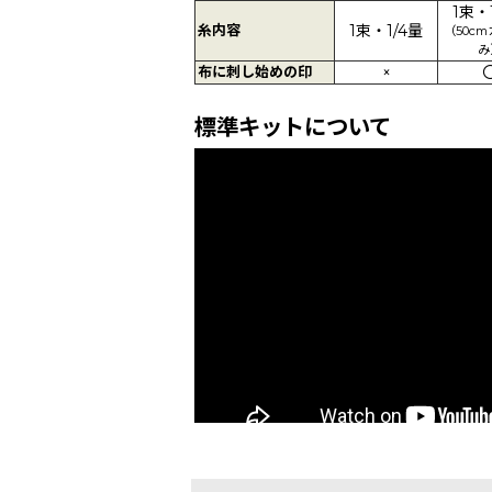
1束・
糸内容
1束・1/4量
（50c
み
布に刺し始めの印
×
標準キットについて