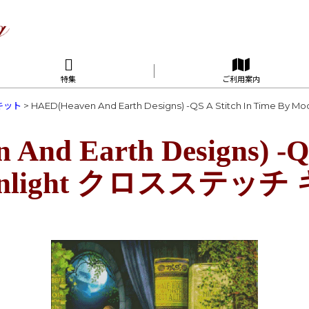
特集
ご利用案内
Sキット
>
HAED(Heaven And Earth Designs) -QS A Stitch In Time 
And Earth Designs) -QS
oonlight クロスステッ