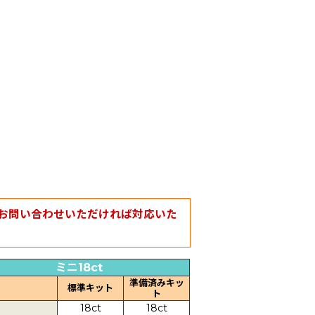
お問い合わせいただければ対応いた
ミニ18ct
準備済みキッ
標準キット
ト
18ct
18ct