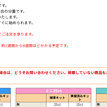
です。
場合の分量です。
いたします。
すぐに始められます。
でご注文を承ります。
約2週間から8週間ほどかかる予定です。
場合は、どうぞお問い合わせください。掲載していない商品も
ミニ25ct
みキッ
準備済みキッ
標準キット
ト
ト
ct
布
25ct
25ct
布