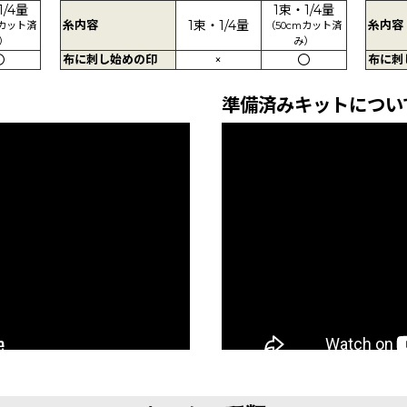
1/4量
1束・1/4量
糸内容
1束・1/4量
糸内容
mカット済
（50cmカット済
）
み）
〇
布に刺し始めの印
×
〇
布に刺
準備済みキットについ