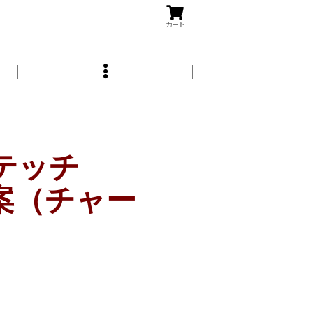
カート
スステッチ
s)図案（チャー