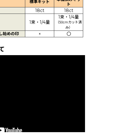
標準キット
ト
18ct
18ct
1束・1/4量
1束・1/4量
（50cmカット済
み）
し始めの印
×
〇
て