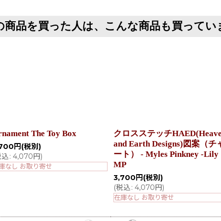
の商品を買った人は、こんな商品も買ってい
nament The Toy Box
クロスステッチHAED(Heave
and Earth Designs)図案（チ
,700
円
(税別)
ート） - Myles Pinkney -Lily
税込
:
4,070
円
)
MP
庫なし お取り寄せ
3,700
円
(税別)
(
税込
:
4,070
円
)
在庫なし お取り寄せ