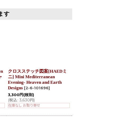
ます
n
クロスステッチ図案[HAEDミ
DMC25番刺繍糸 34番
100034
]
ャ
ニ] Mini Mediterranean
Evening- Heaven and Earth
130
円
(税別)
Designs
[
2-6-101696
]
(
税込
:
143
円
)
在庫なし お取り寄せ
3,300
円
(税別)
(
税込
:
3,630
円
)
在庫なし お取り寄せ