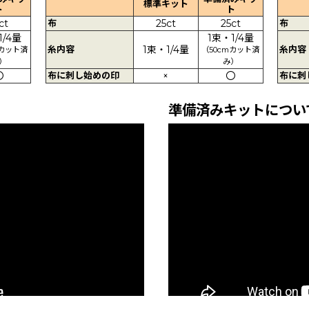
標準キット
ト
ト
ct
布
25ct
25ct
布
1/4量
1束・1/4量
糸内容
1束・1/4量
糸内容
mカット済
（50cmカット済
）
み）
〇
布に刺し始めの印
×
〇
布に刺
準備済みキットについ