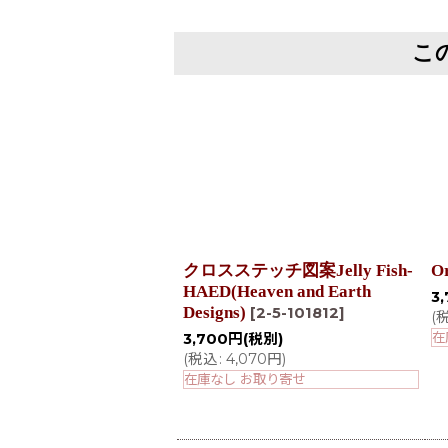
こ
クロスステッチ図案Jelly Fish-
Or
HAED(Heaven and Earth
3
Designs)
[
2-5-101812
]
(
在
3,700
円
(税別)
(
税込
:
4,070
円
)
在庫なし お取り寄せ