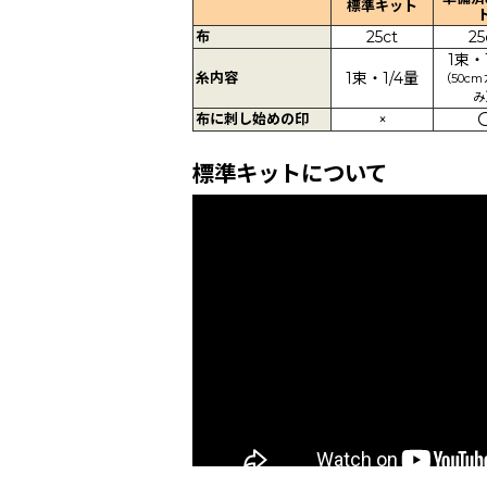
標準キット
布
25ct
25
1束・
糸内容
1束・1/4量
（50c
み
布に刺し始めの印
×
標準キットについて