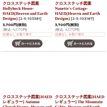
クロスステッチ図案
クロスステッチ図案
Hollyhock House-
Nanette's Cottage-
HAED(Heaven and Earth
HAED(Heaven and Earth
Designs)
Designs)
[
2-5-103381
]
[
2-5-103187
]
3,700
円
(税別)
3,700
円
(税別)
(
税込
:
4,070
円
)
(
税込
:
4,070
円
)
在庫なし お取り寄せ
在庫なし お取り寄せ
クロスステッチ図案[HAED
クロスステッチ図案[HAED
レギュラー] Autumn
レギュラー] The Mountain
Church Frame- Heaven and
Cabin- Heaven and Earth