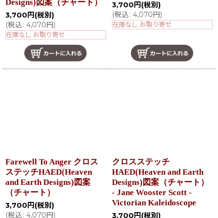
Designs)図案（チャート）
3,700
円
(税別)
(
税込
:
4,070
円
)
3,700
円
(税別)
(
税込
:
4,070
円
)
在庫なし お取り寄せ
在庫なし お取り寄せ
Farewell To Anger クロス
クロスステッチ
ステッチHAED(Heaven
HAED(Heaven and Earth
and Earth Designs)図案
Designs)図案（チャート）
（チャート）
- Jane Wooster Scott -
Victorian Kaleidoscope
3,700
円
(税別)
(
税込
:
4,070
円
)
3,700
円
(税別)