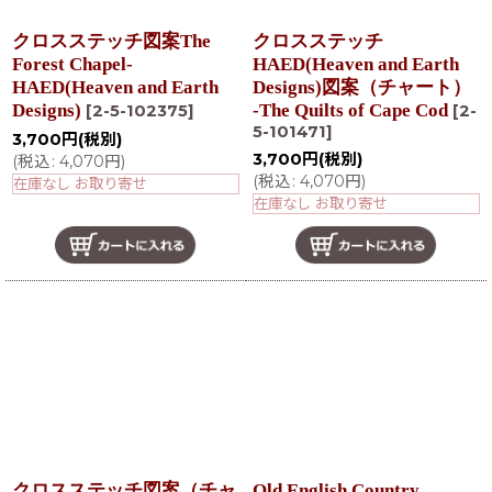
クロスステッチ図案The
クロスステッチ
Forest Chapel-
HAED(Heaven and Earth
HAED(Heaven and Earth
Designs)図案（チャート）
Designs)
-The Quilts of Cape Cod
[
2-5-102375
]
[
2-
5-101471
]
3,700
円
(税別)
3,700
円
(税別)
(
税込
:
4,070
円
)
(
税込
:
4,070
円
)
在庫なし お取り寄せ
在庫なし お取り寄せ
クロスステッチ図案（チャ
Old English Country