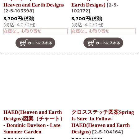
Heaven and Earth Designs
Earth Designs)
[
2-5-
[
2-5-103398
]
102172
]
3,700
円
(税別)
3,700
円
(税別)
(
税込
:
4,070
円
)
(
税込
:
4,070
円
)
在庫なし お取り寄せ
在庫なし お取り寄せ
HAED(Heaven and Earth
クロスステッチ図案Spring
Designs)図案（チャート）
Is Sure To Follow-
- Dominic Davison - Late
HAED(Heaven and Earth
Summer Garden
Designs)
[
2-5-104164
]