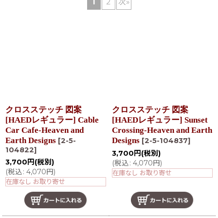
1
2
次
»
在庫あり
並び順
:
絞り込む
クロスステッチ 図案
クロスステッチ 図案
[HAEDレギュラー] Cable
[HAEDレギュラー] Sunset
Car Cafe-Heaven and
Crossing-Heaven and Earth
Earth Designs
Designs
[
2-5-
[
2-5-104837
]
104822
]
3,700
円
(税別)
3,700
円
(税別)
(
税込
:
4,070
円
)
(
税込
:
4,070
円
)
在庫なし お取り寄せ
在庫なし お取り寄せ