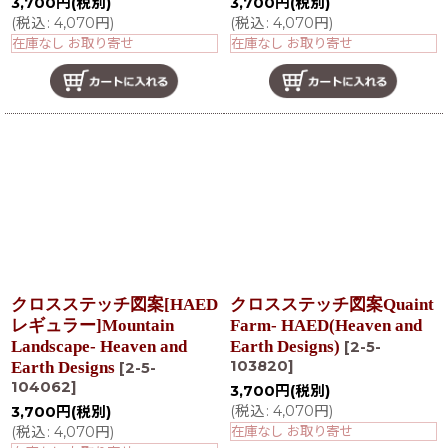
3,700
円
(税別)
3,700
円
(税別)
(
税込
:
4,070
円
)
(
税込
:
4,070
円
)
在庫なし お取り寄せ
在庫なし お取り寄せ
クロスステッチ図案[HAED
クロスステッチ図案Quaint
レギュラー]Mountain
Farm- HAED(Heaven and
Landscape- Heaven and
Earth Designs)
[
2-5-
103820
]
Earth Designs
[
2-5-
104062
]
3,700
円
(税別)
(
税込
:
4,070
円
)
3,700
円
(税別)
(
税込
:
4,070
円
)
在庫なし お取り寄せ