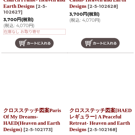
Earth Designs
Designs
[
2-5-
[
2-5-102628
]
102627
]
3,700
円
(税別)
3,700
円
(税別)
(
税込
:
4,070
円
)
(
税込
:
4,070
円
)
在庫なし お取り寄せ
クロスステッチ図案Paris
クロスステッチ図案[HAED
Of My Dreams-
レギュラー] A Peaceful
HAED(Heaven and Earth
Retreat- Heaven and Earth
Designs)
Designs
[
2-5-102173
]
[
2-5-102168
]