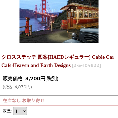
クロスステッチ 図案[HAEDレギュラー] Cable Car
Cafe-Heaven and Earth Designs
[
2-5-104822
]
販売価格
:
3,700
円
(税別)
(
税込
:
4,070
円
)
在庫なし お取り寄せ
数量
: