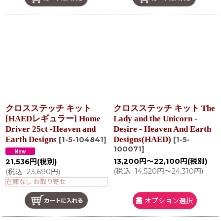
クロスステッチ キット
クロスステッチ キット The
[HAEDレギュラー] Home
Lady and the Unicorn -
Driver 25ct -Heaven and
Desire - Heaven And Earth
Earth Designs
Designs(HAED)
[
1-5-104841
]
[
1-5-
100071
]
13,200
円
～22,100
円
(税別)
21,536
円
(税別)
(
税込
:
14,520
円
～24,310
円
)
(
税込
:
23,690
円
)
在庫なし お取り寄せ
オプション選択