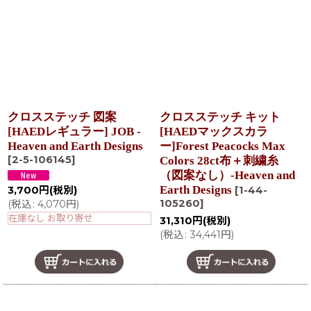
在庫あり
並び順
:
絞り込む
クロスステッチ 図案
クロスステッチ キット
[HAEDレギュラー] JOB -
[HAEDマックスカラ
Heaven and Earth Designs
ー]Forest Peacocks Max
[
2-5-106145
]
Colors 28ct布＋刺繍糸
（図案なし）-Heaven and
Earth Designs
3,700
円
(税別)
[
1-44-
105260
]
(
税込
:
4,070
円
)
在庫なし お取り寄せ
31,310
円
(税別)
(
税込
:
34,441
円
)