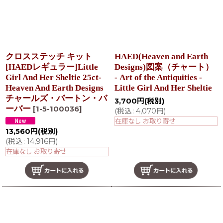
クロスステッチ キット
HAED(Heaven and Earth
[HAEDレギュラー]Little
Designs)図案（チャート）
Girl And Her Sheltie 25ct-
- Art of the Antiquities -
Heaven And Earth Designs
Little Girl And Her Sheltie
チャールズ・バートン・バ
3,700
円
(税別)
ーバー
[
1-5-100036
]
(
税込
:
4,070
円
)
在庫なし お取り寄せ
13,560
円
(税別)
(
税込
:
14,916
円
)
在庫なし お取り寄せ