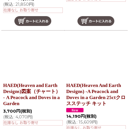
(
税込
:
21,850
円
)
在庫なし お取り寄せ
HAED(Heaven and Earth
HAED(Heaven And Earth
Designs)図案（チャート）
Designs) -A Peacock and
- A Peacock and Doves in a
Doves in a Garden 25ctクロ
Garden
スステッチ キット
3,700
円
(税別)
14,190
円
(税別)
(
税込
:
4,070
円
)
(
税込
:
15,609
円
)
在庫なし お取り寄せ
在庫なし お取り寄せ