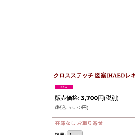
クロスステッチ 図案[HAEDレギュラー] 
販売価格
:
3,700
円
(税別)
(
税込
:
4,070
円
)
在庫なし お取り寄せ
数量
: