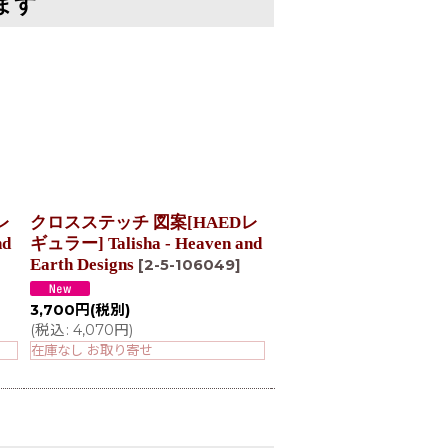
ます
レ
クロスステッチ 図案[HAEDレ
クロスステッチ図案[H
nd
ギュラー] Talisha - Heaven and
ギュラー] Yozakura- H
Earth Designs
and Earth Designs
[
2-5-106049
]
[
2-5
100184
]
3,700
円
(税別)
3,700
円
(税別)
(
税込
:
4,070
円
)
(
税込
:
4,070
円
)
在庫なし お取り寄せ
在庫なし お取り寄せ