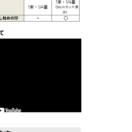
1束・1/4量
1束・1/4量
（50cmカット済
み）
し始めの印
×
〇
て