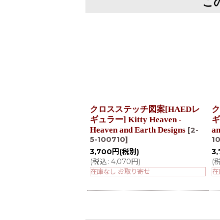
こ
クロスステッチ図案[HAEDレ
ク
ギュラー] Kitty Heaven -
ギ
Heaven and Earth Designs
an
[
2-
5-100710
]
1
3,700
円
(税別)
3
(
税込
:
4,070
円
)
(
在庫なし お取り寄せ
在