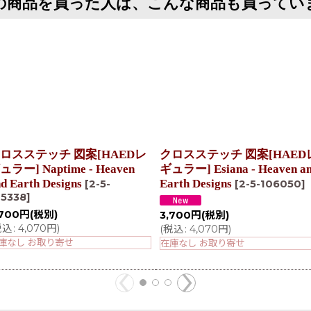
の商品を買った人は、こんな商品も買ってい
ロスステッチ 図案[HAEDレ
クロスステッチ 図案[HAED
ュラー] Naptime - Heaven
ギュラー] Esiana - Heaven a
d Earth Designs
Earth Designs
[
2-5-
[
2-5-106050
]
05338
]
,700
円
(税別)
3,700
円
(税別)
税込
:
4,070
円
)
(
税込
:
4,070
円
)
庫なし お取り寄せ
在庫なし お取り寄せ