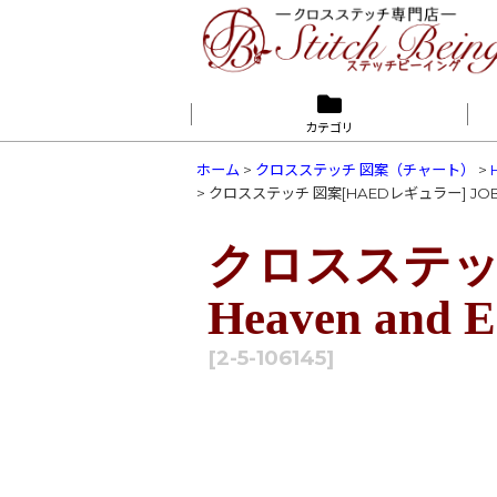
カテゴリ
ホーム
>
クロスステッチ 図案（チャート）
>
>
クロスステッチ 図案[HAEDレギュラー] JOB - He
クロスステッチ
Heaven and E
[
2-5-106145
]