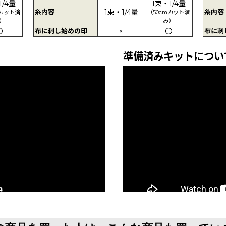
1/4量
1束・1/4量
糸内容
1束・1/4量
糸内容
mカット済
（50cmカット済
）
み）
〇
布に刺し始めの印
×
〇
布に刺
準備済みキットについ