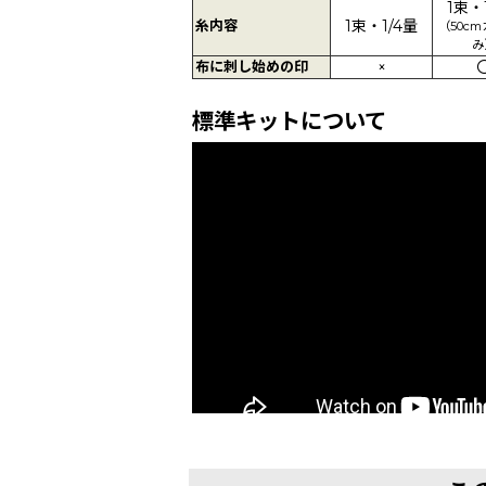
1束・
糸内容
1束・1/4量
（50c
み
布に刺し始めの印
×
標準キットについて