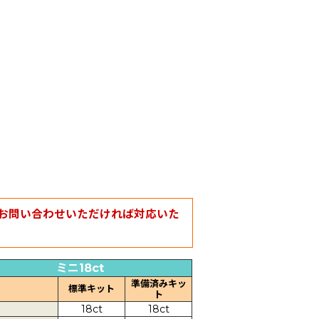
お問い合わせいただければ対応いた
ミニ18ct
準備済みキッ
標準キット
ト
18ct
18ct