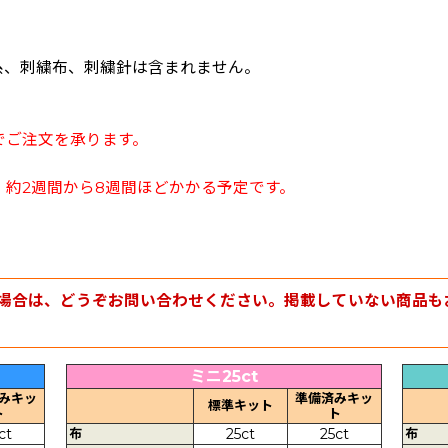
糸、刺繍布、刺繍針は含まれません。
でご注文を承ります。
約2週間から8週間ほどかかる予定です。
場合は、どうぞお問い合わせください。掲載していない商品も
ミニ25ct
みキッ
準備済みキッ
標準キット
ト
ト
ct
布
25ct
25ct
布