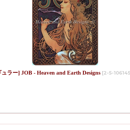
JOB - Heaven and Earth Designs
[
2-5-10614