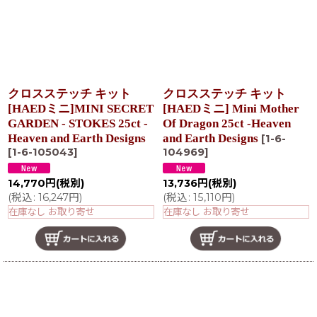
クロスステッチ キット
クロスステッチ キット
[HAEDミニ]MINI SECRET
[HAEDミニ] Mini Mother
GARDEN - STOKES 25ct -
Of Dragon 25ct -Heaven
Heaven and Earth Designs
and Earth Designs
[
1-6-
[
1-6-105043
]
104969
]
14,770
円
(税別)
13,736
円
(税別)
(
税込
:
16,247
円
)
(
税込
:
15,110
円
)
在庫なし お取り寄せ
在庫なし お取り寄せ