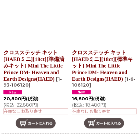
在庫あり
並び順
:
絞り込む
クロスステッチ キット
クロスステッチ キット
[HAEDミニ][18ct][準備済
[HAEDミニ][18ct][標準キ
みキット] Mini The Little
ット] Mini The Little
Prince DM- Heaven and
Prince DM- Heaven and
Earth Designs(HAED)
Earth Designs(HAED)
[
1-
[
1-6-
93-106120
]
106120
]
20,800
円
(税別)
16,800
円
(税別)
(
税込
:
22,880
円
)
(
税込
:
18,480
円
)
在庫なし お取り寄せ
在庫なし お取り寄せ