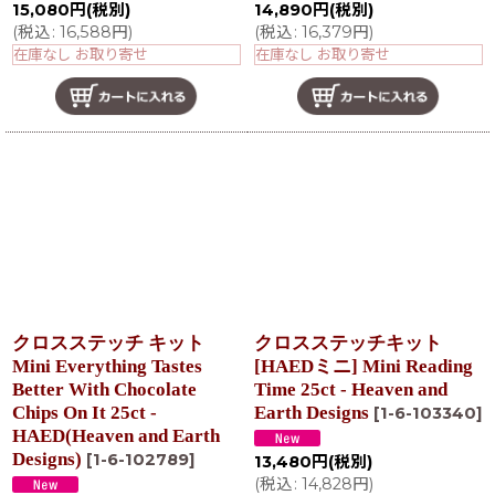
15,080
円
(税別)
14,890
円
(税別)
(
税込
:
16,588
円
)
(
税込
:
16,379
円
)
在庫なし お取り寄せ
在庫なし お取り寄せ
クロスステッチ キット
クロスステッチキット
Mini Everything Tastes
[HAEDミニ] Mini Reading
Better With Chocolate
Time 25ct - Heaven and
Chips On It 25ct -
Earth Designs
[
1-6-103340
]
HAED(Heaven and Earth
Designs)
[
1-6-102789
]
13,480
円
(税別)
(
税込
:
14,828
円
)