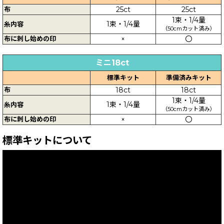
布
25ct
25ct
1束・1/4量
1束・1/4量
糸内容
（50cmカット済み）
布に刺し始めの印
×
〇
ミニ18ct
標準キット
準備済みキット
布
18ct
18ct
1束・1/4量
1束・1/4量
糸内容
（50cmカット済み）
布に刺し始めの印
×
〇
標準キットについて