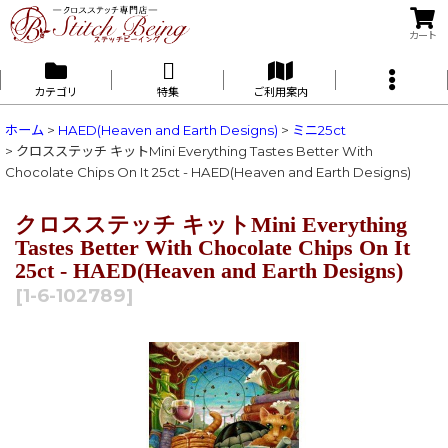
カート
カテゴリ
特集
ご利用案内
ホーム
>
HAED(Heaven and Earth Designs)
>
ミニ25ct
>
クロスステッチ キットMini Everything Tastes Better With
Chocolate Chips On It 25ct - HAED(Heaven and Earth Designs)
クロスステッチ キットMini Everything
Tastes Better With Chocolate Chips On It
25ct - HAED(Heaven and Earth Designs)
[
1-6-102789
]