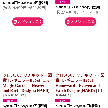
4,000
円
～45,600
円
(税別)
3,800
円
～28,500
円
(税別)
(
税込
:
4,400
円
～50,160
円
)
(
税込
:
4,180
円
～31,350
円
)
オプション選択
オプション選択
クロスステッチキット・図
クロスステッチキット・図
案 [レギュラー][25ct] The
案 [レギュラー][25ct]
Magic Garden - Heaven
Homeward - Heaven and
and Earth Designs(HAED)
Earth Designs(HAED)
[
1-1-
[
1-1-106502
]
106463
]
3,900
円
～35,900
円
(税別)
3,700
円
～27,500
円
(税別)