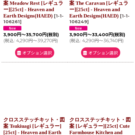
案 Meadow Rest [レギュラ
案 The Caravan [レギュラ
ー][25ct] - Heaven and
ー][25ct] - Heaven and
Earth Designs(HAED)
Earth Designs(HAED)
[
1-1-
[
1-1-
106261
]
106249
]
3,900
円
～35,700
円
(税別)
3,900
円
～33,400
円
(税別)
(
税込
:
4,290
円
～39,270
円
)
(
税込
:
4,290
円
～36,740
円
)
オプション選択
オプション選択
クロスステッチキット・図
クロスステッチキット・図
案 Tsukiuagi [レギュラー]
案 [レギュラー][25ct] Cute
[25ct] - Heaven and Earth
Farmhouse Kitchen and