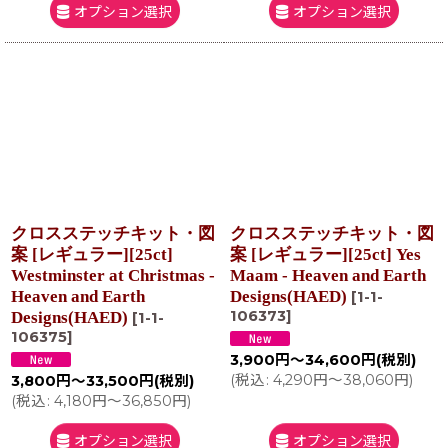
オプション選択
オプション選択
クロスステッチキット・図
クロスステッチキット・図
案 [レギュラー][25ct]
案 [レギュラー][25ct] Yes
Westminster at Christmas -
Maam - Heaven and Earth
Heaven and Earth
Designs(HAED)
[
1-1-
106373
]
Designs(HAED)
[
1-1-
106375
]
3,900
円
～34,600
円
(税別)
(
税込
:
4,290
円
～38,060
円
)
3,800
円
～33,500
円
(税別)
(
税込
:
4,180
円
～36,850
円
)
オプション選択
オプション選択