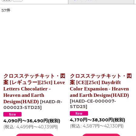
57
件
表示数
:
在庫あり
並び順
:
絞り込む
クロスステッチキット・図
クロスステッチキット・図
案 [レギュラー][25ct] Love
案 [CE][25ct] Daydrift
Letters Chocolatier -
Color Expansion - Heaven
Heaven and Earth
and Earth Designs(HAED)
[
HAED-CE-000007-
Designs(HAED)
[
HAED-R-
STD25
]
000023-STD25
]
4,170
円
～38,300
円
(税別)
4,090
円
～36,490
円
(税別)
(
税込
:
4,587
円
～42,130
円
)
(
税込
:
4,499
円
～40,139
円
)