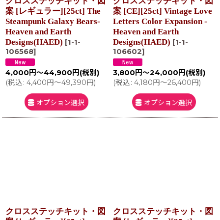
クロスステッチキット・図
クロスステッチキット・図
案 [レギュラー][25ct] The
案 [CE][25ct] Vintage Love
Steampunk Galaxy Bears-
Letters Color Expansion -
Heaven and Earth
Heaven and Earth
Designs(HAED)
Designs(HAED)
[
1-1-
[
1-1-
106568
]
106602
]
4,000
円
～44,900
円
(税別)
3,800
円
～24,000
円
(税別)
(
税込
:
4,400
円
～49,390
円
)
(
税込
:
4,180
円
～26,400
円
)
オプション選択
オプション選択
クロスステッチキット・図
クロスステッチキット・図