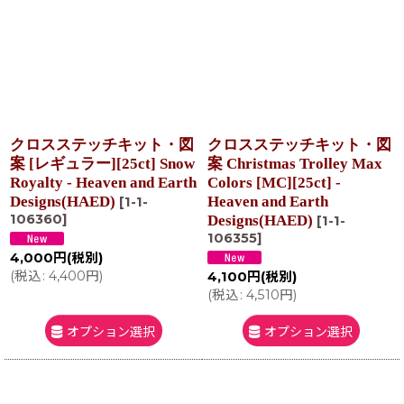
クロスステッチキット・図
クロスステッチキット・図
案 [レギュラー][25ct] Snow
案 Christmas Trolley Max
Royalty - Heaven and Earth
Colors [MC][25ct] -
Designs(HAED)
Heaven and Earth
[
1-1-
106360
]
Designs(HAED)
[
1-1-
106355
]
4,000
円
(税別)
(
税込
:
4,400
円
)
4,100
円
(税別)
(
税込
:
4,510
円
)
オプション選択
オプション選択