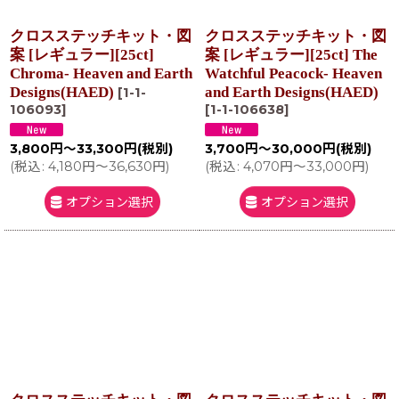
クロスステッチキット・図
クロスステッチキット・図
案 [レギュラー][25ct]
案 [レギュラー][25ct] The
Chroma- Heaven and Earth
Watchful Peacock- Heaven
Designs(HAED)
and Earth Designs(HAED)
[
1-1-
106093
]
[
1-1-106638
]
3,800
円
～33,300
円
(税別)
3,700
円
～30,000
円
(税別)
(
税込
:
4,180
円
～36,630
円
)
(
税込
:
4,070
円
～33,000
円
)
オプション選択
オプション選択