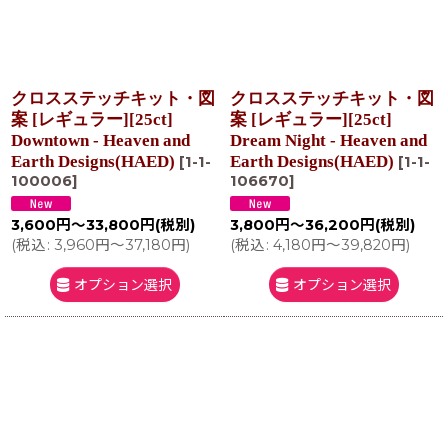
クロスステッチキット・図
クロスステッチキット・図
案 [レギュラー][25ct]
案 [レギュラー][25ct]
Downtown - Heaven and
Dream Night - Heaven and
Earth Designs(HAED)
Earth Designs(HAED)
[
1-1-
[
1-1-
100006
]
106670
]
3,600
円
～33,800
円
(税別)
3,800
円
～36,200
円
(税別)
(
税込
:
3,960
円
～37,180
円
)
(
税込
:
4,180
円
～39,820
円
)
オプション選択
オプション選択