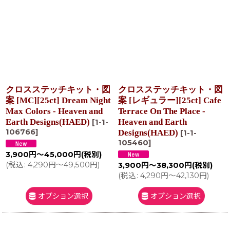
クロスステッチキット・図
クロスステッチキット・図
案 [MC][25ct] Dream Night
案 [レギュラー][25ct] Cafe
Max Colors - Heaven and
Terrace On The Place -
Earth Designs(HAED)
Heaven and Earth
[
1-1-
106766
]
Designs(HAED)
[
1-1-
105460
]
3,900
円
～45,000
円
(税別)
(
税込
:
4,290
円
～49,500
円
)
3,900
円
～38,300
円
(税別)
(
税込
:
4,290
円
～42,130
円
)
オプション選択
オプション選択