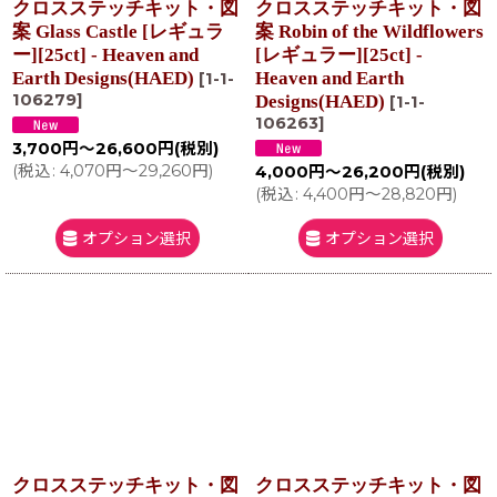
クロスステッチキット・図
クロスステッチキット・図
案 Glass Castle [レギュラ
案 Robin of the Wildflowers
ー][25ct] - Heaven and
[レギュラー][25ct] -
Earth Designs(HAED)
Heaven and Earth
[
1-1-
106279
]
Designs(HAED)
[
1-1-
106263
]
3,700
円
～26,600
円
(税別)
(
税込
:
4,070
円
～29,260
円
)
4,000
円
～26,200
円
(税別)
(
税込
:
4,400
円
～28,820
円
)
オプション選択
オプション選択
クロスステッチキット・図
クロスステッチキット・図