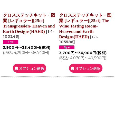
クロスステッチキット・図
クロスステッチキット・図
案 [レギュラー][25ct]
案 [レギュラー][25ct] The
Transgression- Heaven and
Wine Tasting Room-
Earth Designs(HAED)
Heaven and Earth
[
1-1-
100243
]
Designs(HAED)
[
1-1-
105586
]
3,900
円
～33,400
円
(税別)
(
税込
:
4,290
円
～36,740
円
)
3,700
円
～36,900
円
(税別)
(
税込
:
4,070
円
～40,590
円
)
オプション選択
オプション選択