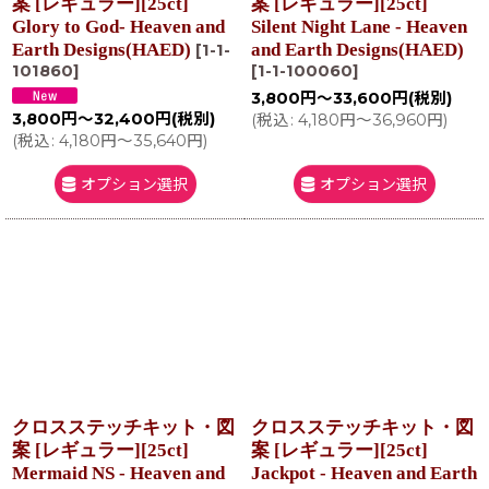
案 [レギュラー][25ct]
案 [レギュラー][25ct]
Glory to God- Heaven and
Silent Night Lane - Heaven
Earth Designs(HAED)
and Earth Designs(HAED)
[
1-1-
101860
]
[
1-1-100060
]
3,800
円
～33,600
円
(税別)
3,800
円
～32,400
円
(税別)
(
税込
:
4,180
円
～36,960
円
)
(
税込
:
4,180
円
～35,640
円
)
オプション選択
オプション選択
クロスステッチキット・図
クロスステッチキット・図
案 [レギュラー][25ct]
案 [レギュラー][25ct]
Mermaid NS - Heaven and
Jackpot - Heaven and Earth