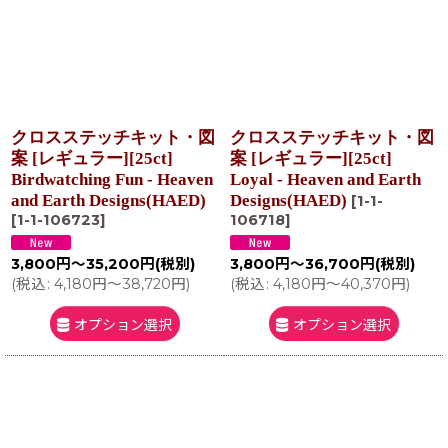
クロスステッチキット・図
クロスステッチキット・図
案 [レギュラー][25ct]
案 [レギュラー][25ct]
Birdwatching Fun - Heaven
Loyal - Heaven and Earth
and Earth Designs(HAED)
Designs(HAED)
[
1-1-
[
1-1-106723
]
106718
]
3,800
円
～35,200
円
(税別)
3,800
円
～36,700
円
(税別)
(
税込
:
4,180
円
～38,720
円
)
(
税込
:
4,180
円
～40,370
円
)
オプション選択
オプション選択