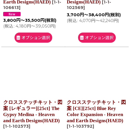
Earth Designs(HAED)
Designs(HAED)
[
1-1-
[
1-1-
106613
]
102569
]
3,700
円
～38,400
円
(税別)
3,800
円
～35,500
円
(税別)
(
税込
:
4,070
円
～42,240
円
)
(
税込
:
4,180
円
～39,050
円
)
オプション選択
オプション選択
クロスステッチキット・図
クロスステッチキット・図
案 [レギュラー][25ct] The
案 [CE][25ct] Blue Rey
Gypsy Medina - Heaven
Color Expansion - Heaven
and Earth Designs(HAED)
and Earth Designs(HAED)
[
1-1-102573
]
[
1-1-103792
]