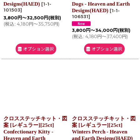
Designs(HAED)
Dogs - Heaven and Earth
[
1-1-
101503
]
Designs(HAED)
[
1-1-
106531
]
3,800
円
～32,500
円
(税別)
(
税込
:
4,180
円
～35,750
円
)
3,800
円
～34,000
円
(税別)
(
税込
:
4,180
円
～37,400
円
)
オプション選択
オプション選択
クロスステッチキット・図
クロスステッチキット・図
案 [レギュラー][25ct]
案 [レギュラー][25ct]
Confectionary Kitty -
Winters Perch - Heaven
Heaven and Earth
and Earth Designs(HAED)