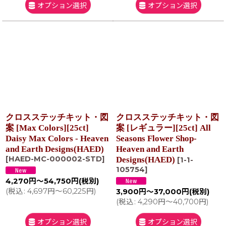
オプション選択
オプション選択
クロスステッチキット・図
クロスステッチキット・図
案 [Max Colors][25ct]
案 [レギュラー][25ct] All
Daisy Max Colors - Heaven
Seasons Flower Shop-
and Earth Designs(HAED)
Heaven and Earth
[
HAED-MC-000002-STD
]
Designs(HAED)
[
1-1-
105754
]
4,270
円
～54,750
円
(税別)
(
税込
:
4,697
円
～60,225
円
)
3,900
円
～37,000
円
(税別)
(
税込
:
4,290
円
～40,700
円
)
オプション選択
オプション選択