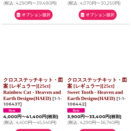
(
税込
:
4,290
円
～39,490
円
)
(
税込
:
4,070
円
～30,250
円
)
オプション選択
オプション選択
クロスステッチキット・図
クロスステッチキット・図
案 [レギュラー][25ct]
案 [レギュラー][25ct]
Rainbow Cat - Heaven and
Sweet Tooth - Heaven and
Earth Designs(HAED)
Earth Designs(HAED)
[
1-1-
[
1-1-
106437
]
106442
]
4,000
円
～41,400
円
(税別)
3,900
円
～33,400
円
(税別)
(
税込
:
4,400
円
～45,540
円
)
(
税込
:
4,290
円
～36,740
円
)