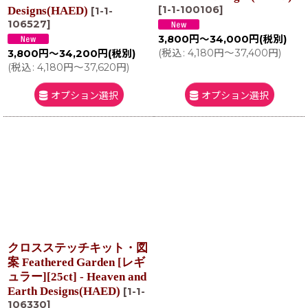
[
1-1-100106
]
Designs(HAED)
[
1-1-
106527
]
3,800
円
～34,000
円
(税別)
(
税込
:
4,180
円
～37,400
円
)
3,800
円
～34,200
円
(税別)
(
税込
:
4,180
円
～37,620
円
)
オプション選択
オプション選択
クロスステッチキット・図
案 Feathered Garden [レギ
ュラー][25ct] - Heaven and
Earth Designs(HAED)
[
1-1-
106330
]