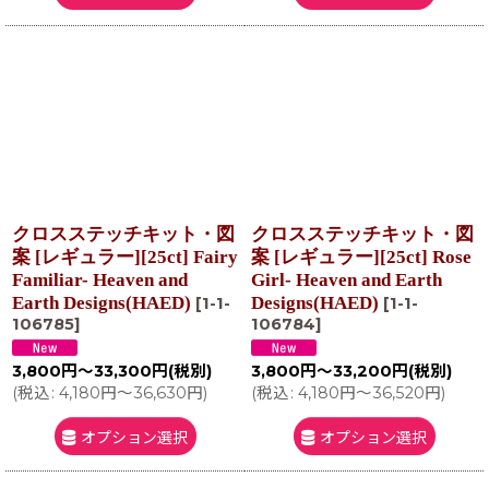
クロスステッチキット・図
クロスステッチキット・図
案 [レギュラー][25ct] Fairy
案 [レギュラー][25ct] Rose
Familiar- Heaven and
Girl- Heaven and Earth
Earth Designs(HAED)
Designs(HAED)
[
1-1-
[
1-1-
106785
]
106784
]
3,800
円
～33,300
円
(税別)
3,800
円
～33,200
円
(税別)
(
税込
:
4,180
円
～36,630
円
)
(
税込
:
4,180
円
～36,520
円
)
オプション選択
オプション選択