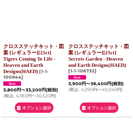
クロスステッチキット・図
クロスステッチキット・図
案 [レギュラー][25ct]
案 [レギュラー][25ct]
Tigers Coming To Life -
Secrets Garden - Heaven
Heaven and Earth
and Earth Designs(HAED)
[
1-1-106732
]
Designs(HAED)
[
1-1-
100944
]
3,900
円
～36,400
円
(税別)
(
税込
:
4,290
円
～40,040
円
)
3,800
円
～33,200
円
(税別)
(
税込
:
4,180
円
～36,520
円
)
オプション選択
オプション選択