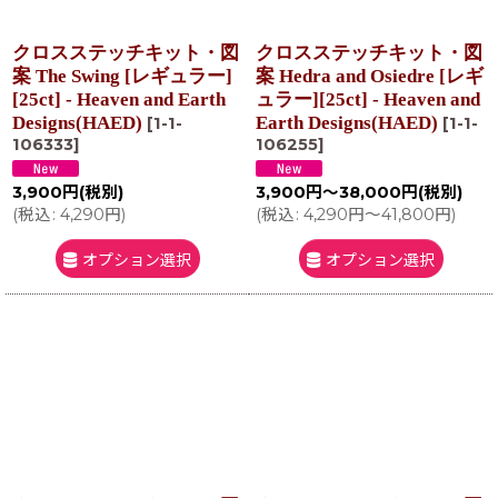
クロスステッチキット・図
クロスステッチキット・図
案 The Swing [レギュラー]
案 Hedra and Osiedre [レギ
[25ct] - Heaven and Earth
ュラー][25ct] - Heaven and
Designs(HAED)
Earth Designs(HAED)
[
1-1-
[
1-1-
106333
]
106255
]
3,900
円
(税別)
3,900
円
～38,000
円
(税別)
(
税込
:
4,290
円
)
(
税込
:
4,290
円
～41,800
円
)
オプション選択
オプション選択