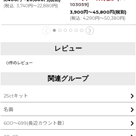
103059
]
(
税込
:
3,740
円
～22,880
円
)
3,900
円
～45,800
円
(税別)
(
税込
:
4,290
円
～50,380
円
)
レビュー
0
件のレビュー
関連グループ
25ctキット
名画
600〜699(長辺カウント数）