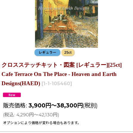
クロスステッチキット・図案 [レギュラー][25ct]
Cafe Terrace On The Place - Heaven and Earth
Designs(HAED)
[
1-1-105460
]
販売価格
:
3,900
円
～38,300
円
(税別)
(
税込
:
4,290
円
～42,130
円
)
オプションにより価格が変わる場合もあります。