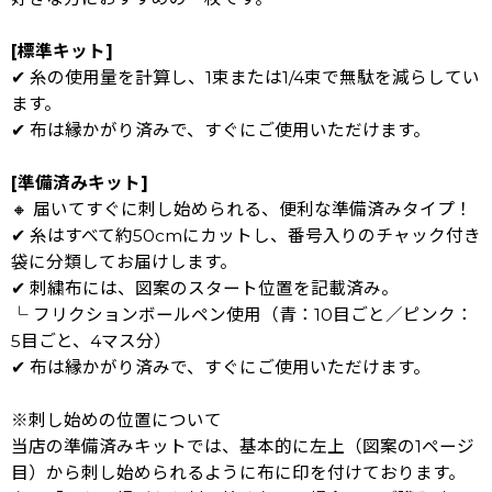
[標準キット]
✔ 糸の使用量を計算し、1束または1/4束で無駄を減らしてい
ます。
✔ 布は縁かがり済みで、すぐにご使用いただけます。
[準備済みキット]
🔸 届いてすぐに刺し始められる、便利な準備済みタイプ！
✔ 糸はすべて約50cmにカットし、番号入りのチャック付き
袋に分類してお届けします。
✔ 刺繍布には、図案のスタート位置を記載済み。
└ フリクションボールペン使用（青：10目ごと／ピンク：
5目ごと、4マス分）
✔ 布は縁かがり済みで、すぐにご使用いただけます。
※刺し始めの位置について
当店の準備済みキットでは、基本的に左上（図案の1ページ
目）から刺し始められるように布に印を付けております。