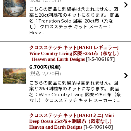
こちらの商品に刺繍糸は含まれません。図
案と28ct刺繍布のキットになります。 商品
名：Transition Solo 図案+28ct布（糸な
し） クロスステッチ キット メーカー：
Heav…
クロスステッチ キット[HAED レギュラー]
Wine Country Living 図案+28ct布（糸なし）
[
1-5-106167
]
- Heaven and Earth Designs
6,700
円
(税別)
(
税込
:
7,370
円
)
こちらの商品に刺繍糸は含まれません。図
案と28ct刺繍布のキットになります。 商品
名：Wine Country Living 図案+28ct布（糸
なし） クロスステッチ キット メーカー：…
クロスステッチ キット[HAEDミニ] Mini
Deep Ocean 25ct布＋刺繍糸（図案なし） -
[
1-6-106148
]
Heaven and Earth Designs