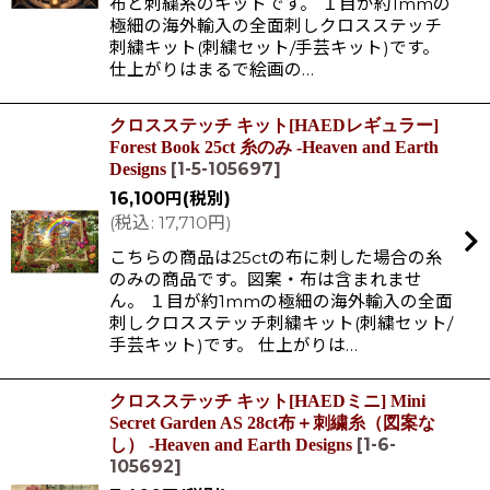
布と刺繍糸のキットです。 １目が約1mmの
極細の海外輸入の全面刺しクロスステッチ
刺繍キット(刺繍セット/手芸キット)です。
仕上がりはまるで絵画の…
クロスステッチ キット[HAEDレギュラー]
Forest Book 25ct 糸のみ -Heaven and Earth
[
1-5-105697
]
Designs
16,100
円
(税別)
(
税込
:
17,710
円
)
こちらの商品は25ctの布に刺した場合の糸
のみの商品です。図案・布は含まれませ
ん。 １目が約1mmの極細の海外輸入の全面
刺しクロスステッチ刺繍キット(刺繍セット/
手芸キット)です。 仕上がりは…
クロスステッチ キット[HAEDミニ] Mini
Secret Garden AS 28ct布＋刺繍糸（図案な
[
1-6-
し） -Heaven and Earth Designs
105692
]