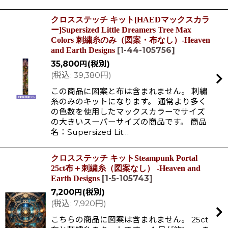
クロスステッチ キット[HAEDマックスカラ
ー]Supersized Little Dreamers Tree Max
Colors 刺繍糸のみ（図案・布なし）-Heaven
[
1-44-105756
]
and Earth Designs
35,800
円
(税別)
(
税込
:
39,380
円
)
この商品に図案と布は含まれません。 刺繡
糸のみのキットになります。 通常より多く
の色数を使用したマックスカラーでサイズ
の大きいスーパーサイズの商品です。 商品
名：Supersized Lit…
クロスステッチ キットSteampunk Portal
25ct布＋刺繍糸（図案なし） -Heaven and
[
1-5-105743
]
Earth Designs
7,200
円
(税別)
(
税込
:
7,920
円
)
こちらの商品に図案は含まれません。 25ct