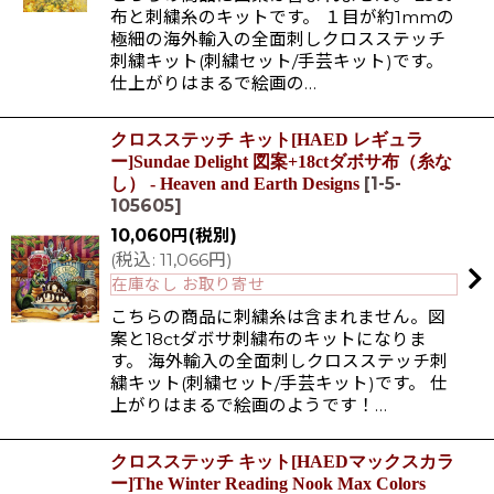
布と刺繍糸のキットです。 １目が約1mmの
極細の海外輸入の全面刺しクロスステッチ
刺繍キット(刺繍セット/手芸キット)です。
仕上がりはまるで絵画の…
クロスステッチ キット[HAED レギュラ
ー]Sundae Delight 図案+18ctダボサ布（糸な
[
1-5-
し） - Heaven and Earth Designs
105605
]
10,060
円
(税別)
(
税込
:
11,066
円
)
在庫なし お取り寄せ
こちらの商品に刺繍糸は含まれません。図
案と18ctダボサ刺繍布のキットになりま
す。 海外輸入の全面刺しクロスステッチ刺
繍キット(刺繍セット/手芸キット)です。 仕
上がりはまるで絵画のようです！…
クロスステッチ キット[HAEDマックスカラ
ー]The Winter Reading Nook Max Colors