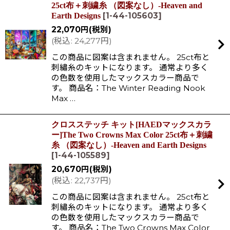
25ct布＋刺繍糸 （図案なし）-Heaven and
[
1-44-105603
]
Earth Designs
22,070
円
(税別)
(
税込
:
24,277
円
)
この商品に図案は含まれません。 25ct布と
刺繡糸のキットになります。 通常より多く
の色数を使用したマックスカラー商品で
す。 商品名：The Winter Reading Nook
Max …
クロスステッチ キット[HAEDマックスカラ
ー]The Two Crowns Max Color 25ct布＋刺繍
糸 （図案なし）-Heaven and Earth Designs
[
1-44-105589
]
20,670
円
(税別)
(
税込
:
22,737
円
)
この商品に図案は含まれません。 25ct布と
刺繡糸のキットになります。 通常より多く
の色数を使用したマックスカラー商品で
す。 商品名：The Two Crowns Max Color