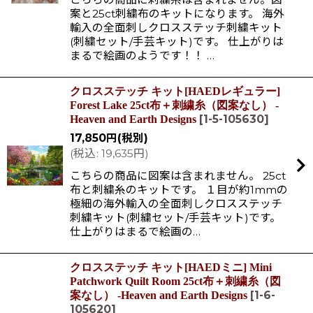
案と25ct刺繍布のキットになります。 海外
輸入の全面刺しクロスステッチ刺繍キット
(刺繍セット/手芸キット)です。 仕上がりは
まるで絵画のようです！！ …
クロスステッチ キット[HAEDレギュラー]
Forest Lake 25ct布＋刺繍糸（図案なし） -
[
1-5-105630
]
Heaven and Earth Designs
17,850
円
(税別)
(
税込
:
19,635
円
)
こちらの商品に図案は含まれません。 25ct
布と刺繍糸のキットです。 １目が約1mmの
極細の海外輸入の全面刺しクロスステッチ
刺繍キット(刺繍セット/手芸キット)です。
仕上がりはまるで絵画の…
クロスステッチ キット[HAEDミニ] Mini
Patchwork Quilt Room 25ct布＋刺繍糸（図
[
1-6-
案なし） -Heaven and Earth Designs
105620
]