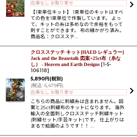
在庫なし お取り寄せ
【1束単位キット】 1束単位のキットはすべ
ての色を1束単位で作製しています。 よっ
て、キットの糸は多めなので余裕をもって
刺すことができます。 布の縁かがり済み。
商品名：クロスステ…
クロスステッチ キット[HAED レギュラー]
Jack and the Beanstalk 図案+25ct布（糸な
[
1-5-
し） - Heaven and Earth Designs
106118
]
5,890
円
(税別)
(
税込
:
6,479
円
)
在庫なし お取り寄せ
こちらの商品に刺繍糸は含まれません。図
案と25ct刺繍布のキットになります。 海外
輸入の全面刺しクロスステッチ刺繍キット
(刺繍セット/手芸キット)です。 仕上がりは
まるで絵画のようです！！ …