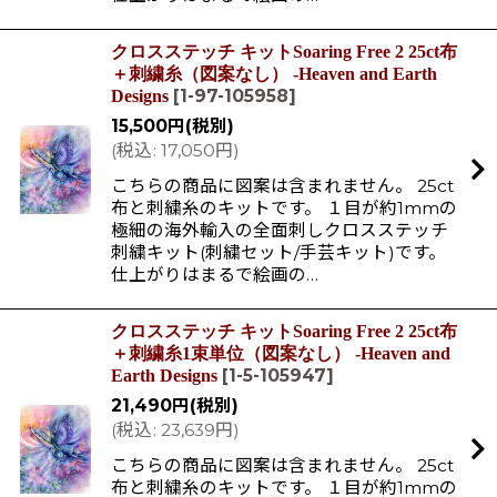
クロスステッチ キットSoaring Free 2 25ct布
＋刺繍糸（図案なし） -Heaven and Earth
[
1-97-105958
]
Designs
15,500
円
(税別)
(
税込
:
17,050
円
)
こちらの商品に図案は含まれません。 25ct
布と刺繍糸のキットです。 １目が約1mmの
極細の海外輸入の全面刺しクロスステッチ
刺繍キット(刺繍セット/手芸キット)です。
仕上がりはまるで絵画の…
クロスステッチ キットSoaring Free 2 25ct布
＋刺繍糸1束単位（図案なし） -Heaven and
[
1-5-105947
]
Earth Designs
21,490
円
(税別)
(
税込
:
23,639
円
)
こちらの商品に図案は含まれません。 25ct
布と刺繍糸のキットです。 １目が約1mmの