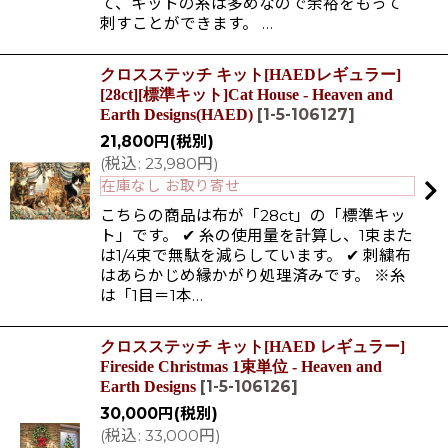
て、キットの糸は多めなので余裕をもって
刺すことができます。 …
クロスステッチ キット[HAEDレギュラー]
[28ct][標準キット]Cat House - Heaven and
[
1-5-106127
]
Earth Designs(HAED)
21,800
円
(税別)
(
税込
:
23,980
円
)
在庫なし お取り寄せ
こちらの商品は布が「28ct」の「標準キッ
ト」です。 ✔ 糸の使用量を計算し、1束また
は1/4束で無駄を減らしています。 ✔ 刺繍布
はあらかじめ縁かがり処理済みです。 ※糸
は「1目＝1本…
クロスステッチ キット[HAED レギュラー]
Fireside Christmas 1束単位 - Heaven and
[
1-5-106126
]
Earth Designs
30,000
円
(税別)
(
税込
:
33,000
円
)