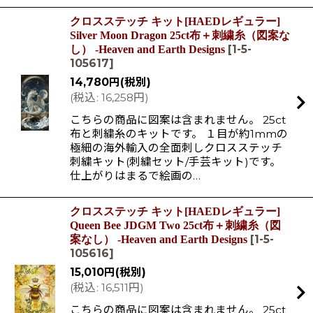
クロスステッチ キット[HAEDレギュラー]
Silver Moon Dragon 25ct布＋刺繍糸（図案な
[
1-5-
し） -Heaven and Earth Designs
105617
]
14,780
円
(税別)
(
税込
:
16,258
円
)
こちらの商品に図案は含まれません。 25ct
布と刺繍糸のキットです。 １目が約1mmの
極細の海外輸入の全面刺しクロスステッチ
刺繍キット(刺繍セット/手芸キット)です。
仕上がりはまるで絵画の…
クロスステッチ キット[HAEDレギュラー]
Queen Bee JDGM Two 25ct布＋刺繍糸（図
[
1-5-
案なし） -Heaven and Earth Designs
105616
]
15,010
円
(税別)
(
税込
:
16,511
円
)
こちらの商品に図案は含まれません。 25ct