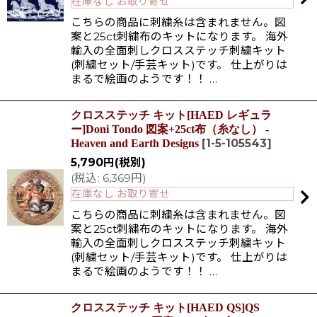
在庫なし お取り寄せ
こちらの商品に刺繍糸は含まれません。図
案と25ct刺繍布のキットになります。 海外
輸入の全面刺しクロスステッチ刺繍キット
(刺繍セット/手芸キット)です。 仕上がりは
まるで絵画のようです！！ …
クロスステッチ キット[HAED レギュラ
ー]Doni Tondo 図案+25ct布（糸なし） -
[
1-5-105543
]
Heaven and Earth Designs
5,790
円
(税別)
(
税込
:
6,369
円
)
在庫なし お取り寄せ
こちらの商品に刺繍糸は含まれません。図
案と25ct刺繍布のキットになります。 海外
輸入の全面刺しクロスステッチ刺繍キット
(刺繍セット/手芸キット)です。 仕上がりは
まるで絵画のようです！！ …
クロスステッチ キット[HAED QS]QS