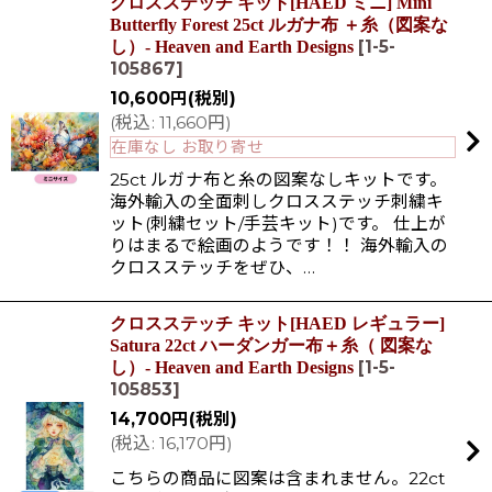
クロスステッチ キット[HAED ミニ] Mini
Butterfly Forest 25ct ルガナ布 ＋糸（図案な
[
1-5-
し）- Heaven and Earth Designs
105867
]
10,600
円
(税別)
(
税込
:
11,660
円
)
在庫なし お取り寄せ
25ct ルガナ布と糸の図案なしキットです。
海外輸入の全面刺しクロスステッチ刺繍キ
ット(刺繍セット/手芸キット)です。 仕上が
りはまるで絵画のようです！！ 海外輸入の
クロスステッチをぜひ、…
クロスステッチ キット[HAED レギュラー]
Satura 22ct ハーダンガー布＋糸（ 図案な
[
1-5-
し）- Heaven and Earth Designs
105853
]
14,700
円
(税別)
(
税込
:
16,170
円
)
こちらの商品に図案は含まれません。22ct