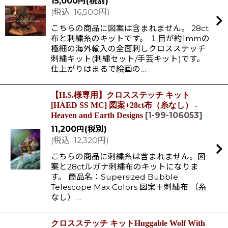
15,000
円
(税別)
(
税込
:
16,500
円
)
こちらの商品に図案は含まれません。 28ct
布と刺繍糸のキットです。 １目が約1mmの
極細の海外輸入の全面刺しクロスステッチ
刺繍キット(刺繍セット/手芸キット)です。
仕上がりはまるで絵画の…
【H.S.様専用】クロスステッチ キット
[HAED SS MC] 図案+28ct布（糸なし） -
[
1-99-106053
]
Heaven and Earth Designs
11,200
円
(税別)
(
税込
:
12,320
円
)
こちらの商品に刺繍糸は含まれません。図
案と28ctルガナ刺繍布のキットになりま
す。 商品名：Supersized Bubble
Telescope Max Colors 図案＋刺繍布 （糸
なし）…
クロスステッチ キットHuggable Wolf With