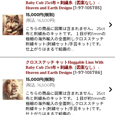
Baby Cub 25ct布＋刺繍糸（図案なし） -
[
1-97-105785
]
Heaven and Earth Designs
15,000
円
(税別)
(
税込
:
16,500
円
)
こちらの商品に図案は含まれません。 25ct
布と刺繍糸のキットです。 １目が約1mmの
極細の海外輸入の全面刺しクロスステッチ
刺繍キット(刺繍セット/手芸キット)です。
仕上がりはまるで絵画の…
クロスステッチ キットHuggable Lion With
Baby Cub 25ct布＋刺繍糸（図案なし） -
[
1-97-105786
]
Heaven and Earth Designs
15,000
円
(税別)
(
税込
:
16,500
円
)
こちらの商品に図案は含まれません。 25ct
布と刺繍糸のキットです。 １目が約1mmの
極細の海外輸入の全面刺しクロスステッチ
刺繍キット(刺繍セット/手芸キット)です。
仕上がりはまるで絵画の…