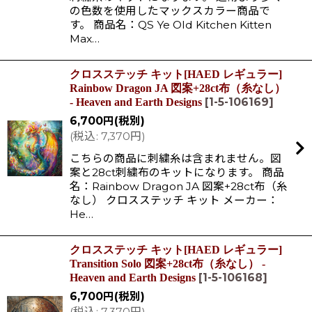
の色数を使用したマックスカラー商品で
す。 商品名：QS Ye Old Kitchen Kitten
Max…
クロスステッチ キット[HAED レギュラー]
Rainbow Dragon JA 図案+28ct布（糸なし）
[
1-5-106169
]
- Heaven and Earth Designs
6,700
円
(税別)
(
税込
:
7,370
円
)
こちらの商品に刺繍糸は含まれません。図
案と28ct刺繍布のキットになります。 商品
名：Rainbow Dragon JA 図案+28ct布（糸
なし） クロスステッチ キット メーカー：
He…
クロスステッチ キット[HAED レギュラー]
Transition Solo 図案+28ct布（糸なし） -
[
1-5-106168
]
Heaven and Earth Designs
6,700
円
(税別)
(
税込
:
7,370
円
)