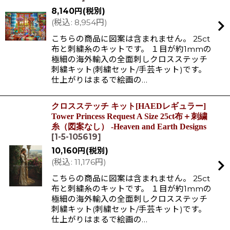
8,140
円
(税別)
(
税込
:
8,954
円
)
こちらの商品に図案は含まれません。 25ct
布と刺繍糸のキットです。 １目が約1mmの
極細の海外輸入の全面刺しクロスステッチ
刺繍キット(刺繍セット/手芸キット)です。
仕上がりはまるで絵画の…
クロスステッチ キット[HAEDレギュラー]
Tower Princess Request A Size 25ct布＋刺繍
糸（図案なし） -Heaven and Earth Designs
[
1-5-105619
]
10,160
円
(税別)
(
税込
:
11,176
円
)
こちらの商品に図案は含まれません。 25ct
布と刺繍糸のキットです。 １目が約1mmの
極細の海外輸入の全面刺しクロスステッチ
刺繍キット(刺繍セット/手芸キット)です。
仕上がりはまるで絵画の…