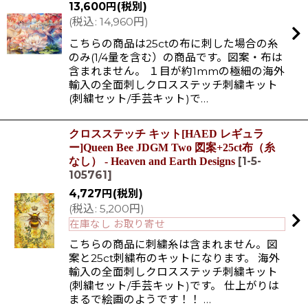
13,600
円
(税別)
(
税込
:
14,960
円
)
こちらの商品は25ctの布に刺した場合の糸
のみ(1/4量を含む）の商品です。図案・布は
含まれません。 １目が約1mmの極細の海外
輸入の全面刺しクロスステッチ刺繍キット
(刺繍セット/手芸キット)で…
クロスステッチ キット[HAED レギュラ
ー]Queen Bee JDGM Two 図案+25ct布（糸
[
1-5-
なし） - Heaven and Earth Designs
105761
]
4,727
円
(税別)
(
税込
:
5,200
円
)
在庫なし お取り寄せ
こちらの商品に刺繍糸は含まれません。図
案と25ct刺繍布のキットになります。 海外
輸入の全面刺しクロスステッチ刺繍キット
(刺繍セット/手芸キット)です。 仕上がりは
まるで絵画のようです！！ …