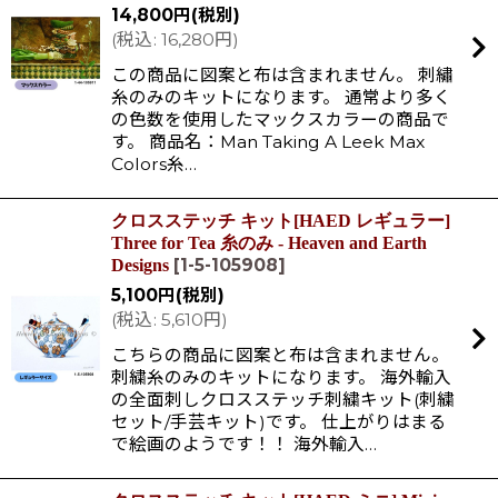
14,800
円
(税別)
(
税込
:
16,280
円
)
この商品に図案と布は含まれません。 刺繡
糸のみのキットになります。 通常より多く
の色数を使用したマックスカラーの商品で
す。 商品名：Man Taking A Leek Max
Colors糸…
クロスステッチ キット[HAED レギュラー]
Three for Tea 糸のみ - Heaven and Earth
[
1-5-105908
]
Designs
5,100
円
(税別)
(
税込
:
5,610
円
)
こちらの商品に図案と布は含まれません。
刺繍糸のみのキットになります。 海外輸入
の全面刺しクロスステッチ刺繍キット(刺繍
セット/手芸キット)です。 仕上がりはまる
で絵画のようです！！ 海外輸入…