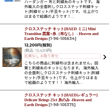
ハーダンガー 布と刺繍糸のキットです。 海
外輸入の全面刺しクロスステッチ刺繍キッ
ト(刺繍セット/手芸キット)です。 仕上がり
はまるで絵画のようです！…
クロスステッチ キット[HAED ミニ] Mini
Transition 図案+糸（布なし） - Heaven and
[
1-96-105634
]
Earth Designs
12,200
円
(税別)
(
税込
:
13,420
円
)
在庫なし お取り寄せ
こちらの商品に刺繍布は含まれません。図
案と刺繍糸のキットになります。 海外輸入
の全面刺しクロスステッチ刺繍キット(刺繍
セット/手芸キット)です。 仕上がりはまる
で絵画のようです！！ 海外輸入…
クロスステッチ キット[HAEDレギュラー]
Delicate Beings 25ct 糸のみ -Heaven and
[
1-98-105375
]
Earth Designs