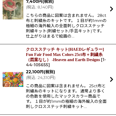
7,400
円
(税別)
(
税込
:
8,140
円
)
こちらの商品に図案は含まれません。 28ct
布と刺繍糸のキットです。 １目が約1mmの
極細の海外輸入の全面刺しクロスステッチ
刺繍キット(刺繍セット/手芸キット)です。
仕上がりはまるで絵画の…
クロスステッチ キット[HAEDレギュラー]
Fun Fair Food Max Colors 25ct布＋刺繍糸
[
1-
（図案なし） -Heaven and Earth Designs
44-105655
]
22,100
円
(税別)
(
税込
:
24,310
円
)
この商品に図案は含まれません。 25ct布と
刺繡糸のキットになります。 通常より多く
の色数を使用したマックスカラー商品で
す。 １目が約1mmの極細の海外輸入の全面
刺しクロスステッチ刺繍キット…