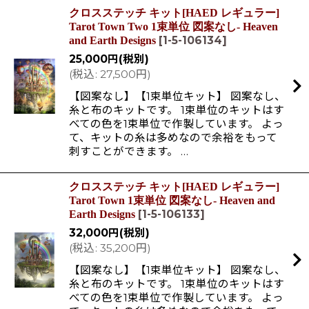
クロスステッチ キット[HAED レギュラー]
Tarot Town Two 1束単位 図案なし- Heaven
[
1-5-106134
]
and Earth Designs
25,000
円
(税別)
(
税込
:
27,500
円
)
【図案なし】【1束単位キット】 図案なし、
糸と布のキットです。 1束単位のキットはす
べての色を1束単位で作製しています。 よっ
て、キットの糸は多めなので余裕をもって
刺すことができます。 …
クロスステッチ キット[HAED レギュラー]
Tarot Town 1束単位 図案なし- Heaven and
[
1-5-106133
]
Earth Designs
32,000
円
(税別)
(
税込
:
35,200
円
)
【図案なし】【1束単位キット】 図案なし、
糸と布のキットです。 1束単位のキットはす
べての色を1束単位で作製しています。 よっ