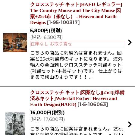
クロスステッチ キット[HAED レギュラー]
The Country Mouse and The City Mouse 図
案+25ct布（糸なし） - Heaven and Earth
[
1-95-100317
]
Designs
5,800
円
(税別)
(
税込
:
6,380
円
)
在庫なし お取り寄せ
こちらの商品に刺繍糸は含まれません。図
案と25ct刺繍布のキットになります。 海外
輸入の全面刺しクロスステッチ刺繍キット
(刺繍セット/手芸キット)です。 仕上がりは
まるで絵画のようです！！ …
クロスステッチ キット[図案なし][25ct][準備
済みキット]Waterfall Escher- Heaven and
[
1-5-106063
]
Earth Designs(HAED)
16,000
円
(税別)
(
税込
:
17,600
円
)
こちらの商品に図案は含まれません。 25ct
布と刺繍糸の準備済みキットです。 🔸 届い