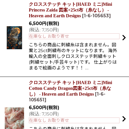
クロスステッチ キット[HAED ミニ]Mini
Princess Zaida 図案+25ct布（糸なし） -
[
1-6-105653
]
Heaven and Earth Designs
6,500
円
(税別)
(
税込
:
7,150
円
)
在庫なし お取り寄せ
こちらの商品に刺繍糸は含まれません。図
案と25ct刺繍布のキットになります。 海外
輸入の全面刺しクロスステッチ刺繍キット
(刺繍セット/手芸キット)です。 仕上がりは
まるで絵画のようです！！ …
クロスステッチ キット[HAED ミニ]Mini
Cotton Candy Dragon図案+25ct布（糸な
[
1-6-
し） - Heaven and Earth Designs
105651
]
6,500
円
(税別)
(
税込
:
7,150
円
)
在庫なし お取り寄せ
こちらの商品に刺繍糸は含まれません。図