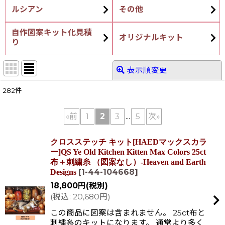
ルシアン
その他
自作図案キット化見積
オリジナルキット
り
表示順変更
閉じる
282
件
サブカテゴリ
:
«
前
1
2
3
...
5
次
»
表示数
:
クロスステッチ キット[HAEDマックスカラ
ー]QS Ye Old Kitchen Kitten Max Colors 25ct
布＋刺繍糸 （図案なし）-Heaven and Earth
在庫あり
[
1-44-104668
]
Designs
18,800
円
(税別)
並び順
:
(
税込
:
20,680
円
)
この商品に図案は含まれません。 25ct布と
絞り込む
刺繡糸のキットになります。 通常より多く