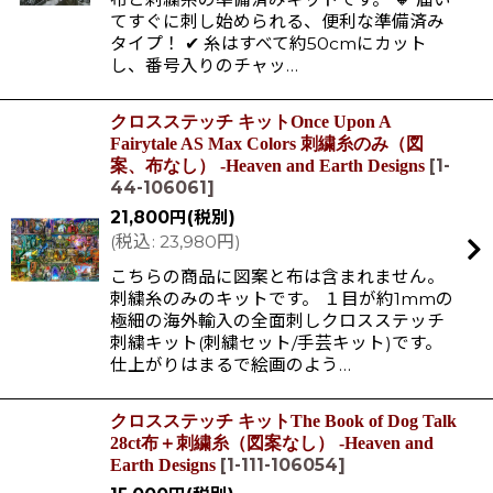
てすぐに刺し始められる、便利な準備済み
タイプ！ ✔ 糸はすべて約50cmにカット
し、番号入りのチャッ…
クロスステッチ キットOnce Upon A
Fairytale AS Max Colors 刺繍糸のみ（図
[
1-
案、布なし） -Heaven and Earth Designs
44-106061
]
21,800
円
(税別)
(
税込
:
23,980
円
)
こちらの商品に図案と布は含まれません。
刺繍糸のみのキットです。 １目が約1mmの
極細の海外輸入の全面刺しクロスステッチ
刺繍キット(刺繍セット/手芸キット)です。
仕上がりはまるで絵画のよう…
クロスステッチ キットThe Book of Dog Talk
28ct布＋刺繍糸（図案なし） -Heaven and
[
1-111-106054
]
Earth Designs