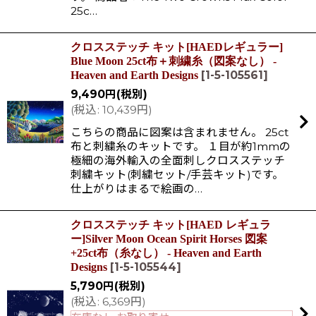
25c…
クロスステッチ キット[HAEDレギュラー]
Blue Moon 25ct布＋刺繍糸（図案なし） -
[
1-5-105561
]
Heaven and Earth Designs
9,490
円
(税別)
(
税込
:
10,439
円
)
こちらの商品に図案は含まれません。 25ct
布と刺繍糸のキットです。 １目が約1mmの
極細の海外輸入の全面刺しクロスステッチ
刺繍キット(刺繍セット/手芸キット)です。
仕上がりはまるで絵画の…
クロスステッチ キット[HAED レギュラ
ー]Silver Moon Ocean Spirit Horses 図案
+25ct布（糸なし） - Heaven and Earth
[
1-5-105544
]
Designs
5,790
円
(税別)
(
税込
:
6,369
円
)