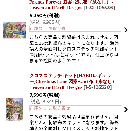
Friends Forever 図案+25ct布（糸なし） -
[
1-32-105536
]
Heaven and Earth Designs
6,350
円
(税別)
(
税込
:
6,985
円
)
在庫なし お取り寄せ
こちらの商品に刺繍糸は含まれません。図
案と25ct刺繍布のキットになります。 海外
輸入の全面刺しクロスステッチ刺繍キット
(刺繍セット/手芸キット)です。 仕上がりは
まるで絵画のようです！！ …
クロスステッチ キット[HAEDレギュラ
ー]Christmas Lane 図案+25ct布（糸なし） -
[
1-5-105520
]
Heaven and Earth Designs
7,590
円
(税別)
(
税込
:
8,349
円
)
在庫なし お取り寄せ
こちらの商品に刺繍糸は含まれません。図
案と25ct刺繍布のキットになります。 海外
輸入の全面刺しクロスステッチ刺繍キット