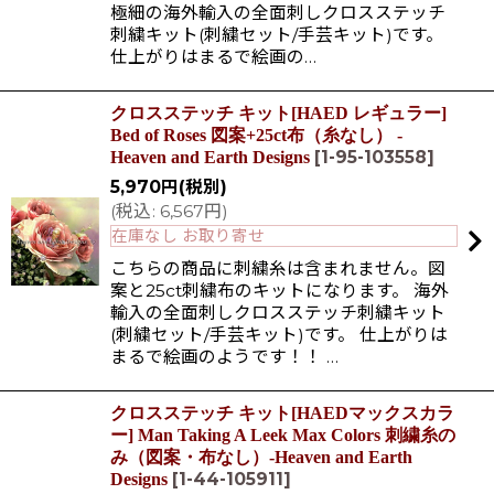
極細の海外輸入の全面刺しクロスステッチ
刺繍キット(刺繍セット/手芸キット)です。
仕上がりはまるで絵画の…
クロスステッチ キット[HAED レギュラー]
Bed of Roses 図案+25ct布（糸なし） -
[
1-95-103558
]
Heaven and Earth Designs
5,970
円
(税別)
(
税込
:
6,567
円
)
在庫なし お取り寄せ
こちらの商品に刺繍糸は含まれません。図
案と25ct刺繍布のキットになります。 海外
輸入の全面刺しクロスステッチ刺繍キット
(刺繍セット/手芸キット)です。 仕上がりは
まるで絵画のようです！！ …
クロスステッチ キット[HAEDマックスカラ
ー] Man Taking A Leek Max Colors 刺繍糸の
み（図案・布なし）-Heaven and Earth
[
1-44-105911
]
Designs