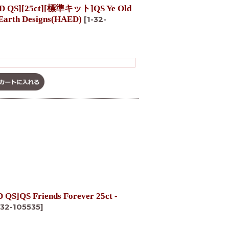
][25ct][標準キット]QS Ye Old
 Earth Designs(HAED)
[
1-32-
 Friends Forever 25ct -
-32-105535
]