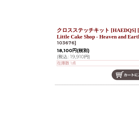
クロスステッチキット [HAEDQS] [
Little Cake Shop - Heaven and Ear
103676
]
18,100
円
(税別)
(
税込
:
19,910
円
)
在庫数 1点