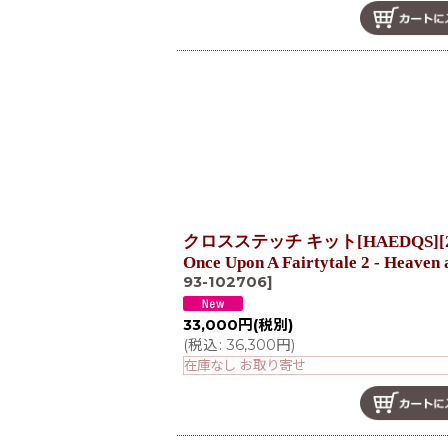
クロスステッチ キット[HAEDQS][2
Once Upon A Fairtytale 2 - Heave
93-102706
]
33,000
円
(税別)
(
税込
:
36,300
円
)
在庫なし お取り寄せ