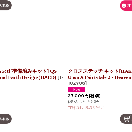
オ
5ct][準備済みキット] QS
クロスステッチ キット[HAEDQS
n and Earth Designs(HAED)
Upon A Fairtytale 2 - Heave
[
1-
102706
]
27,000
円
(税別)
(
税込
:
29,700
円
)
在庫なし お取り寄せ