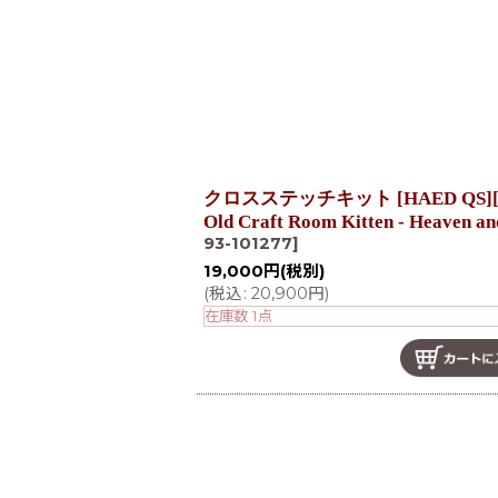
クロスステッチキット [HAED QS][2
Old Craft Room Kitten - Heaven a
93-101277
]
19,000
円
(税別)
(
税込
:
20,900
円
)
在庫数 1点