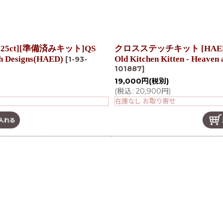
25ct][準備済みキット]QS
クロスステッチキット [HAED Q
th Designs(HAED)
Old Kitchen Kitten - Heaven
[
1-93-
101887
]
19,000
円
(税別)
(
税込
:
20,900
円
)
在庫なし お取り寄せ