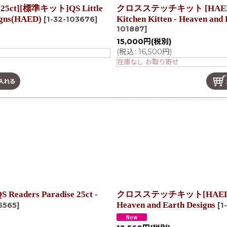
ct][標準キット]QS Little
クロスステッチキット [HAED QS
igns(HAED)
Kitchen Kitten - Heaven and
[
1-32-103676
]
101887
]
15,000
円
(税別)
(
税込
:
16,500
円
)
在庫なし お取り寄せ
ers Paradise 25ct -
クロスステッチキット[HAED QS]QS
Heaven and Earth Designs
5565
]
[
1