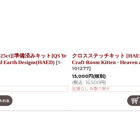
5ct][準備済みキット]QS Ye
クロスステッチキット [HAED QS
nd Earth Designs(HAED)
Craft Room Kitten - Heaven
[
1-
101277
]
15,000
円
(税別)
(
税込
:
16,500
円
)
在庫なし お取り寄せ