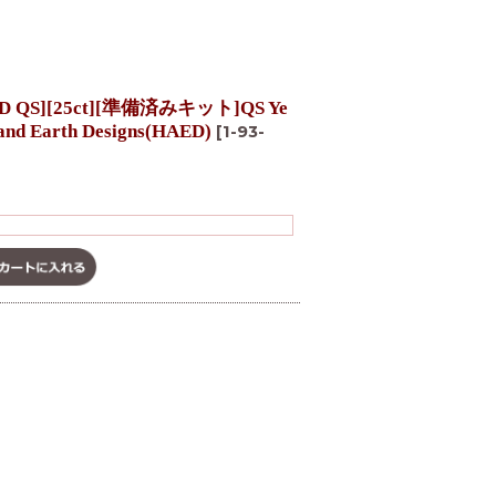
S][25ct][準備済みキット]QS Ye
 and Earth Designs(HAED)
[
1-93-