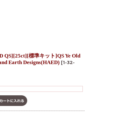
][25ct][標準キット]QS Ye Old
 and Earth Designs(HAED)
[
1-32-