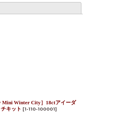
閉じる
ni Winter City］18ctアイーダ
ッチキット
[
1-110-100001
]