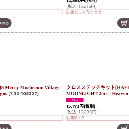
12,560
円
(税別)
(
税込
:
13,816
円
)
在庫なし お取り寄せ
rry Mushroom Village
クロスステッチキット[HAED QS]
igns
MOONLIGHT 25ct - Heaven a
[
1-32-105327
]
15,173
円
(税別)
(
税込
:
16,690
円
)
在庫数 1点