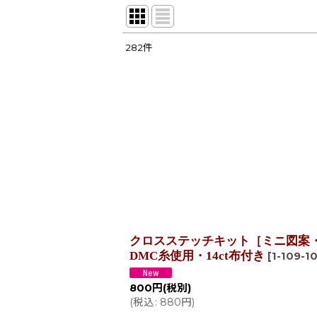
282
件
サブカテゴリ
:
表示数
:
在庫あり
並び順
:
クロスステッチキット［ミニ図案
DMC糸使用・14ct布付き
[
1-109-1
800
円
(税別)
(
税込
:
880
円
)