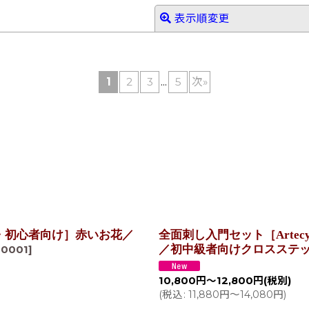
表示順変更
1
2
3
...
5
次
»
絞り込む
・初心者向け］赤いお花／
全面刺し入門セット［Artecy Mi
／初中級者向けクロスステ
00001
]
10,800
円
～12,800
円
(税別)
(
税込
:
11,880
円
～14,080
円
)