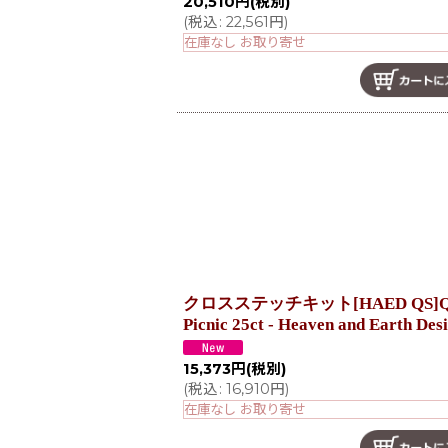
20,510
円
(税別)
(
税込
:
22,561
円
)
在庫なし お取り寄せ
クロスステッチキット[HAED QS]QS Me
Picnic 25ct - Heaven and Earth Des
15,373
円
(税別)
(
税込
:
16,910
円
)
在庫なし お取り寄せ