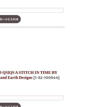
QS A STITCH IN TIME BY
nd Earth Designs
[
1-32-100544
]