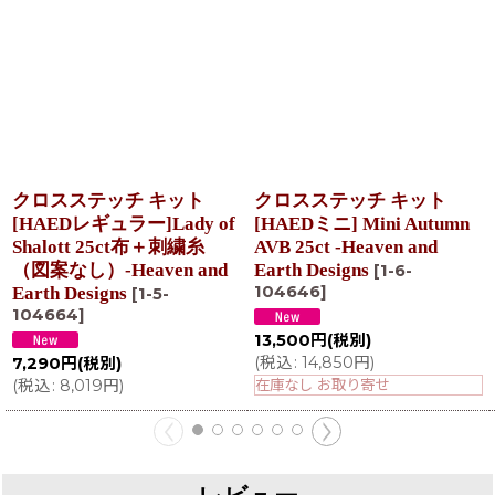
クロスステッチ キット
クロスステッチ キット
[HAEDレギュラー]Lady of
[HAEDミニ] Mini Autumn
Shalott 25ct布＋刺繍糸
AVB 25ct -Heaven and
（図案なし）-Heaven and
Earth Designs
[
1-6-
104646
]
Earth Designs
[
1-5-
104664
]
13,500
円
(税別)
(
税込
:
14,850
円
)
7,290
円
(税別)
(
税込
:
8,019
円
)
在庫なし お取り寄せ