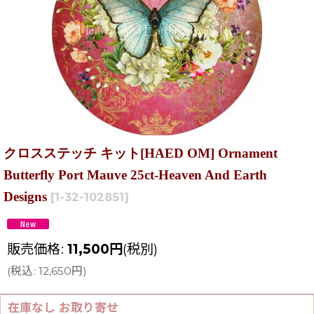
クロスステッチ キット[HAED OM] Ornament
Butterfly Port Mauve 25ct-Heaven And Earth
Designs
[
1-32-102851
]
販売価格
:
11,500
円
(税別)
(
税込
:
12,650
円
)
在庫なし お取り寄せ