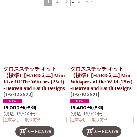
1
2
3
...
5
次
»
在庫あり
並び順
:
絞り込む
クロスステッチ キット
クロスステッチ キット
（標準）[HAEDミニ] Mini
（標準）[HAEDミニ] Mini
Rise Of The Witches (25ct)
Whispers of the Wild (25ct)
-Heaven and Earth Designs
-Heaven and Earth Designs
[
1-6-105673
]
[
1-6-105691
]
15,000
円
(税別)
15,400
円
(税別)
(
税込
:
16,500
円
)
(
税込
:
16,940
円
)
在庫なし お取り寄せ
在庫なし お取り寄せ