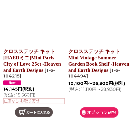
クロスステッチ キット
クロスステッチ キット
[HAEDミニ]Mini Paris
Mini Vintage Summer
City of Love 25ct -Heaven
Garden Book Shelf -Heaven
and Earth Designs
and Earth Designs
[
1-6-
[
1-6-
104215
]
104494
]
10,100
円
～26,300
円
(税別)
14,145
円
(税別)
(
税込
:
11,110
円
～28,930
円
)
(
税込
:
15,560
円
)
在庫なし お取り寄せ
オプション選択