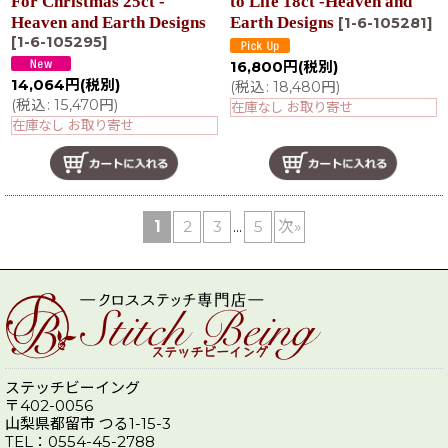
For Christmas 25ct -
to Life 18ct -Heaven and
Heaven and Earth Designs
Earth Designs
[
1-6-105281
]
[
1-6-105295
]
16,800
円
(税別)
14,064
円
(税別)
(
税込
:
18,480
円
)
(
税込
:
15,470
円
)
在庫なし お取り寄せ
在庫なし お取り寄せ
1
2
3
...
5
次
»
ステッチビーイング
〒402-0056
山梨県都留市 つる1-15-3
TEL：0554-45-2788