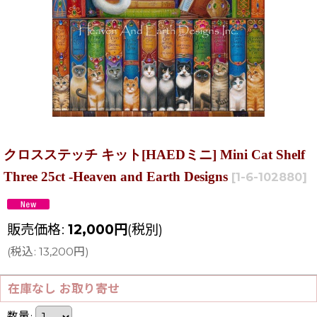
クロスステッチ キット[HAEDミニ] Mini Cat Shelf
Three 25ct -Heaven and Earth Designs
[
1-6-102880
]
販売価格
:
12,000
円
(税別)
(
税込
:
13,200
円
)
在庫なし お取り寄せ
数量
: