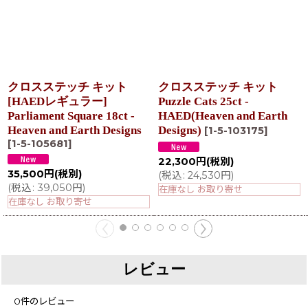
クロスステッチ キット
クロスステッチ キット
[HAEDレギュラー]
Puzzle Cats 25ct -
Parliament Square 18ct -
HAED(Heaven and Earth
Heaven and Earth Designs
Designs)
[
1-5-103175
]
[
1-5-105681
]
22,300
円
(税別)
35,500
円
(税別)
(
税込
:
24,530
円
)
(
税込
:
39,050
円
)
在庫なし お取り寄せ
在庫なし お取り寄せ
レビュー
0
件のレビュー