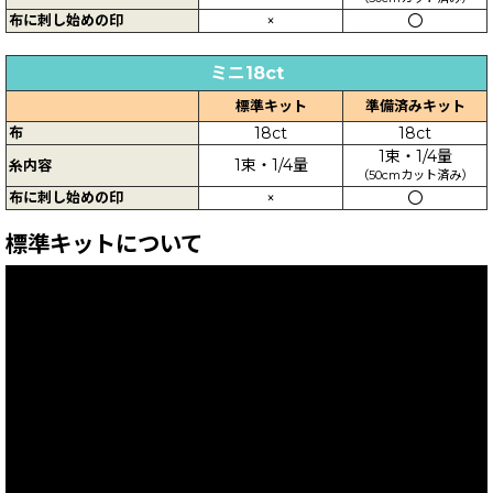
布に刺し始めの印
×
〇
ミニ18ct
標準キット
準備済みキット
布
18ct
18ct
1束・1/4量
1束・1/4量
糸内容
（50cmカット済み）
布に刺し始めの印
×
〇
標準キットについて