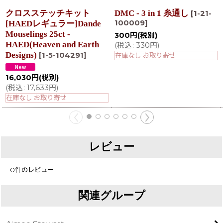
クロスステッチキット
DMC - 3 in 1 糸通し
[
1-21-
100009
]
[HAEDレギュラー]Dande
Mouselings 25ct -
300
円
(税別)
HAED(Heaven and Earth
(
税込
:
330
円
)
Designs)
[
1-5-104291
]
在庫なし お取り寄せ
16,030
円
(税別)
(
税込
:
17,633
円
)
在庫なし お取り寄せ
レビュー
0
件のレビュー
関連グループ