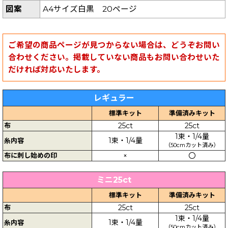
図案
A4サイズ白黒 20ページ
ご希望の商品ページが見つからない場合は、どうぞお問い
合わせください。掲載していない商品もお問い合わせいた
だければ対応いたします。
レギュラー
標準キット
準備済みキット
布
25ct
25ct
1束・1/4量
1束・1/4量
糸内容
（50cmカット済み）
布に刺し始めの印
×
〇
ミニ25ct
標準キット
準備済みキット
布
25ct
25ct
1束・1/4量
1束・1/4量
糸内容
（50cmカット済み）