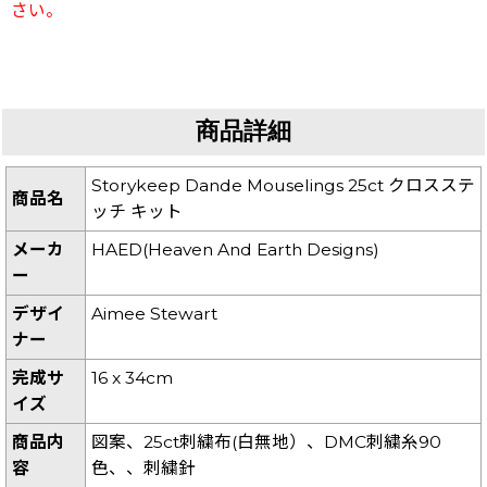
さい。
商品詳細
Storykeep Dande Mouselings 25ct クロスステ
商品名
ッチ キット
メーカ
HAED(Heaven And Earth Designs)
ー
デザイ
Aimee Stewart
ナー
完成サ
16 x 34cm
イズ
商品内
図案、25ct刺繍布(白無地）、DMC刺繍糸90
容
色、、刺繍針