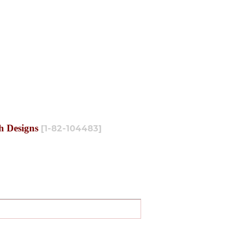
 Designs
[
1-82-104483
]