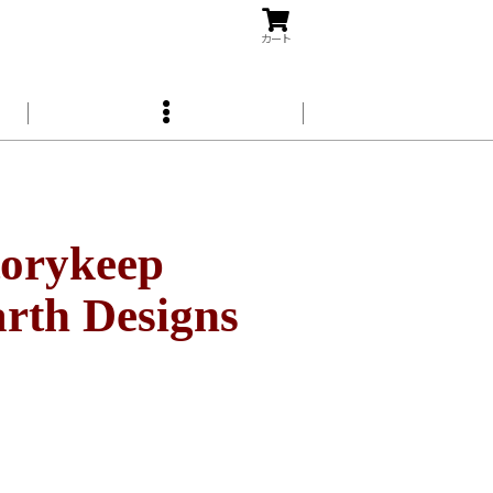
カート
rykeep
arth Designs