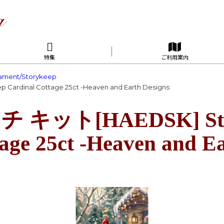
特集
ご利用案内
ament/Storykeep
dinal Cottage 25ct -Heaven and Earth Designs
キット[HAEDSK] Sto
age 25ct -Heaven and E