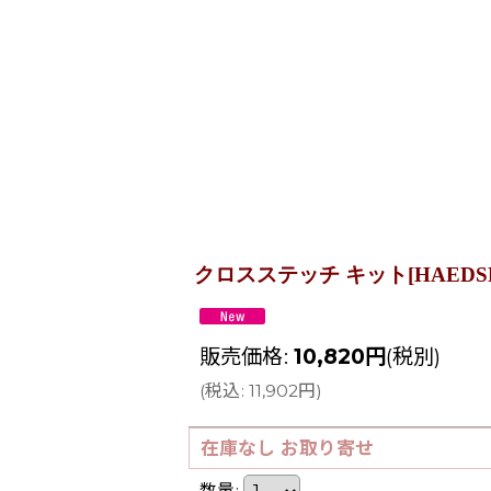
クロスステッチ キット[HAEDSK] Storyk
販売価格
:
10,820
円
(税別)
(
税込
:
11,902
円
)
在庫なし お取り寄せ
数量
: