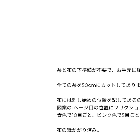
糸と布の下準備が不要で、お手元に
全ての糸を50cmにカットしてあり
布には刺し始めの位置を記してある
図案の1ページ目の位置にフリクシ
青色で10目ごと、ピンク色で5目ご
布の縁かがり済み。