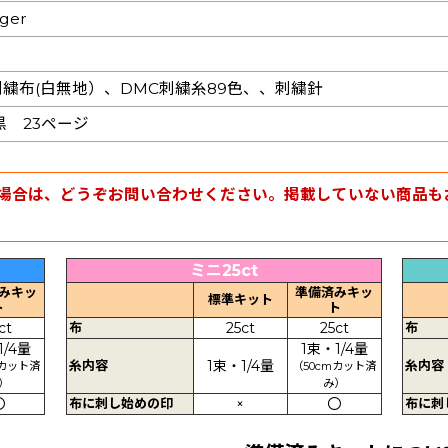
nger
t刺繍布(白無地）、DMC刺繍糸89色、、刺繍針
黒 23ページ
場合は、どうぞお問い合わせください。掲載していない商品も
ミニ25ct
みキッ
準備済みキッ
標準キット
ト
ト
ct
布
25ct
25ct
布
1/4量
1束・1/4量
糸内容
1束・1/4量
糸内容
mカット済
（50cmカット済
）
み）
〇
布に刺し始めの印
×
〇
布に刺