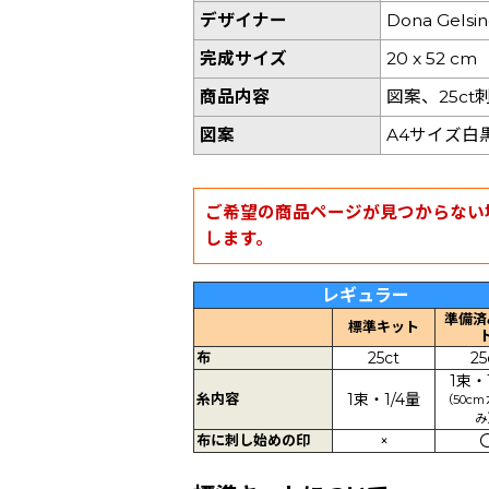
デザイナー
Dona Gelsi
完成サイズ
20 x 52 cm
商品内容
図案、25c
図案
A4サイズ白
ご希望の商品ページが見つからない
します。
レギュラー
準備済
標準キット
布
25ct
25
1束・
糸内容
1束・1/4量
（50c
み
布に刺し始めの印
×