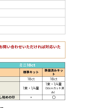
お問い合わせいただければ対応いた
ミニ18ct
準備済みキッ
標準キット
ト
18ct
18ct
1束・1/4量
1束・1/4量
（50cmカット済
み）
し始めの印
×
〇