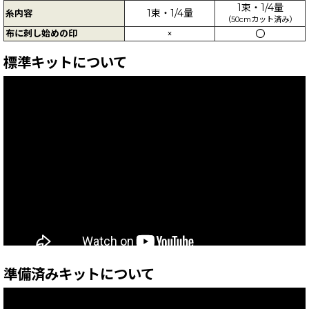
1束・1/4量
1束・1/4量
糸内容
（50cmカット済み）
布に刺し始めの印
×
〇
標準キットについて
準備済みキットについて