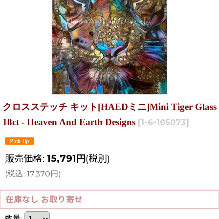
クロスステッチ キット[HAEDミニ]Mini Tiger Glass
18ct - Heaven And Earth Designs
[
1-6-105073
]
販売価格
:
15,791
円
(税別)
(
税込
:
17,370
円
)
在庫なし お取り寄せ
数量
: