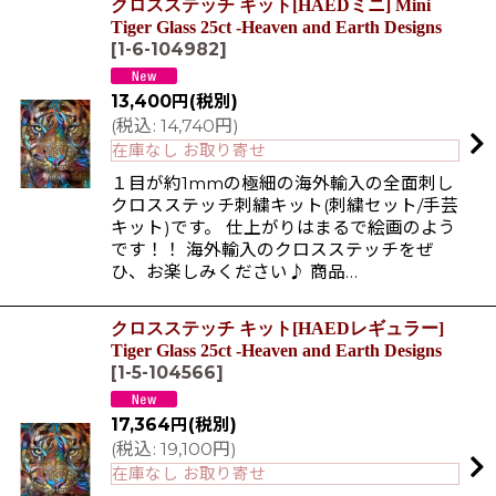
クロスステッチ キット[HAEDミニ] Mini
Tiger Glass 25ct -Heaven and Earth Designs
[
1-6-104982
]
13,400
円
(税別)
(
税込
:
14,740
円
)
在庫なし お取り寄せ
１目が約1mmの極細の海外輸入の全面刺し
クロスステッチ刺繍キット(刺繍セット/手芸
キット)です。 仕上がりはまるで絵画のよう
です！！ 海外輸入のクロスステッチをぜ
ひ、お楽しみください♪ 商品…
クロスステッチ キット[HAEDレギュラー]
Tiger Glass 25ct -Heaven and Earth Designs
[
1-5-104566
]
17,364
円
(税別)
(
税込
:
19,100
円
)
在庫なし お取り寄せ