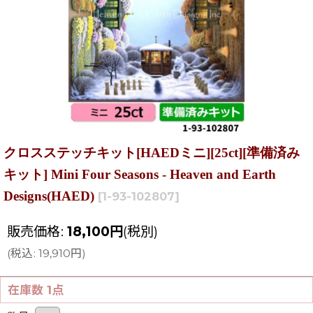
クロスステッチキット[HAEDミニ][25ct][準備済み
キット] Mini Four Seasons - Heaven and Earth
Designs(HAED)
[
1-93-102807
]
販売価格
:
18,100
円
(税別)
(
税込
:
19,910
円
)
在庫数 1点