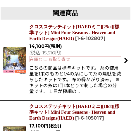
関連商品
クロスステッチキット[HAEDミニ][25ct][標
準キット] Mini Four Seasons - Heaven and
[
1-6-102807
]
Earth Designs(HAED)
14,100
円
(税別)
(
税込
:
15,510
円
)
在庫なし お取り寄せ
こちらの商品は標準キットです。 糸の使用
量を1束のものと1/4の糸にして糸の無駄を減
らしたキットです。 布の縁かがり済み。 ※
キットの糸は1目1本どりで刺した場合の分
量です。 １目が極細の…
クロスステッチキット[HAEDミニ][18ct][標
準キット] Mini Four Seasons - Heaven and
[
1-6-105017
]
Earth Designs(HAED)
17,100
円
(税別)