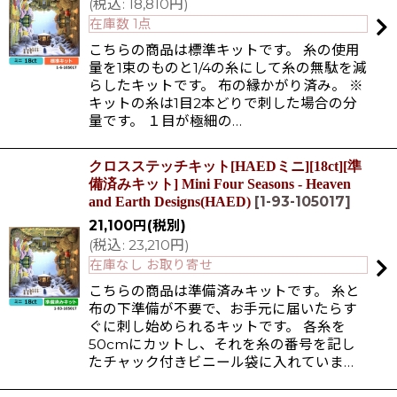
(
税込
:
18,810
円
)
在庫数 1点
こちらの商品は標準キットです。 糸の使用
量を1束のものと1/4の糸にして糸の無駄を減
らしたキットです。 布の縁かがり済み。 ※
キットの糸は1目2本どりで刺した場合の分
量です。 １目が極細の…
クロスステッチキット[HAEDミニ][18ct][準
備済みキット] Mini Four Seasons - Heaven
[
1-93-105017
]
and Earth Designs(HAED)
21,100
円
(税別)
(
税込
:
23,210
円
)
在庫なし お取り寄せ
こちらの商品は準備済みキットです。 糸と
布の下準備が不要で、お手元に届いたらす
ぐに刺し始められるキットです。 各糸を
50cmにカットし、それを糸の番号を記し
たチャック付きビニール袋に入れていま…