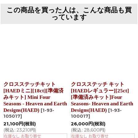
この商品を買った人は、こんな商品も買
っています
クロスステッチキット
クロスステッチ キット
[HAEDミニ][18ct][準備済
[HAEDレギュラー][25ct]
みキット] Mini Four
[準備済みキット]Four
Seasons - Heaven and Earth
Seasons- Heaven and Earth
Designs(HAED)
Designs(HAED)
[
1-93-
[
1-93-
105017
]
100017
]
21,100
円
(税別)
26,000
円
(税別)
(
税込
:
23,210
円
)
(
税込
:
28,600
円
)
在庫なし お取り寄せ
在庫なし お取り寄せ