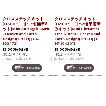
クロスステッチ キット
クロスステッチ キット
[HAEDミニ][25ct][標準キ
[HAEDミニ][25ct][準備済
ット]Mini An Angels Spirit
みキット]Mini Christmas
- Heaven and Earth
Tree Kittens - Heaven and
Designs(HAED)
Earth Designs(HAED)
[
1-6-
[
1-
102472
]
93-104201
]
15,000
円
(税別)
19,000
円
(税別)
(
税込
:
16,500
円
)
(
税込
:
20,900
円
)
在庫なし お取り寄せ
在庫なし お取り寄せ