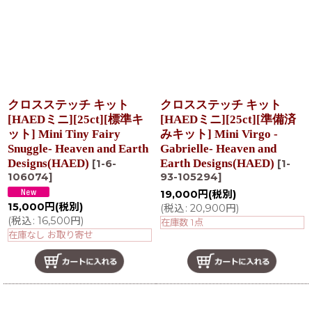
クロスステッチ キット
クロスステッチ キット
[HAEDミニ][25ct][標準キ
[HAEDミニ][25ct][準備済
ット] Mini Tiny Fairy
みキット] Mini Virgo -
Snuggle- Heaven and Earth
Gabrielle- Heaven and
Designs(HAED)
Earth Designs(HAED)
[
1-6-
[
1-
106074
]
93-105294
]
19,000
円
(税別)
15,000
円
(税別)
(
税込
:
20,900
円
)
(
税込
:
16,500
円
)
在庫数 1点
在庫なし お取り寄せ