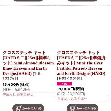
クロスステッチ キット
クロスステッチ キット
[HAEDミニ][25ct][標準キ
[HAEDミニ][25ct][準備済
ット] Mini Almond Blossom
みキット] Mini The Ever
Blue- Heaven and Earth
Faithful Patriot- Heaven
Designs(HAED)
and Earth Designs(HAED)
[
1-6-
103743
]
[
1-93-106131
]
15,400
円
(税別)
19,000
円
(税別)
(
税込
:
16,940
円
)
(
税込
:
20,900
円
)
在庫なし お取り寄せ
在庫なし お取り寄せ