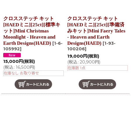
クロスステッチ キット
クロスステッチ キット
[HAEDミニ][25ct][標準キ
[HAEDミニ][25ct][準備済
ット]Mini Christmas
みキット]Mini Faery Tales
Moonlight - Heaven and
- Heaven and Earth
Earth Designs(HAED)
Designs(HAED)
[
1-6-
[
1-93-
105992
]
100206
]
19,000
円
(税別)
15,000
円
(税別)
(
税込
:
20,900
円
)
(
税込
:
16,500
円
)
在庫数 1点
在庫なし お取り寄せ