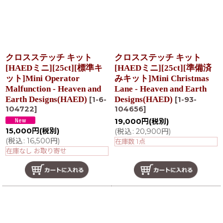
クロスステッチ キット
クロスステッチ キット
[HAEDミニ][25ct][標準キ
[HAEDミニ][25ct][準備済
ット]Mini Operator
みキット]Mini Christmas
Malfunction - Heaven and
Lane - Heaven and Earth
Earth Designs(HAED)
Designs(HAED)
[
1-6-
[
1-93-
104722
]
104656
]
19,000
円
(税別)
15,000
円
(税別)
(
税込
:
20,900
円
)
(
税込
:
16,500
円
)
在庫数 1点
在庫なし お取り寄せ