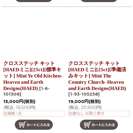
クロスステッチ キット
クロスステッチ キット
[HAEDミニ][25ct][標準キ
[HAEDミニ][25ct][準備済
ット] Mini Ye Old Kitchen-
みキット] Mini The
Heaven and Earth
Country Church- Heaven
Designs(HAED)
and Earth Designs(HAED)
[
1-6-
101306
]
[
1-93-105258
]
15,000
円
(税別)
19,000
円
(税別)
(
税込
:
16,500
円
)
(
税込
:
20,900
円
)
在庫数 1点
在庫なし お取り寄せ