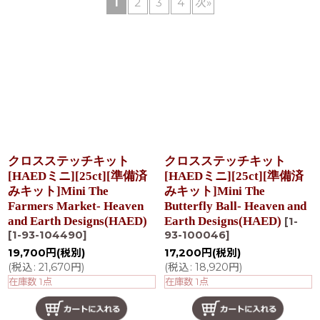
1
2
3
4
次
»
在庫あり
並び順
:
絞り込む
クロスステッチキット
クロスステッチキット
[HAEDミニ][25ct][準備済
[HAEDミニ][25ct][準備済
みキット]Mini The
みキット]Mini The
Farmers Market- Heaven
Butterfly Ball- Heaven and
and Earth Designs(HAED)
Earth Designs(HAED)
[
1-
[
1-93-104490
]
93-100046
]
19,700
円
(税別)
17,200
円
(税別)
(
税込
:
21,670
円
)
(
税込
:
18,920
円
)
在庫数 1点
在庫数 1点