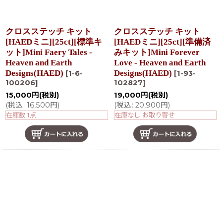
クロスステッチ キット
クロスステッチ キット
[HAEDミニ][25ct][標準キ
[HAEDミニ][25ct][準備済
ット]Mini Faery Tales -
みキット]Mini Forever
Heaven and Earth
Love - Heaven and Earth
Designs(HAED)
Designs(HAED)
[
1-6-
[
1-93-
100206
]
102827
]
15,000
円
(税別)
19,000
円
(税別)
(
税込
:
16,500
円
)
(
税込
:
20,900
円
)
在庫数 1点
在庫なし お取り寄せ