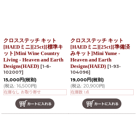
クロスステッチ キット
クロスステッチ キット
[HAEDミニ][25ct][標準キ
[HAEDミニ][25ct][準備済
ット]Mini Wine Country
みキット]Mini Yume -
Living - Heaven and Earth
Heaven and Earth
Designs(HAED)
Designs(HAED)
[
1-6-
[
1-93-
102007
]
104096
]
15,000
円
(税別)
19,000
円
(税別)
(
税込
:
16,500
円
)
(
税込
:
20,900
円
)
在庫なし お取り寄せ
在庫数 1点