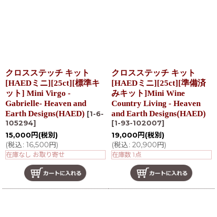
クロスステッチ キット
クロスステッチ キット
[HAEDミニ][25ct][標準キ
[HAEDミニ][25ct][準備済
ット] Mini Virgo -
みキット]Mini Wine
Gabrielle- Heaven and
Country Living - Heaven
Earth Designs(HAED)
and Earth Designs(HAED)
[
1-6-
105294
]
[
1-93-102007
]
15,000
円
(税別)
19,000
円
(税別)
(
税込
:
16,500
円
)
(
税込
:
20,900
円
)
在庫なし お取り寄せ
在庫数 1点