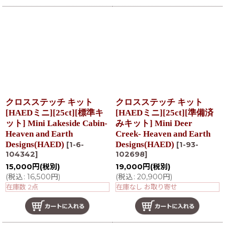
クロスステッチ キット
クロスステッチ キット
[HAEDミニ][25ct][標準キ
[HAEDミニ][25ct][準備済
ット] Mini Lakeside Cabin-
みキット] Mini Deer
Heaven and Earth
Creek- Heaven and Earth
Designs(HAED)
Designs(HAED)
[
1-6-
[
1-93-
104342
]
102698
]
15,000
円
(税別)
19,000
円
(税別)
(
税込
:
16,500
円
)
(
税込
:
20,900
円
)
在庫数 2点
在庫なし お取り寄せ