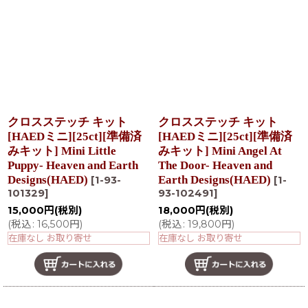
クロスステッチ キット
クロスステッチ キット
[HAEDミニ][25ct][準備済
[HAEDミニ][25ct][準備済
みキット] Mini Little
みキット] Mini Angel At
Puppy- Heaven and Earth
The Door- Heaven and
Designs(HAED)
Earth Designs(HAED)
[
1-93-
[
1-
101329
]
93-102491
]
15,000
円
(税別)
18,000
円
(税別)
(
税込
:
16,500
円
)
(
税込
:
19,800
円
)
在庫なし お取り寄せ
在庫なし お取り寄せ