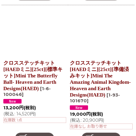
クロスステッチキット
クロスステッチキット
[HAEDミニ][25ct][標準キ
[HAEDミニ][25ct][準備済
ット]Mini The Butterfly
みキット]Mini The
Ball- Heaven and Earth
Amazing Animal Kingdom-
Designs(HAED)
Heaven and Earth
[
1-6-
100046
]
Designs(HAED)
[
1-93-
101670
]
13,200
円
(税別)
(
税込
:
14,520
円
)
19,000
円
(税別)
在庫数 1点
(
税込
:
20,900
円
)
在庫なし お取り寄せ