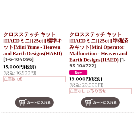
クロスステッチ キット
クロスステッチ キット
[HAEDミニ][25ct][標準キ
[HAEDミニ][25ct][準備済
ット]Mini Yume - Heaven
みキット]Mini Operator
and Earth Designs(HAED)
Malfunction - Heaven and
[
1-6-104096
]
Earth Designs(HAED)
[
1-
93-104722
]
15,000
円
(税別)
(
税込
:
16,500
円
)
19,000
円
(税別)
在庫数 1点
(
税込
:
20,900
円
)
在庫なし お取り寄せ