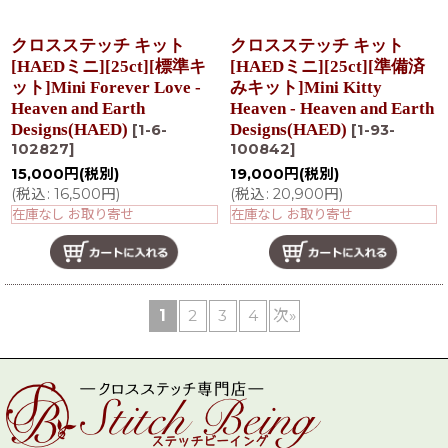
クロスステッチ キット
クロスステッチ キット
[HAEDミニ][25ct][標準キ
[HAEDミニ][25ct][準備済
ット]Mini Forever Love -
みキット]Mini Kitty
Heaven and Earth
Heaven - Heaven and Earth
Designs(HAED)
Designs(HAED)
[
1-6-
[
1-93-
102827
]
100842
]
15,000
円
(税別)
19,000
円
(税別)
(
税込
:
16,500
円
)
(
税込
:
20,900
円
)
在庫なし お取り寄せ
在庫なし お取り寄せ
1
2
3
4
次
»