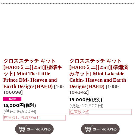
クロスステッチ キット
クロスステッチ キット
[HAEDミニ][25ct][標準キ
[HAEDミニ][25ct][準備済
ット] Mini The Little
みキット] Mini Lakeside
Prince DM- Heaven and
Cabin- Heaven and Earth
Earth Designs(HAED)
Designs(HAED)
[
1-6-
[
1-93-
106098
]
104342
]
19,000
円
(税別)
15,000
円
(税別)
(
税込
:
20,900
円
)
(
税込
:
16,500
円
)
在庫数 2点
在庫なし お取り寄せ