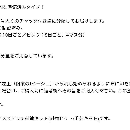
便利な準備済みタイプ！
、番号入りのチャック付き袋に分類してお届けします。
を記載済み。
：10目ごと／ピンク：5目ごと、4マス分）
の分量をご用意しています。
に左上（図案の1ページ目）から刺し始められるように布に印を
」場合は、ご購入時に備考欄へその旨をご記入ください。ご希
す。
スステッチ刺繍キット(刺繍セット/手芸キット)です。
！