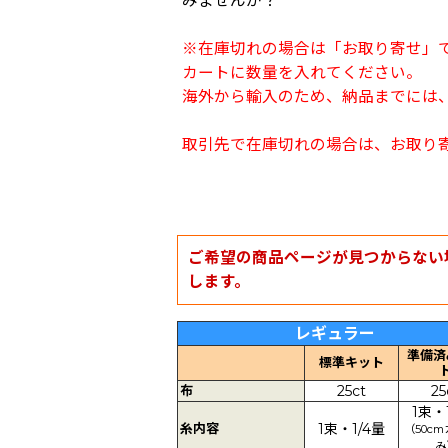
みませんか？
※在庫切れの場合は「お取り寄せ」
カートに数量を入れてください。
海外から輸入のため、納品までには、
取引先で在庫切れの場合は、お取り
ご希望の商品ページが見つからない
します。
レギュラー
準備済
標準キット
布
25ct
25
1束・
糸内容
1束・1/4量
（50c
み