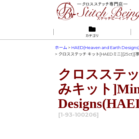
カテゴリ
ホーム
>
HAED(Heaven and Earth Designs
>
クロスステッチ キット[HAEDミニ][25ct][準備済みキ
クロスステッチ 
みキット]Mini F
Designs(HAE
[
1-93-100206
]