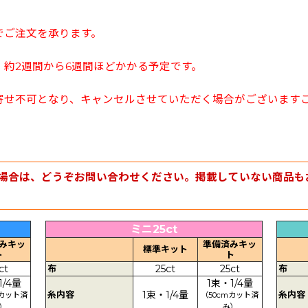
でご注文を承ります。
約2週間から6週間ほどかかる予定です。
寄せ不可となり、キャンセルさせていただく場合がございます
場合は、どうぞお問い合わせください。掲載していない商品も
ミニ25ct
みキッ
準備済みキッ
標準キット
ト
ト
ct
布
25ct
25ct
布
1/4量
1束・1/4量
糸内容
1束・1/4量
糸内容
mカット済
（50cmカット済
）
み）