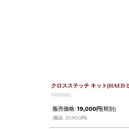
クロスステッチ キット[HAEDミニ][25ct
100206
]
販売価格
:
19,000
円
(税別)
(
税込
:
20,900
円
)