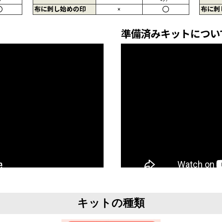
〇
布に刺し始めの印
×
〇
布に刺
準備済みキットについ
キットの種類