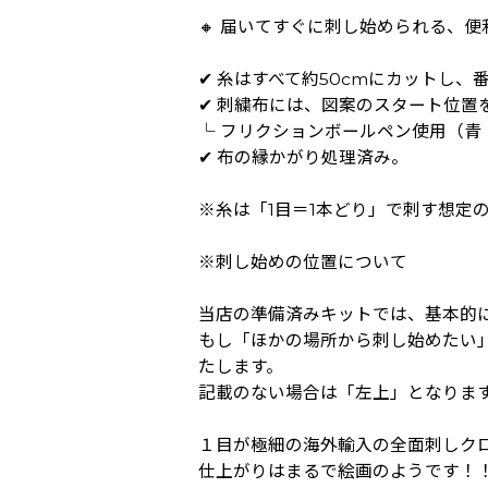
🔸 届いてすぐに刺し始められる、
✔ 糸はすべて約50cmにカットし
✔ 刺繍布には、図案のスタート位置
└ フリクションボールペン使用（青
✔ 布の縁かがり処理済み。
※糸は「1目＝1本どり」で刺す想定
※刺し始めの位置について
当店の準備済みキットでは、基本的
もし「ほかの場所から刺し始めたい
たします。
記載のない場合は「左上」となりま
１目が極細の海外輸入の全面刺しクロ
仕上がりはまるで絵画のようです！