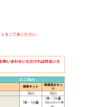
ことをご了承ください。
お問い合わせいただければ対応いた
ミニ18ct
準備済みキッ
標準キット
ト
18ct
18ct
1束・1/4量
1束・1/4量
（50cmカット済
み）