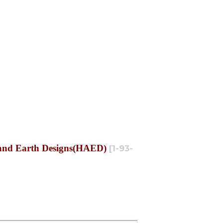
 Earth Designs(HAED)
[
1-93-