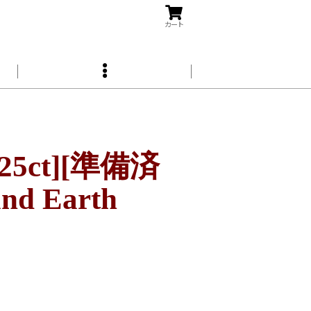
カート
5ct][準備済
nd Earth