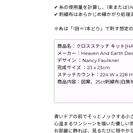
✔ 糸の使用量を計算し、1束または1
✔ 刺繍布はあらかじめ縁かがり処理
※糸は「1目＝1本どり」で刺す想定
商品名：クロスステッチ キット[HAEDミニ][2
メーカー：Heaven And Earth Des
デザイン ：Nancy Faulkner
完成サイズ ：23 x 23cm
ステッチカウント：224 W x 228 H
商品内容：図案、25ct刺繍布(白無
青いドアの前でそっとノックする小
心温まるワンシーンを描いた優しい
お部屋に飾れば、見るたびに穏やか