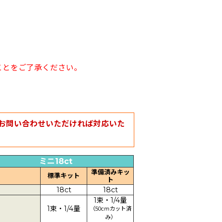
ことをご了承ください。
お問い合わせいただければ対応いた
ミニ18ct
準備済みキッ
標準キット
ト
18ct
18ct
1束・1/4量
1束・1/4量
（50cmカット済
み）