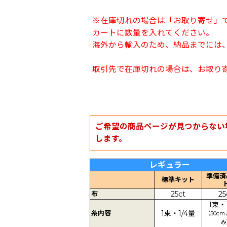
※在庫切れの場合は「お取り寄せ」
カートに数量を入れてください。
海外から輸入のため、納品までには、
取引先で在庫切れの場合は、お取り
ご希望の商品ページが見つからない
します。
レギュラー
準備済
標準キット
布
25ct
25
1束・
糸内容
1束・1/4量
（50c
み