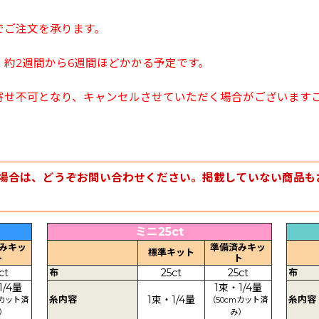
でご注文を承ります。
約2週間から6週間ほどかかる予定です。
寄せ不可となり、キャンセルさせていただく場合がございます
場合は、どうぞお問い合わせください。掲載していない商品も
ミニ25ct
みキッ
準備済みキッ
標準キット
ト
ト
ct
布
25ct
25ct
布
1/4量
1束・1/4量
糸内容
1束・1/4量
糸内容
mカット済
（50cmカット済
）
み）