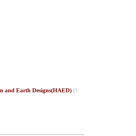
nd Earth Designs(HAED)
[
1-