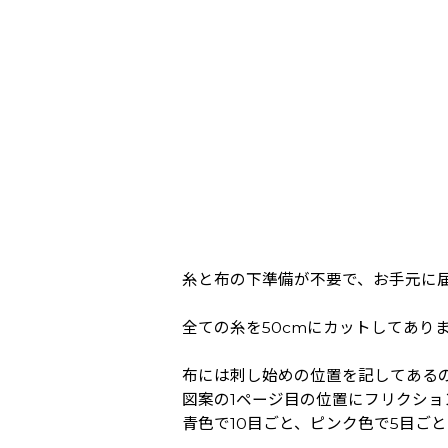
糸と布の下準備が不要で、お手元に
全ての糸を50cmにカットしてあり
布には刺し始めの位置を記してある
図案の1ページ目の位置にフリクシ
青色で10目ごと、ピンク色で5目ご