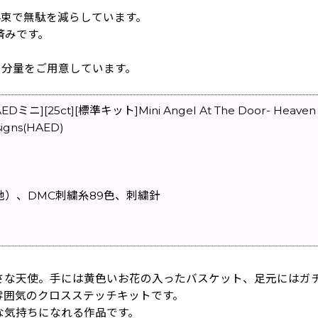
/4束で無駄を減らしています。
済みです。
の分量をご用意しています。
5ct][標準キット]Mini Angel At The Door- Heaven and
igns(HAED)
地）、DMC刺繍糸89色、刺繍針
さな天使。手には黄色いお花の入ったバスケット、足元にはガ
雰囲気のクロスステッチキットです。
な気持ちになれる作品です。