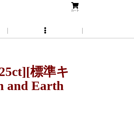
カート
5ct][標準キ
n and Earth