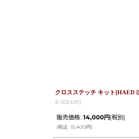
クロスステッチ キット[HAEDミニ][25ct
6-102491
]
販売価格
:
14,000
円
(税別)
(
税込
:
15,400
円
)