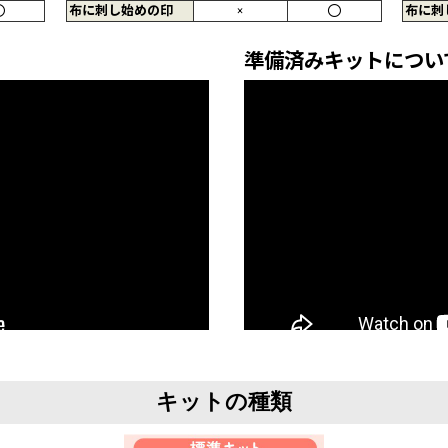
〇
布に刺し始めの印
×
〇
布に刺
準備済みキットについ
キットの種類