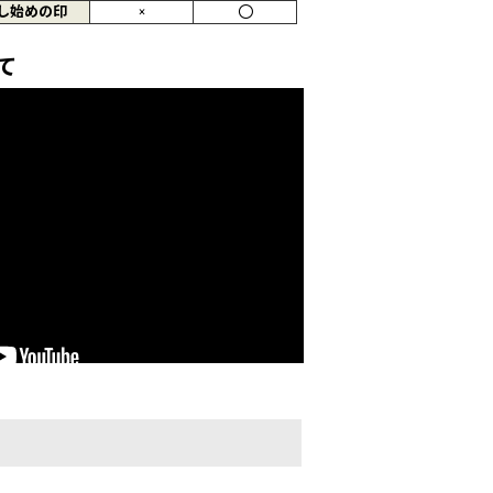
し始めの印
×
〇
て