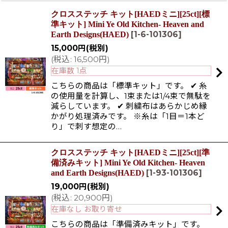
クロスステッチ キット[HAEDミニ][25ct][標
準キット] Mini Ye Old Kitchen- Heaven and
[
1-6-101306
]
Earth Designs(HAED)
15,000
円
(税別)
(
税込
:
16,500
円
)
在庫数 1点
こちらの商品は「標準キット」です。 ✔ 糸
の使用量を計算し、1束または1/4束で無駄を
減らしています。 ✔ 刺繍布はあらかじめ縁
かがり処理済みです。 ※糸は「1目＝1本ど
り」で刺す想定の…
クロスステッチ キット[HAEDミニ][25ct][準
備済みキット] Mini Ye Old Kitchen- Heaven
[
1-93-101306
]
and Earth Designs(HAED)
19,000
円
(税別)
(
税込
:
20,900
円
)
在庫なし お取り寄せ
こちらの商品は「準備済みキット」です。