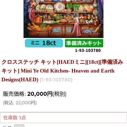
クロスステッチ キット[HAEDミニ][18ct][準備済み
キット] Mini Ye Old Kitchen- Heaven and Earth
Designs(HAED)
[
1-93-103780
]
販売価格
:
20,000
円
(税別)
(
税込
:
22,000
円
)
在庫数 1点