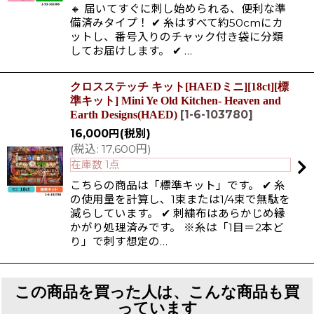
🔸 届いてすぐに刺し始められる、便利な準
備済みタイプ！ ✔ 糸はすべて約50cmにカ
ットし、番号入りのチャック付き袋に分類
してお届けします。 ✔ …
クロスステッチ キット[HAEDミニ][18ct][標
準キット] Mini Ye Old Kitchen- Heaven and
[
1-6-103780
]
Earth Designs(HAED)
16,000
円
(税別)
(
税込
:
17,600
円
)
在庫数 1点
こちらの商品は「標準キット」です。 ✔ 糸
の使用量を計算し、1束または1/4束で無駄を
減らしています。 ✔ 刺繍布はあらかじめ縁
かがり処理済みです。 ※糸は「1目＝2本ど
り」で刺す想定の…
この商品を買った人は、こんな商品も買
っています