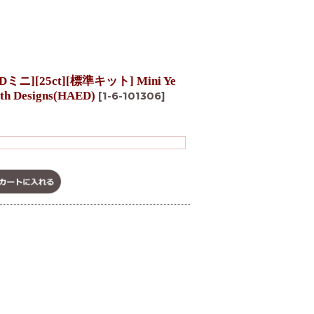
][25ct][標準キット] Mini Ye
rth Designs(HAED)
[
1-6-101306
]