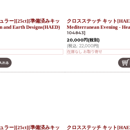
ラー][25ct][準備済みキッ
クロスステッチ キット[HAED
n and Earth Designs(HAED)
Mediterranean Evening - He
104843
]
20,000
円
(税別)
(
税込
:
22,000
円
)
在庫なし お取り寄せ
ラー][25ct][準備済みキッ
クロスステッチ キット[HAED