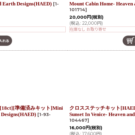
d Earth Designs(HAED)
Mount Cabin Home- Heaven 
[
1-
101714
]
20,000
円
(税別)
(
税込
:
22,000
円
)
在庫なし お取り寄せ
8ct][準備済みキット]Mini
クロスステッチキット[HAEDミニ
h Designs(HAED)
Sunset In Venice- Heaven an
[
1-93-
104467
]
16,000
円
(税別)
(
税込
:
17,600
円
)