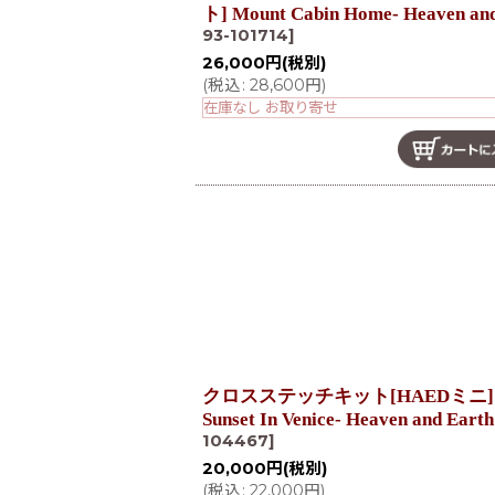
ト] Mount Cabin Home- Heaven an
93-101714
]
26,000
円
(税別)
(
税込
:
28,600
円
)
在庫なし お取り寄せ
クロスステッチキット[HAEDミニ][1
Sunset In Venice- Heaven and Eart
104467
]
20,000
円
(税別)
(
税込
:
22,000
円
)