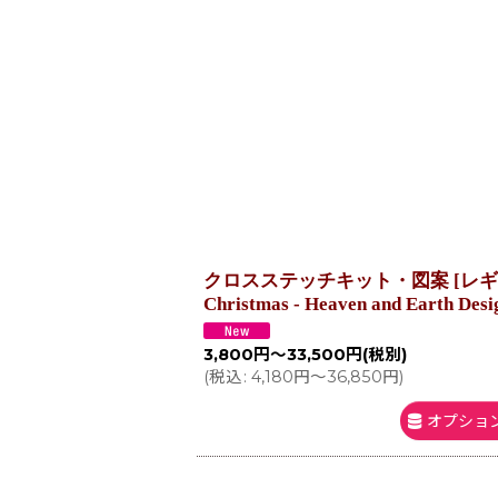
在庫あり
並び順
:
クロスステッチキット・図案 [レギュラー][2
Christmas - Heaven and Earth Des
3,800
円
～33,500
円
(税別)
(
税込
:
4,180
円
～36,850
円
)
オプショ