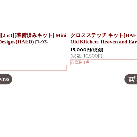
5ct][準備済みキット] Mini
クロスステッチ キット[HAEDミニ
 Designs(HAED)
Old Kitchen- Heaven and Ea
[
1-93-
15,000
円
(税別)
(
税込
:
16,500
円
)
在庫数 1点