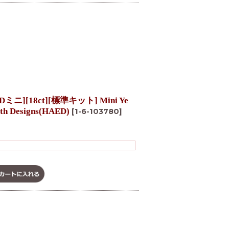
][18ct][標準キット] Mini Ye
rth Designs(HAED)
[
1-6-103780
]