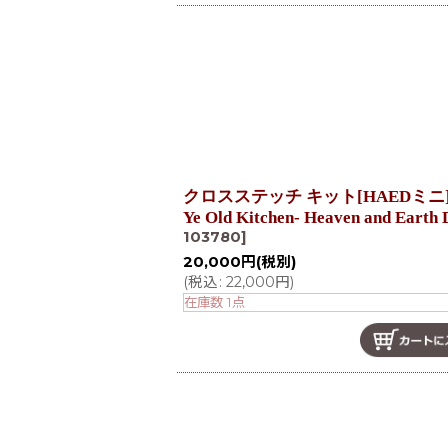
クロスステッチ キット[HAEDミニ][1
Ye Old Kitchen- Heaven and Earth
103780
]
20,000
円
(税別)
(
税込
:
22,000
円
)
在庫数 1点