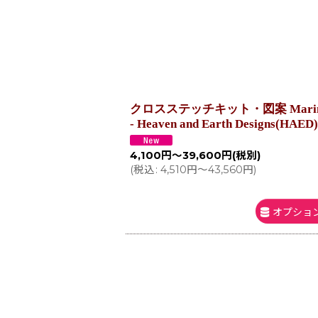
クロスステッチキット・図案 Marine to
- Heaven and Earth Designs(HAED)
4,100
円
～39,600
円
(税別)
(
税込
:
4,510
円
～43,560
円
)
オプショ