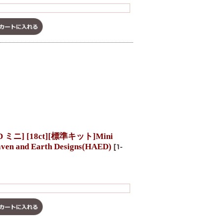
] [18ct][標準キット]Mini
aven and Earth Designs(HAED)
[
1-