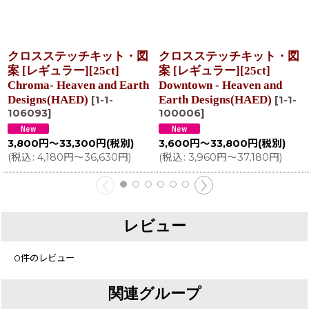
クロスステッチキット・図
クロスステッチキット・図
案 [レギュラー][25ct]
案 [レギュラー][25ct]
Chroma- Heaven and Earth
Downtown - Heaven and
Designs(HAED)
Earth Designs(HAED)
[
1-1-
[
1-1-
106093
]
100006
]
3,800
円
～33,300
円
(税別)
3,600
円
～33,800
円
(税別)
(
税込
:
4,180
円
～36,630
円
)
(
税込
:
3,960
円
～37,180
円
)
レビュー
0
件のレビュー
関連グループ