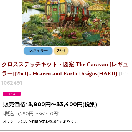
クロスステッチキット・図案 The Caravan [レギュ
ラー][25ct] - Heaven and Earth Designs(HAED)
[
1-1-
106249
]
販売価格
:
3,900
円
～33,400
円
(税別)
(
税込
:
4,290
円
～36,740
円
)
オプションにより価格が変わる場合もあります。