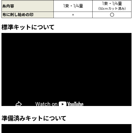
1束・1/4量
1束・1/4量
糸内容
（50cmカット済み）
布に刺し始めの印
×
〇
標準キットについて
準備済みキットについて