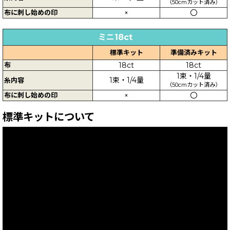
（50cmカット済み）
布に刺し始めの印
×
〇
ミニ18ct
標準キット
準備済みキット
布
18ct
18ct
1束・1/4量
1束・1/4量
糸内容
（50cmカット済み）
布に刺し始めの印
×
〇
標準キットについて