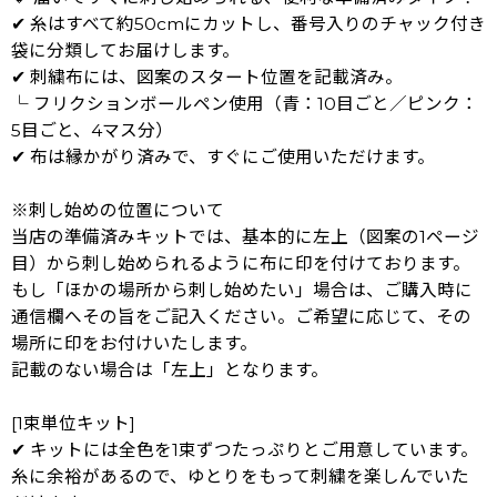
✔ 糸はすべて約50cmにカットし、番号入りのチャック付き
袋に分類してお届けします。
✔ 刺繍布には、図案のスタート位置を記載済み。
└ フリクションボールペン使用（青：10目ごと／ピンク：
5目ごと、4マス分）
✔ 布は縁かがり済みで、すぐにご使用いただけます。
※刺し始めの位置について
当店の準備済みキットでは、基本的に左上（図案の1ページ
目）から刺し始められるように布に印を付けております。
もし「ほかの場所から刺し始めたい」場合は、ご購入時に
通信欄へその旨をご記入ください。ご希望に応じて、その
場所に印をお付けいたします。
記載のない場合は「左上」となります。
[1束単位キット]
✔ キットには全色を1束ずつたっぷりとご用意しています。
糸に余裕があるので、ゆとりをもって刺繍を楽しんでいた