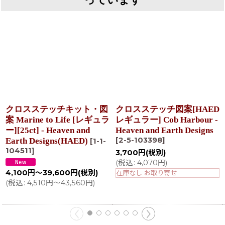
クロスステッチキット・図
クロスステッチ図案[HAED
案 Marine to Life [レギュラ
レギュラー] Cob Harbour -
ー][25ct] - Heaven and
Heaven and Earth Designs
[
2-5-103398
]
Earth Designs(HAED)
[
1-1-
104511
]
3,700
円
(税別)
(
税込
:
4,070
円
)
4,100
円
～39,600
円
(税別)
在庫なし お取り寄せ
(
税込
:
4,510
円
～43,560
円
)