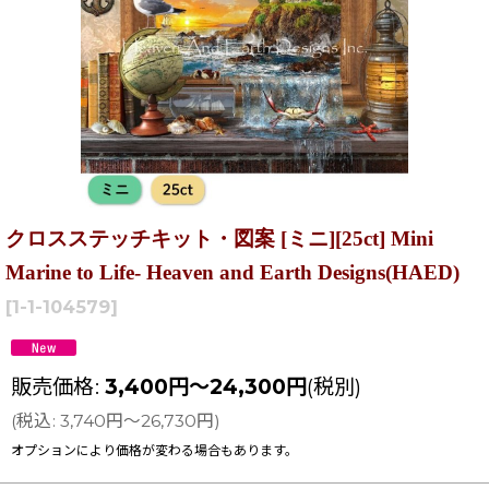
クロスステッチキット・図案 [ミニ][25ct] Mini
Marine to Life- Heaven and Earth Designs(HAED)
[
1-1-104579
]
販売価格
:
3,400
円
～24,300
円
(税別)
(
税込
:
3,740
円
～26,730
円
)
オプションにより価格が変わる場合もあります。