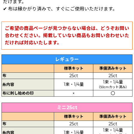
だけます。
✔ 布は縁かがり済みで、すぐにご使用いただけます。
ご希望の商品ページが見つからない場合は、どうぞお問い
合わせください。掲載していない商品もお問い合わせいた
だければ対応いたします。
レギュラー
標準キット
準備済みキット
布
25ct
25ct
1束・1/4量
1束・1/4量
糸内容
（50cmカット済み）
布に刺し始めの印
×
〇
ミニ25ct
標準キット
準備済みキット
布
25ct
25ct
1束・1/4量
1束・1/4量
糸内容