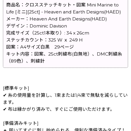
商品名：クロスステッチキット・図案 Mini Marine to
Life [ミニ][25ct] - Heaven and Earth Designs(HAED)
メーカー：Heaven And Earth Designs(HAED)
デザイン：Dominic Davison
完成サイズ（25ct1本取り）: 34 x 26cm
ステッチカウント：325 W ｘ 249 H
図案：A4サイズ白黒 29ページ
キット内容：図案、25ct刺繍布(白無地）、DMC刺繍糸
（89色）、刺繍針
[標準キット]
✔ 糸の使用量を計算し、1束または1/4束で無駄を減らしてい
ます。
✔ 布は縁かがり済みで、すぐにご使用いただけます。
[準備済みキット]
🔸 届いてすぐに刺し始められる、便利な準備済みタイプ！