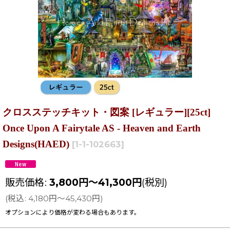
クロスステッチキット・図案 [レギュラー][25ct]
Once Upon A Fairytale AS - Heaven and Earth
Designs(HAED)
[
1-1-102663
]
販売価格
:
3,800
円
～41,300
円
(税別)
(
税込
:
4,180
円
～45,430
円
)
オプションにより価格が変わる場合もあります。