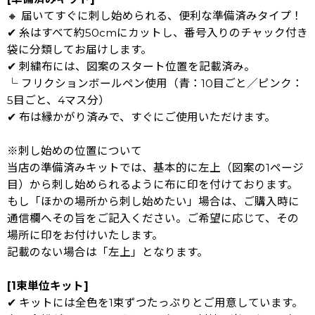
🔸 届いてすぐに刺し始められる、便利な準備済みタイプ！
✔ 糸はすべて約50cmにカットし、番号入りのチャック付き
袋に分類してお届けします。
✔ 刺繍布には、図案のスタート位置を記載済み。
└ フリクションボールペン使用（青：10目ごと／ピンク：
5目ごと、4マス分）
✔ 布は縁かがり済みで、すぐにご使用いただけます。
※刺し始めの位置について
当店の準備済みキットでは、基本的に左上（図案の1ページ
目）から刺し始められるように布に印を付けております。
もし「ほかの場所から刺し始めたい」場合は、ご購入時に
通信欄へその旨をご記入ください。ご希望に応じて、その
場所に印をお付けいたします。
記載のない場合は「左上」となります。
[1束単位キット]
✔ キットには全色を1束ずつたっぷりとご用意しています。