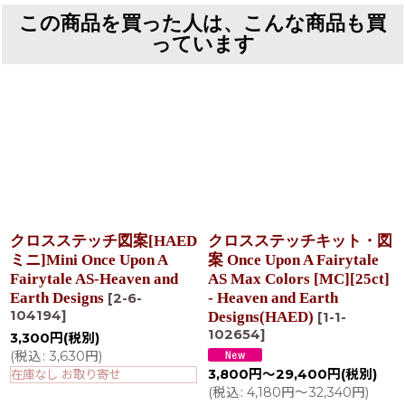
この商品を買った人は、こんな商品も買
っています
クロスステッチ図案[HAED
クロスステッチキット・図
ミニ]Mini Once Upon A
案 Once Upon A Fairytale
Fairytale AS-Heaven and
AS Max Colors [MC][25ct]
Earth Designs
- Heaven and Earth
[
2-6-
104194
]
Designs(HAED)
[
1-1-
102654
]
3,300
円
(税別)
(
税込
:
3,630
円
)
3,800
円
～29,400
円
(税別)
在庫なし お取り寄せ
(
税込
:
4,180
円
～32,340
円
)