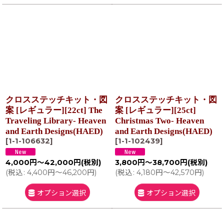
クロスステッチキット・図
クロスステッチキット・図
案 [レギュラー][22ct] The
案 [レギュラー][25ct]
Traveling Library- Heaven
Christmas Two- Heaven
and Earth Designs(HAED)
and Earth Designs(HAED)
[
1-1-106632
]
[
1-1-102439
]
4,000
円
～42,000
円
(税別)
3,800
円
～38,700
円
(税別)
(
税込
:
4,400
円
～46,200
円
)
(
税込
:
4,180
円
～42,570
円
)
オプション選択
オプション選択