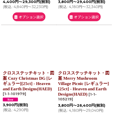
4,400
円
～29,300
円
(税別)
3,800
円
～29,400
円
(税別)
(
税込
:
4,840
円
～32,230
円
)
(
税込
:
4,180
円
～32,340
円
)
オプション選択
オプション選択
クロスステッチキット・図
クロスステッチキット・図
案 Cozy Christmas DG [レ
案 Merry Mushroom
ギュラー][25ct] - Heaven
Village Picnic [レギュラー]
and Earth Designs(HAED)
[25ct] - Heaven and Earth
[
1-1-101979
]
Designs(HAED)
[
1-1-
105219
]
3,900
円
(税別)
3,800
円
～26,400
円
(税別)
(
税込
:
4,290
円
)
(
税込
:
4,180
円
～29,040
円
)