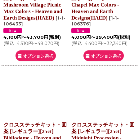
Mushroom Village Picnic
Chapel Max Colors -
Max Colors - Heaven and
Heaven and Earth
Earth Designs(HAED)
Designs(HAED)
[
1-1-
[
1-1-
106433
]
106376
]
4,100
円
～43,700
円
(税別)
4,000
円
～29,400
円
(税別)
(
税込
:
4,510
円
～48,070
円
)
(
税込
:
4,400
円
～32,340
円
)
オプション選択
オプション選択
クロスステッチキット・図
クロスステッチキット・図
案 [レギュラー][25ct]
案 [レギュラー][25ct]
Bibliodame - Heaven and
Midnight Procession -