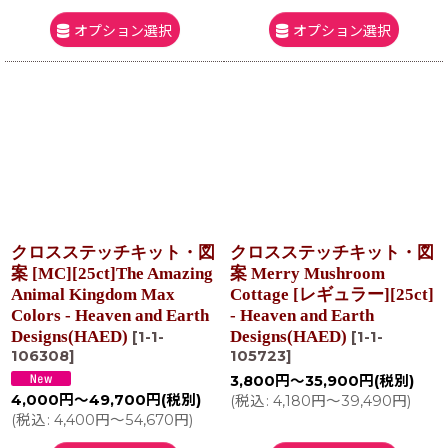
オプション選択
オプション選択
クロスステッチキット・図
クロスステッチキット・図
案 [MC][25ct]The Amazing
案 Merry Mushroom
Animal Kingdom Max
Cottage [レギュラー][25ct]
Colors - Heaven and Earth
- Heaven and Earth
Designs(HAED)
Designs(HAED)
[
1-1-
[
1-1-
106308
]
105723
]
3,800
円
～35,900
円
(税別)
4,000
円
～49,700
円
(税別)
(
税込
:
4,180
円
～39,490
円
)
(
税込
:
4,400
円
～54,670
円
)