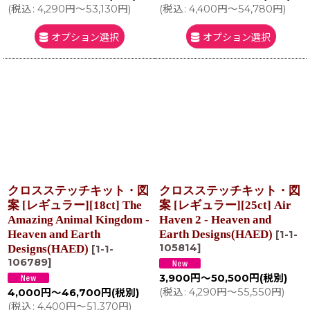
(
税込
:
4,290
円
～53,130
円
)
(
税込
:
4,400
円
～54,780
円
)
オプション選択
オプション選択
クロスステッチキット・図
クロスステッチキット・図
案 [レギュラー][18ct] The
案 [レギュラー][25ct] Air
Amazing Animal Kingdom -
Haven 2 - Heaven and
Heaven and Earth
Earth Designs(HAED)
[
1-1-
105814
]
Designs(HAED)
[
1-1-
106789
]
3,900
円
～50,500
円
(税別)
(
税込
:
4,290
円
～55,550
円
)
4,000
円
～46,700
円
(税別)
(
税込
:
4,400
円
～51,370
円
)