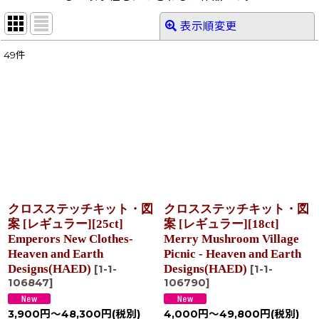
表示順変更
閉じる
49
件
表示数
:
在庫あり
並び順
:
絞り込む
クロスステッチキット・図
クロスステッチキット・図
案 [レギュラー][25ct]
案 [レギュラー][18ct]
Emperors New Clothes-
Merry Mushroom Village
Heaven and Earth
Picnic - Heaven and Earth
Designs(HAED)
Designs(HAED)
[
1-1-
[
1-1-
106847
]
106790
]
3,900
円
～48,300
円
(税別)
4,000
円
～49,800
円
(税別)