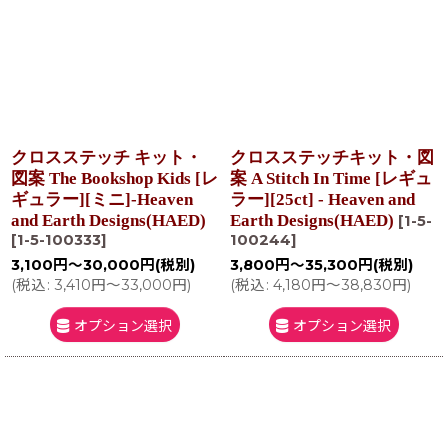
クロスステッチ キット・
クロスステッチキット・図
図案 The Bookshop Kids [レ
案 A Stitch In Time [レギュ
ギュラー][ミニ]-Heaven
ラー][25ct] - Heaven and
and Earth Designs(HAED)
Earth Designs(HAED)
[
1-5-
[
1-5-100333
]
100244
]
3,100
円
～30,000
円
(税別)
3,800
円
～35,300
円
(税別)
(
税込
:
3,410
円
～33,000
円
)
(
税込
:
4,180
円
～38,830
円
)
オプション選択
オプション選択