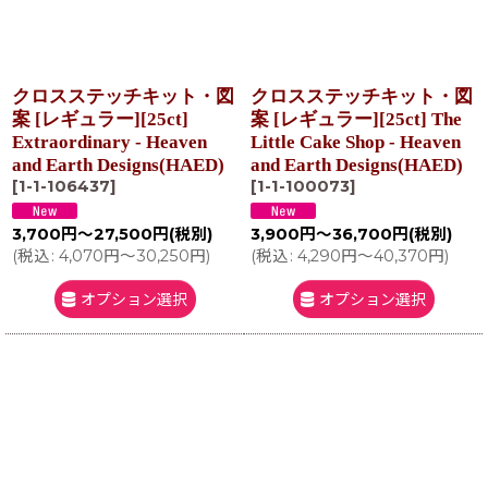
クロスステッチキット・図
クロスステッチキット・図
案 [レギュラー][25ct]
案 [レギュラー][25ct] The
Extraordinary - Heaven
Little Cake Shop - Heaven
and Earth Designs(HAED)
and Earth Designs(HAED)
[
1-1-106437
]
[
1-1-100073
]
3,700
円
～27,500
円
(税別)
3,900
円
～36,700
円
(税別)
(
税込
:
4,070
円
～30,250
円
)
(
税込
:
4,290
円
～40,370
円
)
オプション選択
オプション選択