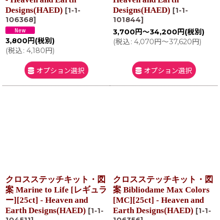
Designs(HAED)
Designs(HAED)
[
1-1-
[
1-1-
106368
]
101844
]
3,700
円
～34,200
円
(税別)
3,800
円
(税別)
(
税込
:
4,070
円
～37,620
円
)
(
税込
:
4,180
円
)
オプション選択
オプション選択
クロスステッチキット・図
クロスステッチキット・図
案 Marine to Life [レギュラ
案 Bibliodame Max Colors
ー][25ct] - Heaven and
[MC][25ct] - Heaven and
Earth Designs(HAED)
Earth Designs(HAED)
[
1-1-
[
1-1-