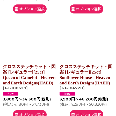
オプション選択
オプション選択
クロスステッチキット・図
クロスステッチキット・図
案 [レギュラー][25ct]
案 [レギュラー][25ct]
Queen of Camelot - Heaven
Sunflower House - Heaven
and Earth Designs(HAED)
and Earth Designs(HAED)
[
1-1-106629
]
[
1-1-104720
]
3,800
円
～34,300
円
(税別)
3,900
円
～46,200
円
(税別)
(
税込
:
4,180
円
～37,730
円
)
(
税込
:
4,290
円
～50,820
円
)
オプション選択
オプション選択