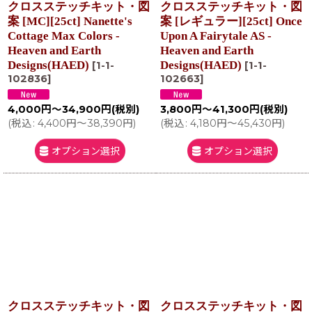
クロスステッチキット・図
クロスステッチキット・図
案 [MC][25ct] Nanette's
案 [レギュラー][25ct] Once
Cottage Max Colors -
Upon A Fairytale AS -
Heaven and Earth
Heaven and Earth
Designs(HAED)
Designs(HAED)
[
1-1-
[
1-1-
102836
]
102663
]
4,000
円
～34,900
円
(税別)
3,800
円
～41,300
円
(税別)
(
税込
:
4,400
円
～38,390
円
)
(
税込
:
4,180
円
～45,430
円
)
オプション選択
オプション選択
クロスステッチキット・図
クロスステッチキット・図