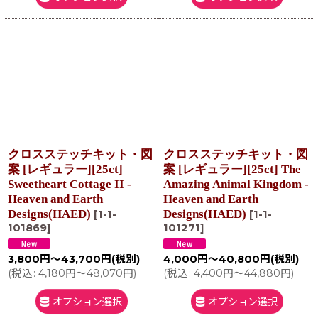
クロスステッチキット・図
クロスステッチキット・図
案 [レギュラー][25ct]
案 [レギュラー][25ct] The
Sweetheart Cottage II -
Amazing Animal Kingdom -
Heaven and Earth
Heaven and Earth
Designs(HAED)
Designs(HAED)
[
1-1-
[
1-1-
101869
]
101271
]
3,800
円
～43,700
円
(税別)
4,000
円
～40,800
円
(税別)
(
税込
:
4,180
円
～48,070
円
)
(
税込
:
4,400
円
～44,880
円
)
オプション選択
オプション選択