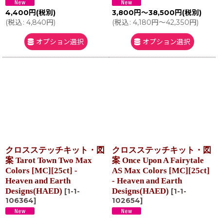
4,400
円
(税別)
3,800
円
～38,500
円
(税別)
(
税込
:
4,840
円
)
(
税込
:
4,180
円
～42,350
円
)
オプション選択
オプション選択
クロスステッチキット・図
クロスステッチキット・図
案 Tarot Town Two Max
案 Once Upon A Fairytale
Colors [MC][25ct] -
AS Max Colors [MC][25ct]
Heaven and Earth
- Heaven and Earth
Designs(HAED)
Designs(HAED)
[
1-1-
[
1-1-
106364
]
102654
]