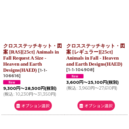
クロスステッチキット・図
クロスステッチキット・図
案 [RAS][25ct] Animals in
案 [レギュラー][25ct]
Fall Request A Size -
Animals in Fall - Heaven
Heaven and Earth
and Earth Designs(HAED)
[
1-1-104908
]
Designs(HAED)
[
1-1-
106616
]
3,600
円
～25,100
円
(税別)
(
税込
:
3,960
円
～27,610
円
)
9,300
円
～28,500
円
(税別)
(
税込
:
10,230
円
～31,350
円
)
オプション選択
オプション選択