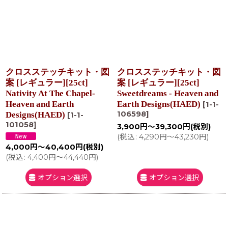
クロスステッチキット・図
クロスステッチキット・図
案 [レギュラー][25ct]
案 [レギュラー][25ct]
Nativity At The Chapel-
Sweetdreams - Heaven and
Heaven and Earth
Earth Designs(HAED)
[
1-1-
106598
]
Designs(HAED)
[
1-1-
101058
]
3,900
円
～39,300
円
(税別)
(
税込
:
4,290
円
～43,230
円
)
4,000
円
～40,400
円
(税別)
(
税込
:
4,400
円
～44,440
円
)
オプション選択
オプション選択