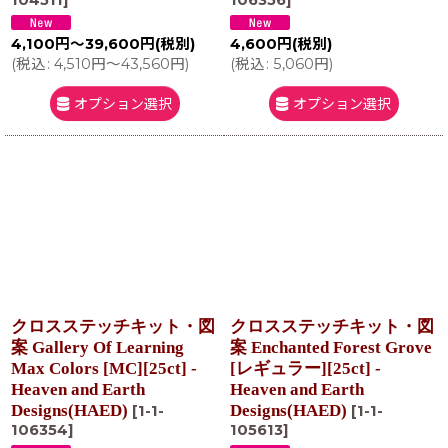
104511
]
106356
]
4,100
円
～39,600
円
(税別)
4,600
円
(税別)
(
税込
:
4,510
円
～43,560
円
)
(
税込
:
5,060
円
)
オプション選択
オプション選択
クロスステッチキット・図
クロスステッチキット・図
案 Gallery Of Learning
案 Enchanted Forest Grove
Max Colors [MC][25ct] -
[レギュラー][25ct] -
Heaven and Earth
Heaven and Earth
Designs(HAED)
Designs(HAED)
[
1-1-
[
1-1-
106354
]
105613
]