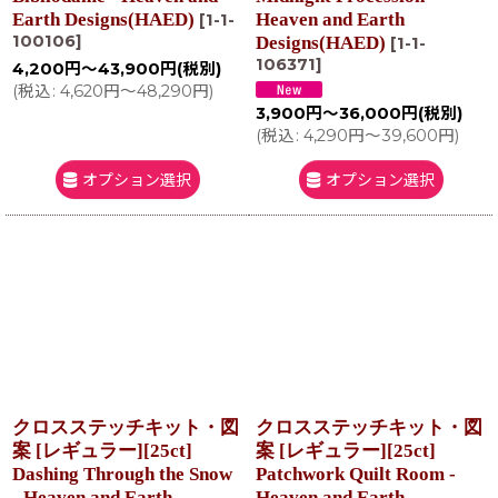
Earth Designs(HAED)
Heaven and Earth
[
1-1-
100106
]
Designs(HAED)
[
1-1-
106371
]
4,200
円
～43,900
円
(税別)
(
税込
:
4,620
円
～48,290
円
)
3,900
円
～36,000
円
(税別)
(
税込
:
4,290
円
～39,600
円
)
オプション選択
オプション選択
クロスステッチキット・図
クロスステッチキット・図
案 [レギュラー][25ct]
案 [レギュラー][25ct]
Dashing Through the Snow
Patchwork Quilt Room -
- Heaven and Earth
Heaven and Earth