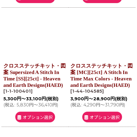
クロスステッチキット・図
クロスステッチキット・図
案 Supersized A Stitch In
案 [MC][25ct] A Stitch In
Time [SS][25ct] - Heaven
Time Max Colors - Heaven
and Earth Designs(HAED)
and Earth Designs(HAED)
[
1-1-100401
]
[
1-44-104585
]
5,300
円
～33,100
円
(税別)
3,900
円
～28,900
円
(税別)
(
税込
:
5,830
円
～36,410
円
)
(
税込
:
4,290
円
～31,790
円
)
オプション選択
オプション選択