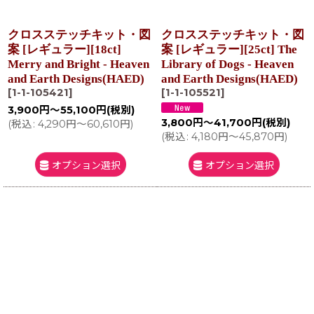
クロスステッチキット・図
クロスステッチキット・図
案 [レギュラー][18ct]
案 [レギュラー][25ct] The
Merry and Bright - Heaven
Library of Dogs - Heaven
and Earth Designs(HAED)
and Earth Designs(HAED)
[
1-1-105421
]
[
1-1-105521
]
3,900
円
～55,100
円
(税別)
3,800
円
～41,700
円
(税別)
(
税込
:
4,290
円
～60,610
円
)
(
税込
:
4,180
円
～45,870
円
)
オプション選択
オプション選択