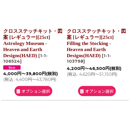
クロスステッチキット・図
クロスステッチキット・図
案 [レギュラー][25ct]
案 [レギュラー][25ct]
Astrology Museum -
Filling the Stocking -
Heaven and Earth
Heaven and Earth
Designs(HAED)
Designs(HAED)
[
1-1-
[
1-1-
106524
]
103798
]
4,200
円
～46,500
円
(税別)
4,000
円
～39,800
円
(税別)
(
税込
:
4,620
円
～51,150
円
)
(
税込
:
4,400
円
～43,780
円
)
オプション選択
オプション選択