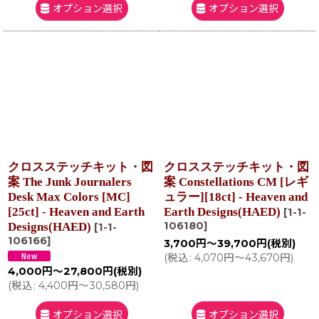
オプション選択
オプション選択
クロスステッチキット・図
クロスステッチキット・図
案 The Junk Journalers
案 Constellations CM [レギ
Desk Max Colors [MC]
ュラー][18ct] - Heaven and
[25ct] - Heaven and Earth
Earth Designs(HAED)
[
1-1-
106180
]
Designs(HAED)
[
1-1-
106166
]
3,700
円
～39,700
円
(税別)
(
税込
:
4,070
円
～43,670
円
)
4,000
円
～27,800
円
(税別)
(
税込
:
4,400
円
～30,580
円
)
オプション選択
オプション選択