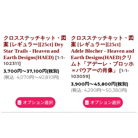
クロスステッチキット・図
クロスステッチキット・図
案 [レギュラー][25ct] Dry
案 [レギュラー][25ct]
Star Trails - Heaven and
Adele Blocher - Heaven and
Earth Designs(HAED)
Earth Designs(HAED)クリ
[
1-1-
102311
]
ムト「アデーレ・ブロッホ
＝バウアーの肖像」
[
1-1-
3,700
円
～37,100
円
(税別)
103059
]
(
税込
:
4,070
円
～40,810
円
)
3,900
円
～45,800
円
(税別)
(
税込
:
4,290
円
～50,380
円
)
オプション選択
オプション選択