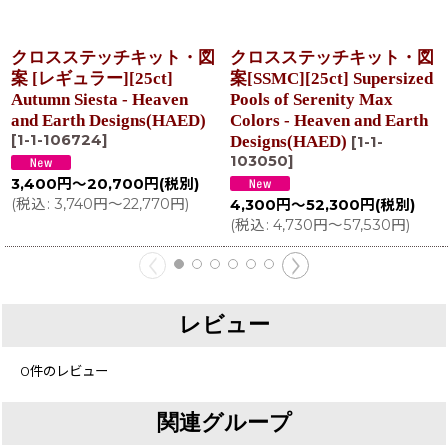
クロスステッチキット・図
クロスステッチキット・図
案 [レギュラー][25ct]
案[SSMC][25ct] Supersized
Autumn Siesta - Heaven
Pools of Serenity Max
and Earth Designs(HAED)
Colors - Heaven and Earth
[
1-1-106724
]
Designs(HAED)
[
1-1-
103050
]
3,400
円
～20,700
円
(税別)
(
税込
:
3,740
円
～22,770
円
)
4,300
円
～52,300
円
(税別)
(
税込
:
4,730
円
～57,530
円
)
レビュー
0
件のレビュー
関連グループ