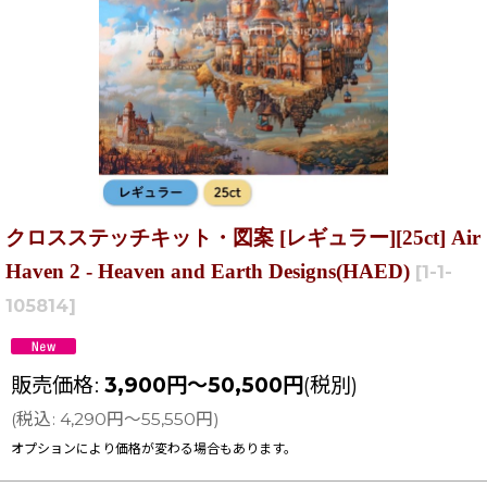
クロスステッチキット・図案 [レギュラー][25ct] Air
Haven 2 - Heaven and Earth Designs(HAED)
[
1-1-
105814
]
販売価格
:
3,900
円
～50,500
円
(税別)
(
税込
:
4,290
円
～55,550
円
)
オプションにより価格が変わる場合もあります。