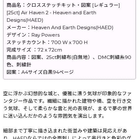
商品名：クロスステッチキット・図案 [レギュラー]
[25ct] Air Haven 2 - Heaven and Earth
Designs(HAED)
メーカー：Heaven And Earth Designs(HAED)
デザイン：Ray Powers
ステッチカウント：700 W x 700 H
完成サイズ ：72 x 72cm
商品内容：図案、25ct刺繍布(白無地）、DMC刺繍糸90
色、刺繍針
図案：A4サイズ白黒94ページ
空に浮かぶ幻想的な城と、優雅に漂う気球が印象的なファ
ンタジー作品です。繊細に描かれた建物や橋、空を行き交
う気球、そして柔らかな雲と光の表現が、まるで夢の世界
に迷い込んだかのような雰囲気を演出します。
細部まで丁寧に描き込まれた街並みや建築は見応えがあ
り、HAEDならではの全面刺しによって奥行きと色彩のグ