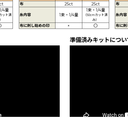
ct
布
25ct
25ct
布
1/4量
1束・1/4量
糸内容
1束・1/4量
糸内容
mカット済
（50cmカット済
）
み）
〇
布に刺し始めの印
×
〇
布に刺
準備済みキットについ