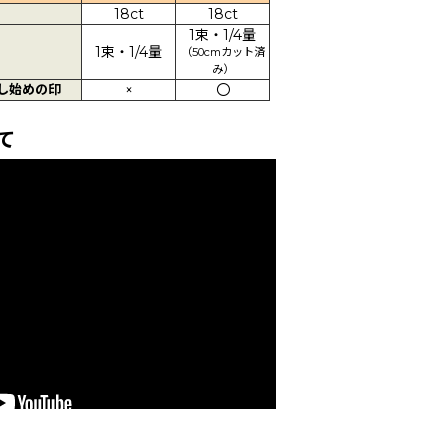
18ct
18ct
1束・1/4量
1束・1/4量
（50cmカット済
み）
し始めの印
×
〇
て