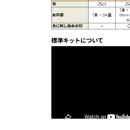
布
25ct
25
1束・
糸内容
1束・1/4量
（50c
み
布に刺し始めの印
×
標準キットについて