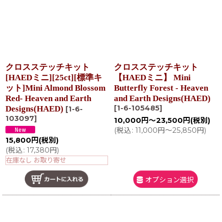
クロスステッチキット
クロスステッチキット
[HAEDミニ][25ct][標準キ
【HAEDミニ】 Mini
ット]Mini Almond Blossom
Butterfly Forest - Heaven
Red- Heaven and Earth
and Earth Designs(HAED)
[
1-6-105485
]
Designs(HAED)
[
1-6-
103097
]
10,000
円
～23,500
円
(税別)
(
税込
:
11,000
円
～25,850
円
)
15,800
円
(税別)
(
税込
:
17,380
円
)
在庫なし お取り寄せ
オプション選択