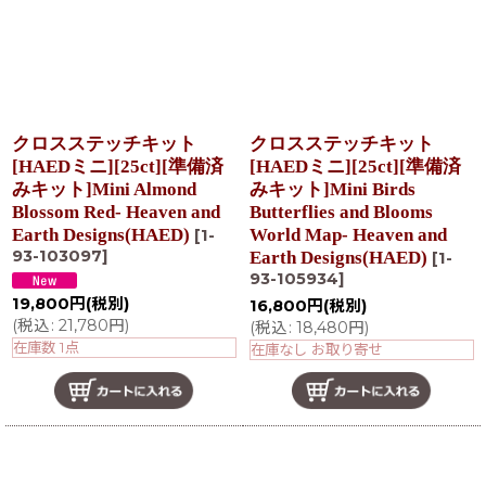
クロスステッチキット
クロスステッチキット
[HAEDミニ][25ct][準備済
[HAEDミニ][25ct][準備済
みキット]Mini Almond
みキット]Mini Birds
Blossom Red- Heaven and
Butterflies and Blooms
Earth Designs(HAED)
World Map- Heaven and
[
1-
93-103097
]
Earth Designs(HAED)
[
1-
93-105934
]
19,800
円
(税別)
16,800
円
(税別)
(
税込
:
21,780
円
)
(
税込
:
18,480
円
)
在庫数 1点
在庫なし お取り寄せ