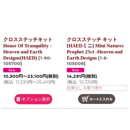
クロスステッチキット
クロスステッチ キット
House Of Tranquility -
[HAEDミニ] Mini Natures
Heaven and Earth
Prophet 25ct -Heaven and
Designs(HAED)
Earth Designs
[
1-90-
[
1-6-
105700
]
105006
]
10,300
円
～23,100
円
(税別)
14,291
円
(税別)
(
税込
:
11,330
円
～25,410
円
)
(
税込
:
15,720
円
)
在庫なし お取り寄せ
オプション選択