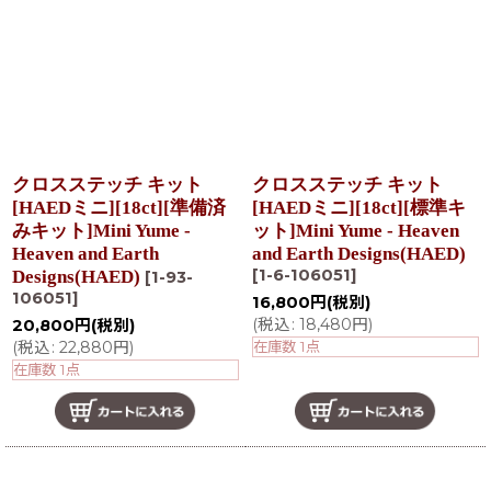
在庫あり
並び順
:
絞り込む
クロスステッチ キット
クロスステッチ キット
[HAEDミニ][18ct][準備済
[HAEDミニ][18ct][標準キ
みキット]Mini Yume -
ット]Mini Yume - Heaven
Heaven and Earth
and Earth Designs(HAED)
[
1-6-106051
]
Designs(HAED)
[
1-93-
106051
]
16,800
円
(税別)
(
税込
:
18,480
円
)
20,800
円
(税別)
(
税込
:
22,880
円
)
在庫数 1点
在庫数 1点