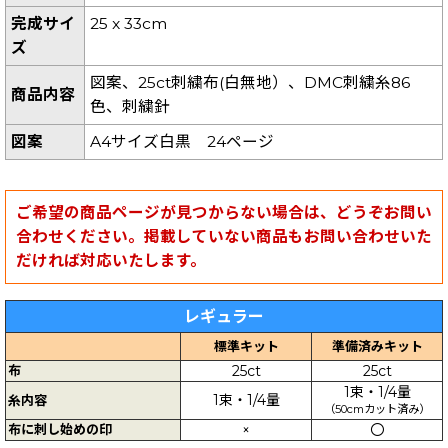
完成サイ
25 x 33cm
ズ
図案、25ct刺繍布(白無地）、DMC刺繍糸86
商品内容
色、刺繍針
図案
A4サイズ白黒 24ページ
ご希望の商品ページが見つからない場合は、どうぞお問い
合わせください。掲載していない商品もお問い合わせいた
だければ対応いたします。
レギュラー
標準キット
準備済みキット
布
25ct
25ct
1束・1/4量
1束・1/4量
糸内容
（50cmカット済み）
布に刺し始めの印
×
〇