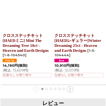
クロスステッチキット
クロスステッチキット
[HAEDミニ] Mini The
[HAEDレギュラー]Winter
Dreaming Tree 18ct -
Dreaming 25ct - Heaven
Heaven and Earth Designs
and Earth Designs
[
1-5-
[
1-6-104540
]
104444
]
14,190
円
(税別)
10,910
円
(税別)
(
税込
:
15,609
円
)
(
税込
:
12,001
円
)
在庫なし お取り寄せ
在庫なし お取り寄せ
レビュー