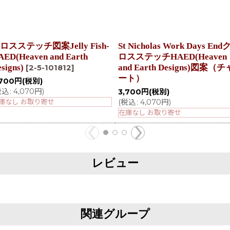
ロスステッチ図案Jelly Fish-
St Nicholas Work Days End
AED(Heaven and Earth
ロスステッチHAED(Heaven
signs)
and Earth Designs)図案（チ
[
2-5-101812
]
ート）
,700
円
(税別)
税込
:
4,070
円
)
3,700
円
(税別)
庫なし お取り寄せ
(
税込
:
4,070
円
)
在庫なし お取り寄せ
レビュー
関連グループ