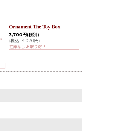
ク
Ornament The Toy Box
クロスステッチHAED(H
and Earth Designs
3,700
円
(税別)
ャ
ート） - Myles Pinkney 
(
税込
:
4,070
円
)
MP
在庫なし お取り寄せ
3,700
円
(税別)
(
税込
:
4,070
円
)
在庫なし お取り寄せ