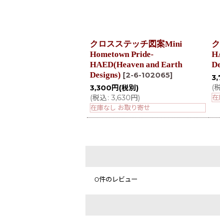
クロスステッチ図案Mini
ク
Hometown Pride-
H
HAED(Heaven and Earth
De
Designs)
[
2-6-102065
]
3
(
3,300
円
(税別)
(
税込
:
3,630
円
)
在
在庫なし お取り寄せ
0
件のレビュー