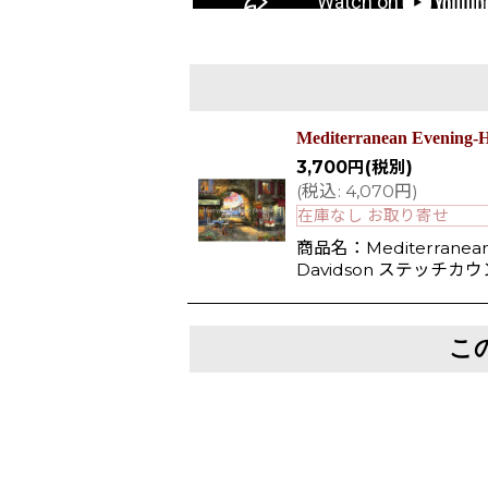
Mediterranean Eveni
3,700
円
(税別)
(
税込
:
4,070
円
)
在庫なし お取り寄せ
商品名：Mediterranea
Davidson ステッチカ
こ