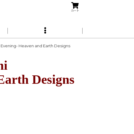
カート
ning- Heaven and Earth Designs
i
Earth Designs