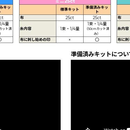
ミニ25ct
みキッ
準備済みキッ
標準キット
ト
ト
ct
布
25ct
25ct
布
1/4量
1束・1/4量
糸内容
1束・1/4量
糸内容
mカット済
（50cmカット済
）
み）
〇
布に刺し始めの印
×
〇
布に刺
準備済みキットについ