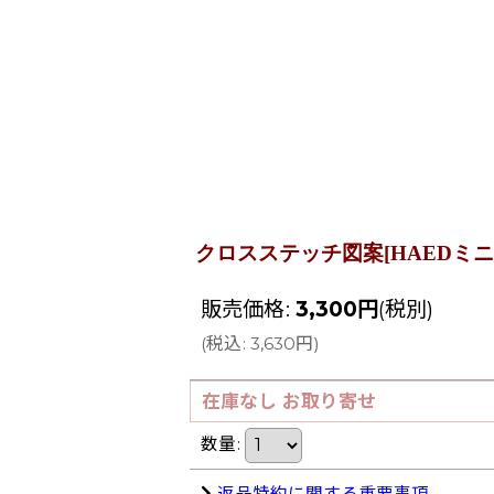
クロスステッチ図案[HAEDミニ] Mini Me
販売価格
:
3,300
円
(税別)
(
税込
:
3,630
円
)
在庫なし お取り寄せ
数量
:
返品特約に関する重要事項