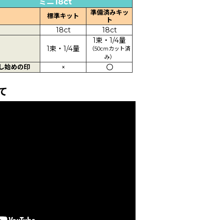
ミニ18ct
準備済みキッ
標準キット
ト
18ct
18ct
1束・1/4量
1束・1/4量
（50cmカット済
み）
し始めの印
×
〇
て