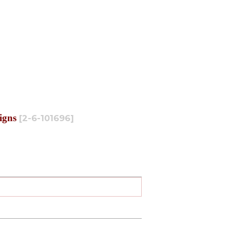
gns
[
2-6-101696
]