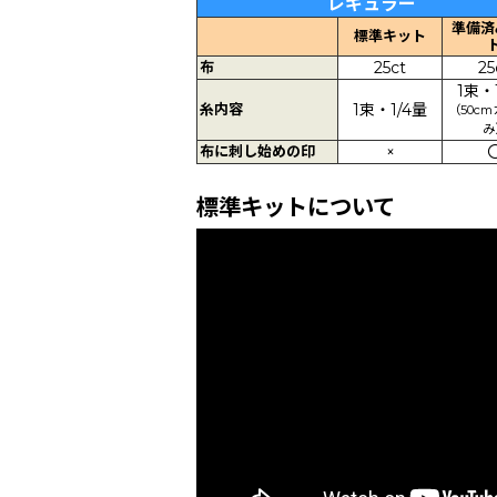
レギュラー
準備済
標準キット
布
25ct
25
1束・
糸内容
1束・1/4量
（50c
み
布に刺し始めの印
×
標準キットについて