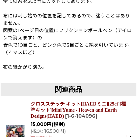
全ての糸を50cmにカットしてあります。
布には刺し始めの位置を記してあるので、迷うことはあり
ません。
図案の1ページ目の位置にフリクションボールペン（アイロ
ンで消えます）の
青色で10目ごと、ピンク色で5目ごとに線を引いています。
（４マスほど）
布の縁かがり済み。
関連商品
クロスステッチ キット[HAEDミニ][25ct][標
準キット]Mini Yume - Heaven and Earth
[
1-6-104096
]
Designs(HAED)
15,000
円
(税別)
(
税込
:
16,500
円
)