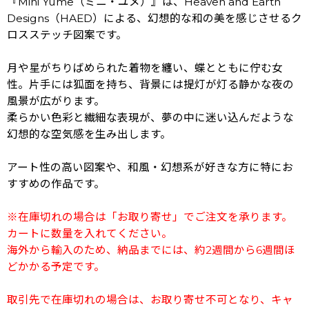
『Mini Yume（ミニ・ユメ）』は、Heaven and Earth
Designs（HAED）による、幻想的な和の美を感じさせるク
ロスステッチ図案です。
月や星がちりばめられた着物を纏い、蝶とともに佇む女
性。片手には狐面を持ち、背景には提灯が灯る静かな夜の
風景が広がります。
柔らかい色彩と繊細な表現が、夢の中に迷い込んだような
幻想的な空気感を生み出します。
アート性の高い図案や、和風・幻想系が好きな方に特にお
すすめの作品です。
※在庫切れの場合は「お取り寄せ」でご注文を承ります。
カートに数量を入れてください。
海外から輸入のため、納品までには、約2週間から6週間ほ
どかかる予定です。
取引先で在庫切れの場合は、お取り寄せ不可となり、キャ