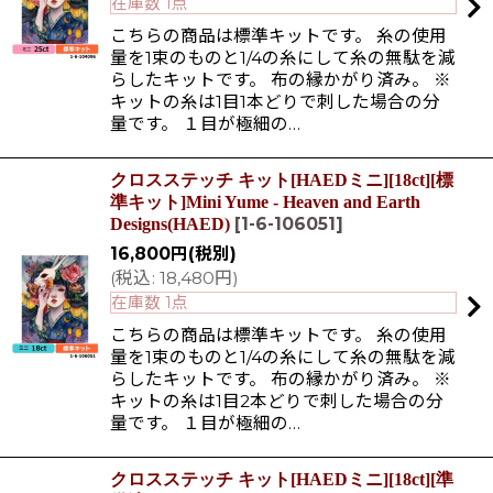
在庫数 1点
こちらの商品は標準キットです。 糸の使用
量を1束のものと1/4の糸にして糸の無駄を減
らしたキットです。 布の縁かがり済み。 ※
キットの糸は1目1本どりで刺した場合の分
量です。 １目が極細の…
クロスステッチ キット[HAEDミニ][18ct][標
準キット]Mini Yume - Heaven and Earth
[
1-6-106051
]
Designs(HAED)
16,800
円
(税別)
(
税込
:
18,480
円
)
在庫数 1点
こちらの商品は標準キットです。 糸の使用
量を1束のものと1/4の糸にして糸の無駄を減
らしたキットです。 布の縁かがり済み。 ※
キットの糸は1目2本どりで刺した場合の分
量です。 １目が極細の…
クロスステッチ キット[HAEDミニ][18ct][準