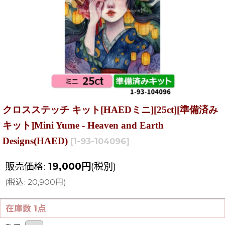
クロスステッチ キット[HAEDミニ][25ct][準備済み
キット]Mini Yume - Heaven and Earth
Designs(HAED)
[
1-93-104096
]
販売価格
:
19,000
円
(税別)
(
税込
:
20,900
円
)
在庫数 1点