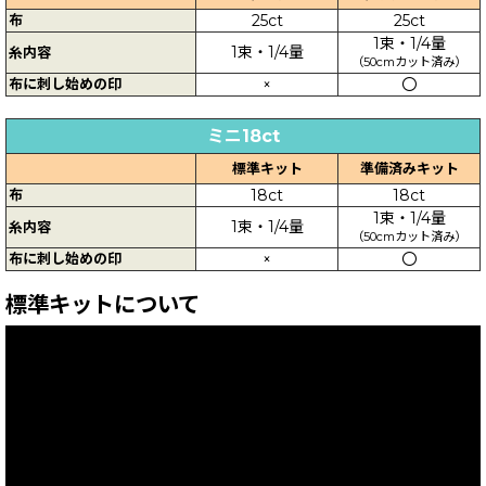
布
25ct
25ct
1束・1/4量
1束・1/4量
糸内容
（50cmカット済み）
布に刺し始めの印
×
〇
ミニ18ct
標準キット
準備済みキット
布
18ct
18ct
1束・1/4量
1束・1/4量
糸内容
（50cmカット済み）
布に刺し始めの印
×
〇
標準キットについて