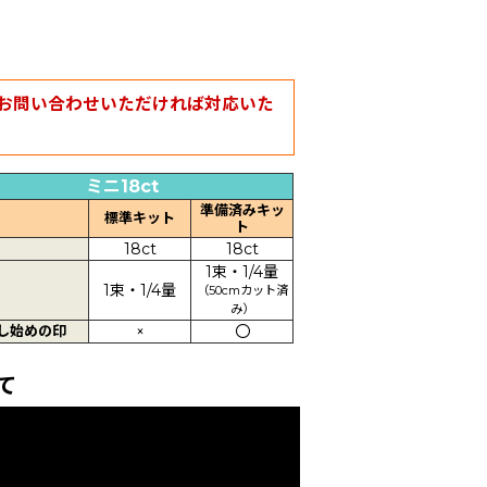
お問い合わせいただければ対応いた
ミニ18ct
準備済みキッ
標準キット
ト
18ct
18ct
1束・1/4量
1束・1/4量
（50cmカット済
み）
し始めの印
×
〇
て