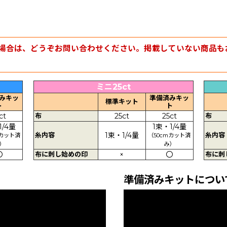
場合は、どうぞお問い合わせください。掲載していない商品も
ミニ25ct
みキッ
準備済みキッ
標準キット
ト
ト
ct
布
25ct
25ct
布
1/4量
1束・1/4量
糸内容
1束・1/4量
糸内容
mカット済
（50cmカット済
）
み）
〇
布に刺し始めの印
×
〇
布に刺
準備済みキットについ