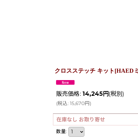
クロスステッチ キット[HAEDミニ]Mini W
販売価格
:
14,245
円
(税別)
(
税込
:
15,670
円
)
在庫なし お取り寄せ
数量
: