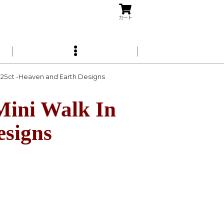
カート
t -Heaven and Earth Designs
 Walk In
esigns