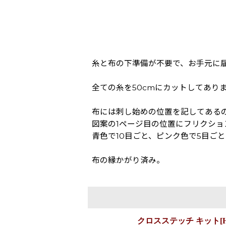
糸と布の下準備が不要で、お手元に
全ての糸を50cmにカットしてあり
布には刺し始めの位置を記してある
図案の1ページ目の位置にフリクシ
青色で10目ごと、ピンク色で5目ご
布の縁かがり済み。
クロスステッチ キット[HAEDレギ