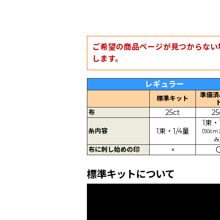
ご希望の商品ページが見つからない
します。
レギュラー
準備済
標準キット
布
25ct
25
1束・
糸内容
1束・1/4量
（50c
み
布に刺し始めの印
×
標準キットについて