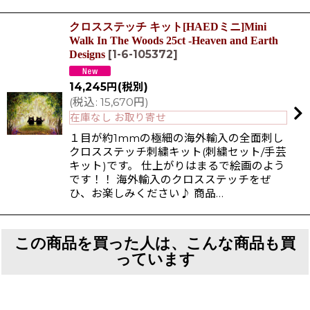
クロスステッチ キット[HAEDミニ]Mini
Walk In The Woods 25ct -Heaven and Earth
[
1-6-105372
]
Designs
14,245
円
(税別)
(
税込
:
15,670
円
)
在庫なし お取り寄せ
１目が約1mmの極細の海外輸入の全面刺し
クロスステッチ刺繍キット(刺繍セット/手芸
キット)です。 仕上がりはまるで絵画のよう
です！！ 海外輸入のクロスステッチをぜ
ひ、お楽しみください♪ 商品…
この商品を買った人は、こんな商品も買
っています