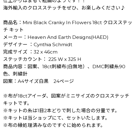
仕上がりはまるで絵画のようです！！
海外輸入のクロスステッチをぜひ、お楽しみください♪
商品名：Mini Black Cranky In Flowers 18ct クロスステッ
チ キット
メーカー：Heaven And Earth Designs(HAED)
デザイナー ：Cynthia Schmidt
完成サイズ ：32 x 46cm
ステッチカウント： 225 W x 325 H
商品内容：図案、18ct刺繍布(白無地）、DMC刺繍糸90
色、刺繍針
図案：A4サイズ白黒 24ページ
※布が18ctアイーダ、図案がミニサイズのクロスステッチ
キットです。
※キットの糸は1目2本どりで刺した場合の分量です。
※キットは当ショップにて、セットいたします。
※布の縁処理済みなのですぐに始められます。