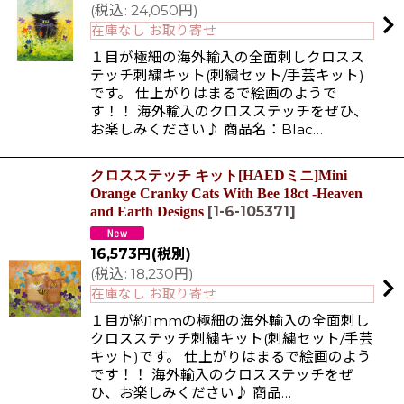
(
税込
:
24,050
円
)
在庫なし お取り寄せ
１目が極細の海外輸入の全面刺しクロスス
テッチ刺繍キット(刺繍セット/手芸キット)
です。 仕上がりはまるで絵画のようで
す！！ 海外輸入のクロスステッチをぜひ、
お楽しみください♪ 商品名：Blac…
クロスステッチ キット[HAEDミニ]Mini
Orange Cranky Cats With Bee 18ct -Heaven
[
1-6-105371
]
and Earth Designs
16,573
円
(税別)
(
税込
:
18,230
円
)
在庫なし お取り寄せ
１目が約1mmの極細の海外輸入の全面刺し
クロスステッチ刺繍キット(刺繍セット/手芸
キット)です。 仕上がりはまるで絵画のよう
です！！ 海外輸入のクロスステッチをぜ
ひ、お楽しみください♪ 商品…