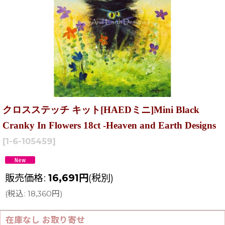
クロスステッチ キット[HAEDミニ]Mini Black
Cranky In Flowers 18ct -Heaven and Earth Designs
[
1-6-105459
]
販売価格
:
16,691
円
(税別)
(
税込
:
18,360
円
)
在庫なし お取り寄せ