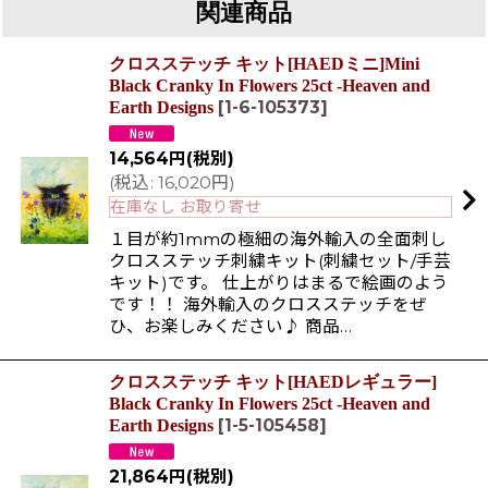
関連商品
クロスステッチ キット[HAEDミニ]Mini
Black Cranky In Flowers 25ct -Heaven and
[
1-6-105373
]
Earth Designs
14,564
円
(税別)
(
税込
:
16,020
円
)
在庫なし お取り寄せ
１目が約1mmの極細の海外輸入の全面刺し
クロスステッチ刺繍キット(刺繍セット/手芸
キット)です。 仕上がりはまるで絵画のよう
です！！ 海外輸入のクロスステッチをぜ
ひ、お楽しみください♪ 商品…
クロスステッチ キット[HAEDレギュラー]
Black Cranky In Flowers 25ct -Heaven and
[
1-5-105458
]
Earth Designs
21,864
円
(税別)