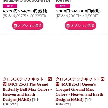
[
HAED-MC-000002-STD
]
106766
]
4,270
円
～54,750
円
(税別)
3,900
円
～45,000
円
(税別)
(
税込
:
4,697
円
～60,225
円
)
(
税込
:
4,290
円
～49,500
円
)
オプション選択
オプション選択
クロスステッチキット・図
クロスステッチキット・図
案 [MC][25ct] The Grand
案 [MC][25ct] Queen's
Butterfly Ball Max Colors -
Croquet Ground Max
Heaven and Earth
Colors - Heaven and Earth
Designs(HAED)
Designs(HAED)
[
1-1-
[
1-1-
106673
]
106672
]