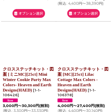
(
税込
:
4,400
円
～38,390
円
)
オプション選択
オプション選択
クロスステッチキット・図
クロスステッチキット・図
案 [ミニMC][25ct] Mini
案 [MC][25ct] Lilac
Winter Cookie Party Max
Cottage Max Colors -
Colors- Heaven and Earth
Heaven and Earth
Designs(HAED)
Designs(HAED)
[
1-1-
[
1-1-
106426
]
106378
]
3,000
円
～30,300
円
(税別)
4,000
円
～27,400
円
(税別)
(
税込
:
3,300
円
～33,330
円
)
(
税込
:
4,400
円
～30,140
円
)