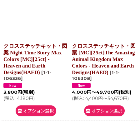
クロスステッチキット・図
クロスステッチキット・図
案 Night Time Story Max
案 [MC][25ct]The Amazing
Colors [MC][25ct] -
Animal Kingdom Max
Heaven and Earth
Colors - Heaven and Earth
Designs(HAED)
Designs(HAED)
[
1-1-
[
1-1-
106336
]
106308
]
3,800
円
(税別)
4,000
円
～49,700
円
(税別)
(
税込
:
4,180
円
)
(
税込
:
4,400
円
～54,670
円
)
オプション選択
オプション選択