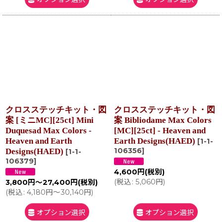
クロスステッチキット・図
クロスステッチキット・図
案 [ミニMC][25ct] Mini
案 Bibliodame Max Colors
Duquesad Max Colors -
[MC][25ct] - Heaven and
Heaven and Earth
Earth Designs(HAED)
[
1-1-
106356
]
Designs(HAED)
[
1-1-
106379
]
4,600
円
(税別)
(
税込
:
5,060
円
)
3,800
円
～27,400
円
(税別)
(
税込
:
4,180
円
～30,140
円
)
オプション選択
オプション選択