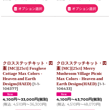
オプション選択
オプション選択
クロスステッチキット・図
クロスステッチキット・図
案 [MC][25ct] Foxglove
案 [MC][25ct] Merry
Cottage Max Colors -
Mushroom Village Picnic
Heaven and Earth
Max Colors - Heaven and
Designs(HAED)
Earth Designs(HAED)
[
1-1-
[
1-1-
106377
]
106433
]
4,100
円
～33,000
円
(税別)
4,100
円
～43,700
円
(税別)
(
税込
:
4,510
円
～36,300
円
)
(
税込
:
4,510
円
～48,070
円
)