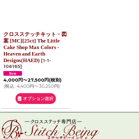
クロスステッチキット・図
案 [MC][25ct] The Little
Cake Shop Max Colors -
Heaven and Earth
Designs(HAED)
[
1-1-
106165
]
4,000
円
～27,500
円
(税別)
(
税込
:
4,400
円
～30,250
円
)
オプション選択