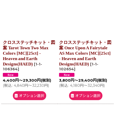
クロスステッチキット・図
クロスステッチキット・図
案 Tarot Town Two Max
案 Once Upon A Fairytale
Colors [MC][25ct] -
AS Max Colors [MC][25ct]
Heaven and Earth
- Heaven and Earth
Designs(HAED)
Designs(HAED)
[
1-1-
[
1-1-
106364
]
102654
]
4,400
円
～29,300
円
(税別)
3,800
円
～29,400
円
(税別)
(
税込
:
4,840
円
～32,230
円
)
(
税込
:
4,180
円
～32,340
円
)
オプション選択
オプション選択