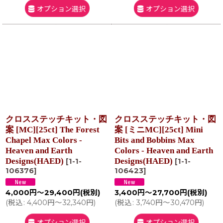
オプション選択
オプション選択
クロスステッチキット・図
クロスステッチキット・図
案 [MC][25ct] The Forest
案 [ミニMC][25ct] Mini
Chapel Max Colors -
Bits and Bobbins Max
Heaven and Earth
Colors - Heaven and Earth
Designs(HAED)
Designs(HAED)
[
1-1-
[
1-1-
106376
]
106423
]
4,000
円
～29,400
円
(税別)
3,400
円
～27,700
円
(税別)
(
税込
:
4,400
円
～32,340
円
)
(
税込
:
3,740
円
～30,470
円
)
オプション選択
オプション選択