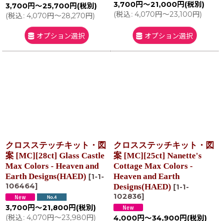
3,700
円
～21,000
円
(税別)
3,700
円
～25,700
円
(税別)
(
税込
:
4,070
円
～23,100
円
)
(
税込
:
4,070
円
～28,270
円
)
オプション選択
オプション選択
クロスステッチキット・図
クロスステッチキット・図
案 [MC][28ct] Glass Castle
案 [MC][25ct] Nanette's
Max Colors - Heaven and
Cottage Max Colors -
Earth Designs(HAED)
Heaven and Earth
[
1-1-
106464
]
Designs(HAED)
[
1-1-
102836
]
3,700
円
～21,800
円
(税別)
(
税込
:
4,070
円
～23,980
円
)
4,000
円
～34,900
円
(税別)