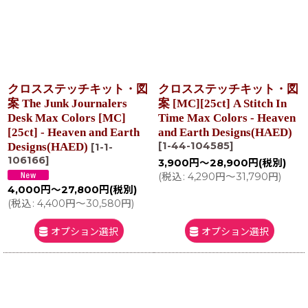
クロスステッチキット・図
クロスステッチキット・図
案 The Junk Journalers
案 [MC][25ct] A Stitch In
Desk Max Colors [MC]
Time Max Colors - Heaven
[25ct] - Heaven and Earth
and Earth Designs(HAED)
[
1-44-104585
]
Designs(HAED)
[
1-1-
106166
]
3,900
円
～28,900
円
(税別)
(
税込
:
4,290
円
～31,790
円
)
4,000
円
～27,800
円
(税別)
(
税込
:
4,400
円
～30,580
円
)
オプション選択
オプション選択