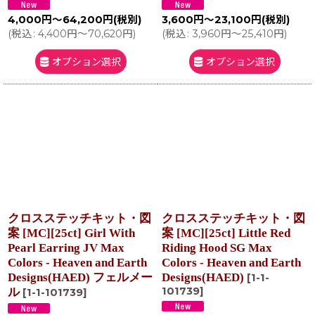
4,000
円
～64,200
円
(税別)
3,600
円
～23,100
円
(税別)
(
税込
:
4,400
円
～70,620
円
)
(
税込
:
3,960
円
～25,410
円
)
オプション選択
オプション選択
クロスステッチキット・図
クロスステッチキット・図
案 [MC][25ct] Girl With
案 [MC][25ct] Little Red
Pearl Earring JV Max
Riding Hood SG Max
Colors - Heaven and Earth
Colors - Heaven and Earth
Designs(HAED) フェルメー
Designs(HAED)
[
1-1-
101739
]
ル
[
1-1-101739
]