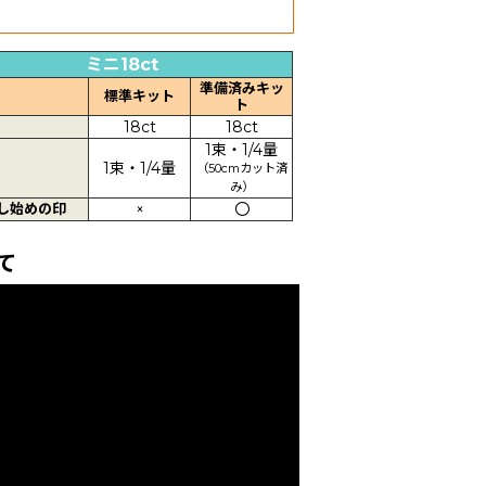
ミニ18ct
準備済みキッ
標準キット
ト
18ct
18ct
1束・1/4量
1束・1/4量
（50cmカット済
み）
し始めの印
×
〇
て