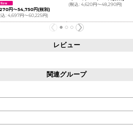
(
税込
:
4,620
円
～48,290
円
)
,270
円
～54,750
円
(税別)
税込
:
4,697
円
～60,225
円
)
レビュー
関連グループ