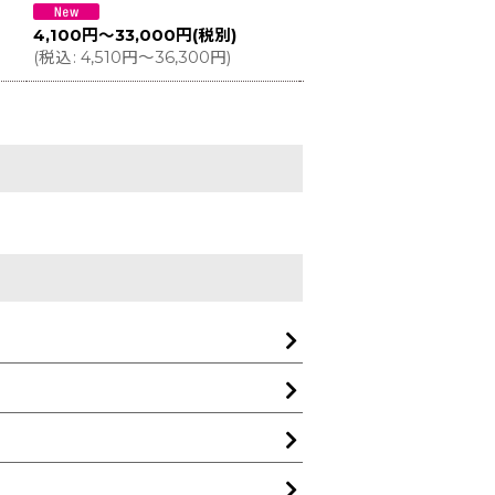
4,000
円
～27,400
円
(税
4,100
円
～33,000
円
(税別)
(
税込
:
4,400
円
～30,140
(
税込
:
4,510
円
～36,300
円
)