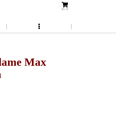
カート
me Max
h