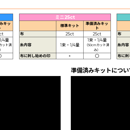
ミニ25ct
みキッ
準備済みキッ
標準キット
ト
ト
ct
布
25ct
25ct
布
1/4量
1束・1/4量
糸内容
1束・1/4量
糸内容
mカット済
（50cmカット済
）
み）
〇
布に刺し始めの印
×
〇
布に刺
準備済みキットについ