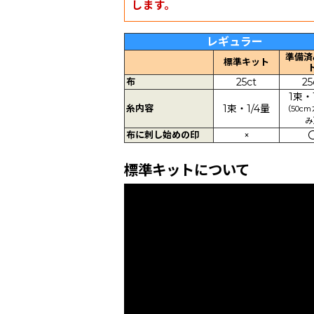
します。
レギュラー
準備済
標準キット
布
25ct
25
1束・
糸内容
1束・1/4量
（50c
み
布に刺し始めの印
×
標準キットについて