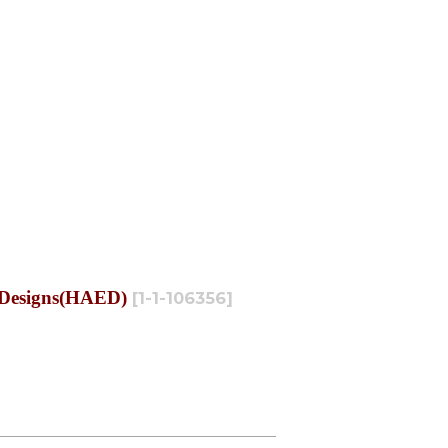
esigns(HAED)
[
1-1-106356
]