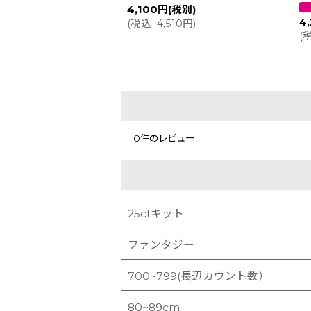
4,100
円
(税別)
4
(
税込
:
4,510
円
)
(
0
件のレビュー
25ctキット
ファンタジー
700~799(長辺カウント数）
80~89cm